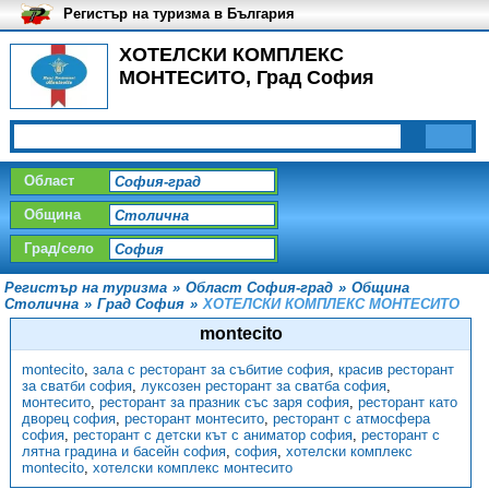
Регистър на туризма в България
ХОТЕЛСКИ КОМПЛЕКС
МОНТЕСИТО, Град София
Област
Община
Град/село
Регистър на туризма
»
Област София-град
»
Община
Столична
»
Град София
»
ХОТЕЛСКИ КОМПЛЕКС МОНТЕСИТО
montecito
montecito
,
зала с ресторант за събитие софия
,
красив ресторант
за сватби софия
,
луксозен ресторант за сватба софия
,
монтесито
,
ресторант за празник със заря софия
,
ресторант като
дворец софия
,
ресторант монтесито
,
ресторант с атмосфера
софия
,
ресторант с детски кът с аниматор софия
,
ресторант с
лятна градина и басейн софия
,
софия
,
хотелски комплекс
montecito
,
хотелски комплекс монтесито