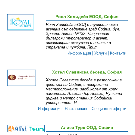
Роял Холидейз ЕООД, София
Роял Холидейз ЕООД е туристическа
агенция със седалище град София, бул.
Христо Ботев №132. Лицензиран
български туроператор и агент,
организиращ екскурзии и почивки в
страната и чужбина. Прит
Информация
Услуги
Контакти
Хотел Славянска беседа, София
Хотел Славянска беседа е разположен в
центъра на София, с перфектно
местоположение, заобиколен от храм
паметника Александър Невски, Руската
църква и метро станция Софийски
университет. Н
Информация
Настаняване
Специални оферти
Алиса Турс ООД, София