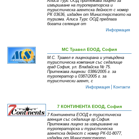
Алиса Турс ООД притежава лиценз за
извършване на туроператорска и
туристическа агентска дейност с номер
РК 03636, издаден от Министерството на
туризма. Алиса Турс ООД предлага
богата селекция от
Информация
МС Травел ЕООД, София
М.С. Травел е лицензирана и утвърдена
туристическа компания със седалище
град София, ул. Владайска № 75.
Притежава лицензи: 0386/2005 г. за
туроператор и 0387/2005 г. за
туристически агент, с
Информация
Контакти
7 КОНТИНЕНТА ЕООД, София
7 Континента ЕООД е туристическа
агенция със седалище гр.София.
Притежава лиценз за извършване на
туроператорска и туристическа
агентска дейност с номер РК-01-8077,
издаден от Министерството