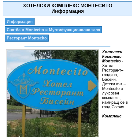
ХОТЕЛСКИ КОМПЛЕКС МОНТЕСИТО
Информация
Информация
Сватба в Montecito и Мултифункционална зала
Ресторант Montecito
Хотелски
Комплекс
Montecito
-
Хотел,
Ресторант–
градина,
Басейн,
Детски кът –
Montecito е
луксозен
комплекс,
намиращ се в
град София.
Комплекс