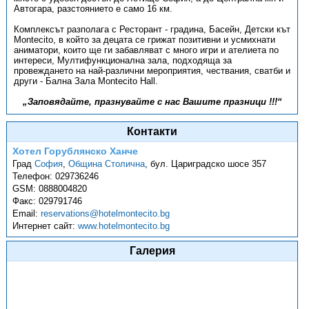
Автогара, разстоянието е само 16 км.
Комплексът разполага с Ресторант - градина, Басейн, Детски кът
Montecito, в който за децата се грижат позитивни и усмихнати
аниматори, които ще ги забавляват с много игри и ателиета по
интереси, Мултифункционална зала, подходяща за
провеждането на най-различни мероприятия, чествания, сватби и
други - Бална Зала Montecito Hall.
„Заповядайте, празнувайте с нас Вашите празници !!!“
Контакти
Хотел Горублянско Ханче
Град
София
,
Община Столична
,
бул. Цариградско шосе 357
Телефон:
029736246
GSM:
0888004820
Факс:
029791746
Email:
reservations@hotelmontecito.bg
Интернет сайт:
www.hotelmontecito.bg
Галерия