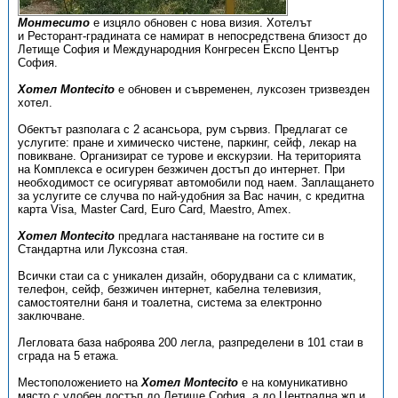
Монтесито
е изцяло обновен с нова визия. Хотелът
и Ресторант-градината се намират в непосредствена близост до
Летище София и Международния Конгресен Експо Център
София.
Хотел Montecito
е обновен и съвременен, луксозен тризвезден
хотел.
Обектът разполага с 2 асансьора, рум сървиз. Предлагат се
услугите: пране и химическо чистене, паркинг, сейф, лекар на
повикване. Организират се турове и екскурзии. На територията
на Комплекса е осигурен безжичен достъп до интернет. При
необходимост се осигуряват автомобили под наем. Заплащането
за услугите се случва по най-удобния за Вас начин, с кредитна
карта Visa, Master Card, Euro Card, Maestro, Amex.
Хотел Montecito
предлага настаняване на гостите си в
Стандартна или Луксозна стая.
Всички стаи са с уникален дизайн, оборудвани са с климатик,
телефон, сейф, безжичен интернет, кабелна телевизия,
самостоятелни баня и тоалетна, система за електронно
заключване.
Легловата база наброява 200 легла, разпределени в 101 стаи в
сграда на 5 етажа.
Местоположението на
Хотел Montecito
е на комуникативно
място с удобен достъп до Летище София, а до Централна жп и