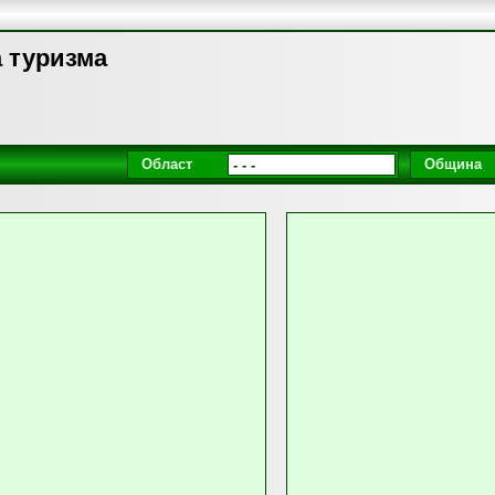
а туризма
Област
Община