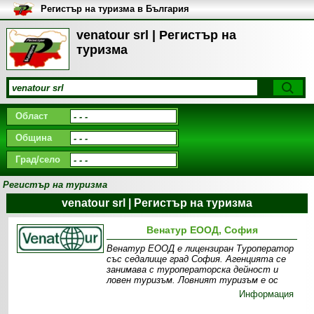
Регистър на туризма в България
venatour srl | Регистър на
туризма
Област
Община
Град/село
Регистър на туризма
venatour srl | Регистър на туризма
Венатур ЕООД, София
Венатур ЕООД е лицензиран Туроператор
със седалище град София. Агенцията се
занимава с туроператорска дейност и
ловен туризъм. Ловният туризъм e ос
Информация