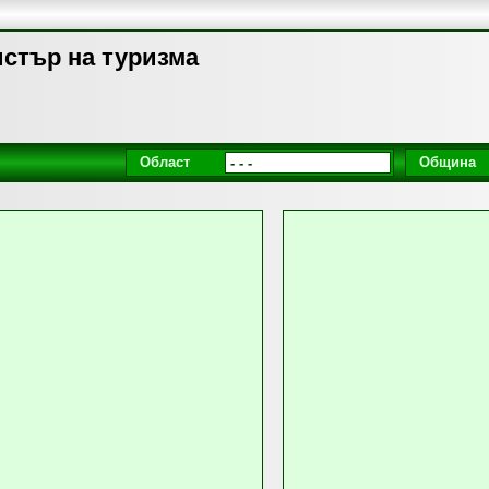
гистър на туризма
Област
Община