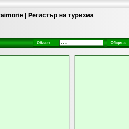
kraimorie | Регистър на туризма
Област
Община