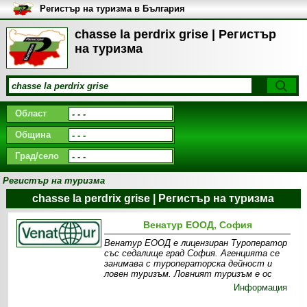
Регистър на туризма в България
chasse la perdrix grise | Регистър
на туризма
Област
Община
Град/село
Регистър на туризма
chasse la perdrix grise | Регистър на туризма
Венатур ЕООД, София
Венатур ЕООД е лицензиран Туроператор
със седалище град София. Агенцията се
занимава с туроператорска дейност и
ловен туризъм. Ловният туризъм e ос
Информация