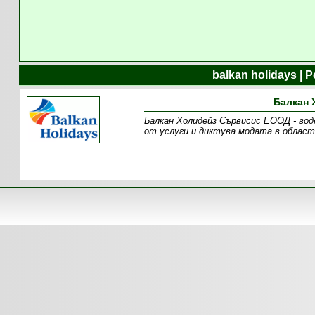
balkan holidays |
Балкан 
Балкан Холидейз Сървисис ЕООД - вод
от услуги и диктува модата в област