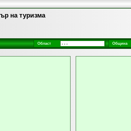
стър на туризма
Област
Община