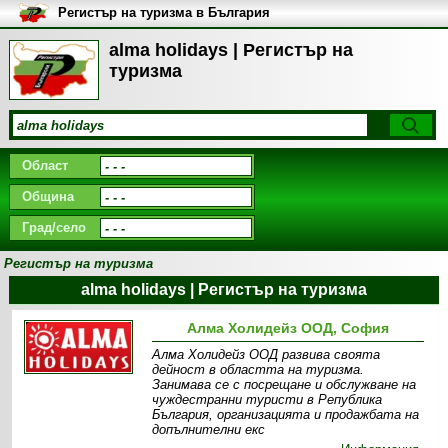
Регистър на туризма в България
alma holidays | Регистър на
туризма
Област
Община
Град/село
Регистър на туризма
alma holidays | Регистър на туризма
Алма Холидейз ООД, София
Алма Холидейз ООД развива своята
дейност в областта на туризма.
Занимава се с посрещане и обслужване на
чуждестранни туристи в Република
България, организацията и продажбата на
допълнителни екс