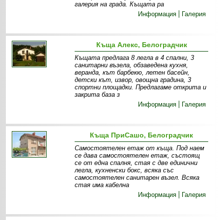
галерия на града. Къщата ра
Информация
Галерия
Къща Алекс, Белоградчик
Къщата предлага 8 легла в 4 спални, 3
санитарни възела, обзаведена кухня,
веранда, кът барбекю, летен басейн,
детски кът, извор, овощна градина, 3
спортни площадки. Предлагаме открита и
закрита база з
Информация
Галерия
Къща ПриСашо, Белоградчик
Самостоятелен етаж от къща. Под наем
се дава самостоятелен етаж, състоящ
се от една спалня, стая с две единични
легла, кухненски бокс, всяка със
самостоятелен санитарен възел. Всяка
стая има кабелна
Информация
Галерия