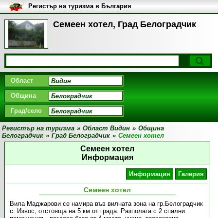
Регистър на туризма в България
Семеен хотел, Град Белоградчик
Област
Община
Град/село
Регистър на туризма
»
Област Видин
»
Община
Белоградчик
»
Град Белоградчик
»
Семеен хотел
Семеен хотел
Информация
Информация
Галерия
Семеен хотел
Вила Маджарови се намира във вилната зона на гр.Белоградчик
с. Извос, отстояща на 5 км от града. Разполага с 2 спални