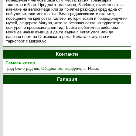
помещения - леглова база от 4 места, кухня, трапезария,
тоалетна и баня. Предлага телевизор, барбекю, възможност за
наемане на велосипеди или за приятни разходки сред една от
най-удивителни местности - Белоградчискишките скалите,
посещение на крепостта Калето, историческия и природонаучния
музей, пещерата Магура, като за безопасността на туристите e
осигурeн и професионален гид. Всеки любител на риболова
може да наеме въдица и да се върне с богат улов или да
направи плаж на Стакевската река. Вилата осигурява и
тарнспорт с микробус.
Контакти
Семеен хотел
Град
Белоградчик
,
Община Белоградчик
,
с. Извос
Галерия