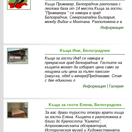
Къща Примавер, Белоградчик разполага с
леглова база от 14 места.Къща за гости
"Примавера " се намира в град
Белоградчик, Северозападна България,
между Видин и Монтана. Разположена е в
Информация
Къща Ини, Белоградчик
Къща за гости ИнИ се намира в
прекрасния град Белоградчик. Гостите на
къщата могат да избират цена само за
нощувка или цена за пълен пансион
(закуска, обяд и вечеря)Предлагаме: Стая
с две единични л
Информация
Галерия
Къща за гости Елена, Белоградчик
За вас драги туристи отвори врати къща
за гости Елена. Къщата е разположена в
близо до Крепостта "Калето",
Атрономическата обсерватория,
Историческия музей и Художествената