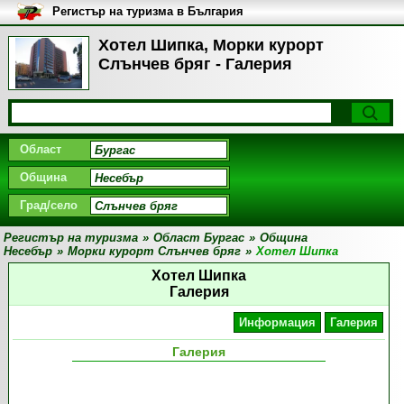
Регистър на туризма в България
Хотел Шипка, Морки курорт
Слънчев бряг - Галерия
Област
Община
Град/село
Регистър на туризма
»
Област Бургас
»
Община
Несебър
»
Морки курорт Слънчев бряг
»
Хотел Шипка
Хотел Шипка
Галерия
Информация
Галерия
Галерия