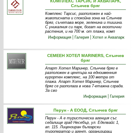
КОМПЛЕКС ТАРСИС И АКВАПАРК,
Слънчев бряг
Комплекс Тарсис, разположен в най-
живописната и спокойна зона на Слънчев
бряг, съчетава море, зеленина и тишина.
С уникалния си парк, богат на екзотични
растения, и на 700 м. от плажа, комп
Информация
Галерия
Хотел и Аквапарк
СЕМЕЕН ХОТЕЛ MARINERS, Слънчев
бряг
Апарт Хотел Маринер, Слънчев бряг е
разположен в центъра на едноименния
курортен комплекс, на 100 метра от
плажа. Апарт Хотел Маринер, Слънчев
бряг се разполага в нова 7-етажна сграда.
За сво
Информация
Галерия
Перун - А ЕООД, Слънчев бряг
Перун - А е туристическа агенция със
седалище град Несебър, ул. Еделвайс 1,
ап. 115. Лицензиран български
туроператор и агент, организиращ