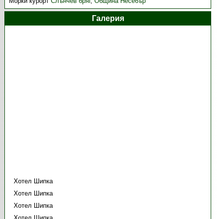
Морки курорт
Слънчев бряг
,
Община Несебър
Галерия
Хотел Шипка
Хотел Шипка
Хотел Шипка
Хотел Шипка