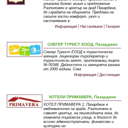
уникална бизнес визия и предложения.
Разположен в център на град Пазарджик,
до сградата на общината. Предлага на
своите гости комфорт, уют и
настаняване в
Информация
Настаняване
Галерия
СНЕГЕР ТУРИСТ ЕООД, Пазарджик
Снегер Турист ЕООД е туристическа
агенция, лицензиран туроператор и
туристически агент, притежаващ лиценз
№ 05346. Дейността си агенцията разива
от 2000 година. Снег
Информация
Дестинации
ХОТЕЛИ ПРИМАВЕРА, Пазарджик
ХОТЕЛ ПРИМАВЕРА 1, Пазарджик е
емблематичен за града. Разположен в
самият център, на пешеходната зона, до
главната търговска улица, в близост до
всички административни, финансови и
културни ин