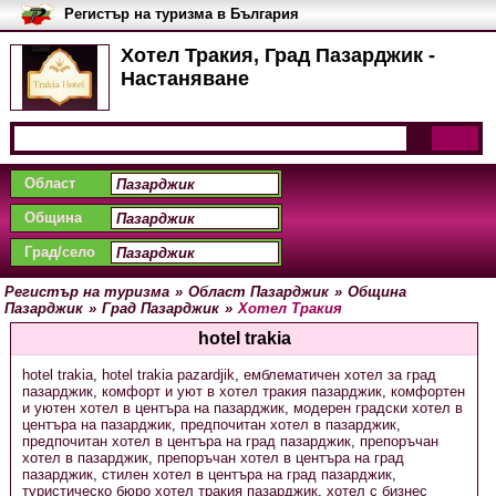
Регистър на туризма в България
Хотел Тракия, Град Пазарджик -
Настаняване
Област
Община
Град/село
Регистър на туризма
»
Област Пазарджик
»
Община
Пазарджик
»
Град Пазарджик
»
Хотел Тракия
hotel trakia
hotel trakia
,
hotel trakia pazardjik
,
емблематичен хотел за град
пазарджик
,
комфорт и уют в хотел тракия пазарджик
,
комфортен
и уютен хотел в центъра на пазарджик
,
модерен градски хотел в
центъра на пазарджик
,
предпочитан хотел в пазарджик
,
предпочитан хотел в центъра на град пазарджик
,
препоръчан
хотел в пазарджик
,
препоръчан хотел в центъра на град
пазарджик
,
стилен хотел в центъра на град пазарджик
,
туристическо бюро хотел тракия пазарджик
,
хотел с бизнес