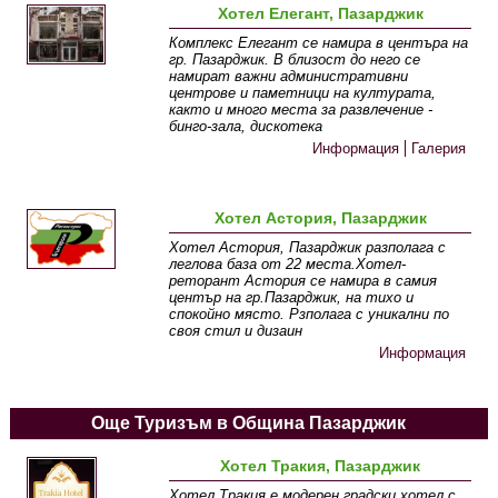
Хотел Елегант, Пазарджик
Комплекс Елегант се намира в центъра на
гр. Пазарджик. В близост до него се
намират важни административни
центрове и паметници на културата,
както и много места за развлечение -
бинго-зала, дискотека
Информация
Галерия
Хотел Астория, Пазарджик
Хотел Астория, Пазарджик разполага с
леглова база от 22 места.Хотел-
реторант Астория се намира в самия
център на гр.Пазарджик, на тихо и
спокойно място. Рзполага с уникални по
своя стил и дизаин
Информация
Още Туризъм в Община Пазарджик
Хотел Тракия, Пазарджик
Хотел Тракия е модерен градски хотел с