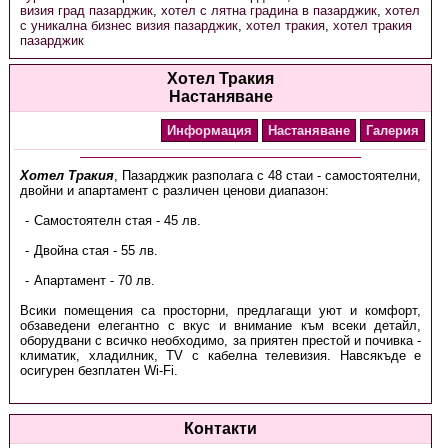
визия град пазарджик
,
хотел с лятна градина в пазарджик
,
хотел
с уникална бизнес визия пазарджик
,
хотел тракия
,
хотел тракия
пазарджик
Хотел Тракия
Настаняване
Информация
Настаняване
Галерия
Хотел Тракия
, Пазарджик разполага с 48 стаи - самостоятелни,
двойни и апартамент с различен ценови диапазон:
Самостоятелн стая - 45 лв.
Двойна стая - 55 лв.
Апартамент - 70 лв.
Всики помещения са просторни, предлагащи уют и комфорт,
обзаведени елегантно с вкус и внимание към всеки детайл,
оборудвани с всичко необходимо, за приятен престой и почивка -
климатик, хладилник, TV с кабелна телевизия. Навсякъде е
осигурен безплатен Wi-Fi.
Контакти