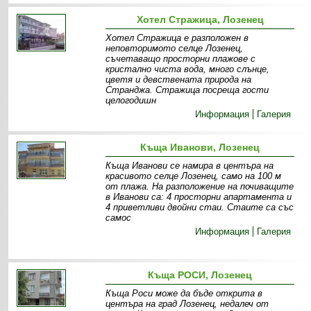
Хотел Стражица, Лозенец
Хотел Стражица е разположен в
неповторимото селце Лозенец,
съчетаващо просторни плажове с
кристално чиста вода, много слънце,
цветя и девствената природа на
Странджа. Стражица посреща гости
целогодишн
Информация
Галерия
Къща Иванови, Лозенец
Къща Иванови се намира в центъра на
красивото селце Лозенец, само на 100 м
от плажа. На разположение на почиващите
в Иванови са: 4 просторни апартамента и
4 приветливи двойни стаи. Стаите са със
самос
Информация
Галерия
Къща РОСИ, Лозенец
Къща Роси може да бъде открита в
центъра на град Лозенец, недалеч от