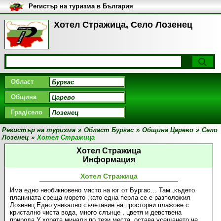
Регистър на туризма в България
Хотел Стражица, Село Лозенец
Област
Община
Град/село
Регистър на туризма
»
Област Бургас
»
Община Царево
»
Село
Лозенец
»
Хотел Стражица
Хотел Стражица
Информация
Хотел Стражица
Има едно необикновено място на юг от Бургас… Там ,където
планината среща морето ,като една перла се е разположил
Лозенец.Едно уникално съчетание на просторни плажове с
кристално чиста вода, много слънце , цветя и девствена
природа.У хората минали по тези места, остава усещането,че