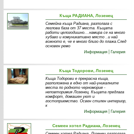
Къща РАДИАНА, Лозенец
Семейна къща Радиана, разполага с
леглова база от 37 места. Къщата
работи целогодишно....намира се на много
хубаво и комуникативно място ..и най
вожното е, че е много близо до плажа.След
основен ремо
Информация
Галерия
Къща Тодорови, Лозенец
Къща Тодорови е прекрасна къща,
разположена в едно от най-уникалните
места по родното черноморие -
неповторимия Лозенец. Къщата предлага
комфорт, домашен уют и
гостоприемство. Освен стилен интериор,
к
Информация
Галерия
Семеен хотел Радиана, Лозенец
Семеен хотел Радиана, Лозенец разполага