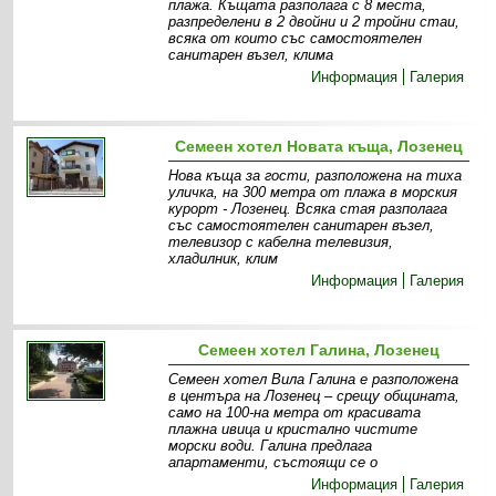
плажа. Къщата разполага с 8 места,
разпределени в 2 двойни и 2 тройни стаи,
всяка от които със самостоятелен
санитарен възел, клима
Информация
Галерия
Семеен хотел Новата къща, Лозенец
Нова къща за гости, разположена на тиха
уличка, на 300 метра от плажа в морския
курорт - Лозенец. Всяка стая разполага
със самостоятелен санитарен възел,
телевизор с кабелна телевизия,
хладилник, клим
Информация
Галерия
Семеен хотел Галина, Лозенец
Семеен хотел Вила Галина е разположена
в центъра на Лозенец – срещу общината,
само на 100-на метра от красивата
плажна ивица и кристално чистите
морски води. Галина предлага
апартаменти, състоящи се о
Информация
Галерия