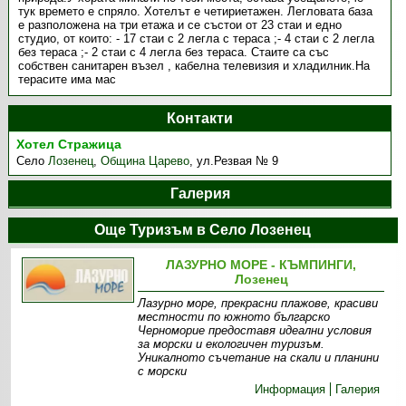
тук времето е спряло. Хотелът е четириетажен. Легловата база
е разположена на три етажа и се състои от 23 стаи и едно
студио, от които: - 17 стаи с 2 легла с тераса ;- 4 стаи с 2 легла
без тераса ;- 2 стаи с 4 легла без тераса. Стаите са със
собствен санитарен възел , кабелна телевизия и хладилник.На
терасите има мас
Контакти
Хотел Стражица
Село
Лозенец
,
Община Царево
,
ул.Резвая № 9
Галерия
Още Туризъм в Село Лозенец
ЛАЗУРНО МОРЕ - КЪМПИНГИ,
Лозенец
Лазурно море, прекрасни плажове, красиви
местности по южното българско
Черноморие предоставя идеални условия
за морски и екологичен туризъм.
Уникалното съчетание на скали и планини
с морски
Информация
Галерия