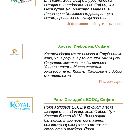
БГ Травел 2009 ООД е туристическа
агенция със седалище град София, ж.к.
Овча купел, ул. Маестро Кънев 60 А.
Лицензиран български туроператор и
агент, организиращ екскурзии и по
Информация
Услуги
Галерия
Хостел Информа, София
Хостел Информа се намира в Студентски
град, ул. Проф. Г. Брадистилов №22а ( до
Спортния комплекс на Технически
Университет и Минно-геоложки
Университет). Хостел Информа е с добро
местоположен
Информация
Роял Холидейз ЕООД, София
Роял Холидейз ЕООД е туристическа
агенция със седалище град София, бул.
Христо Ботев №132. Лицензиран
български туроператор и агент,
организиращ екскурзии и почивки в
страната и чужбина. Прит