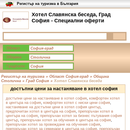
Регистър на туризма в България
Хотел Славянска беседа, Град
София - Специални оферти
Област
Община
Град/село
Регистър на туризма
»
Област София-град
»
Община
Столична
»
Град София
»
Хотел Славянска беседа
достъпни цени за настаняване в хотел софия
достъпни цени за настаняване в хотел софия
,
комфортен хотел
в центъра на софия
,
комфортен хотел с ниски цени софия
,
настаняване на достъпни цени в хотел софия център
,
предпочитан хотел в центъра на софия
,
препоръчан хотел в
центъра на софия
,
препоръчан хотел за бизнес пътувания софия
център
,
препоръчан хотел за обучения в центъра на софия
,
препоръчан хотел за провеждане на обучения софия
,
препоръчан хотел за семинари в центъра на софия
,
препоръчан