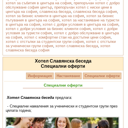
хотел за събития в центъра на софия
,
препоръчан хотел с добро
обслужване софия център
,
препоръчан хотел с ниски цени в
центъра на софия
,
славянска беседа
,
славянска беседа софия
,
хотел за бизнес клиенти в центъра на софия
,
хотел за бизнес
пътувания в центъра на софия
,
хотел за настаняване на туристи
в центъра на софия
,
хотел с добри условия в центъра на софия
,
хотел с добри условия за бизнес клиенти софия
,
хотел с добри
условия за туристи софия
,
хотел с добро обслужване в центъра
на софия
,
хотел с комфортни стаи на достъпни цени софия
,
хотел с отстъпки за студентски групи софия
,
хотел с отстъпки
за ученически групи софия
,
хотел славянска беседа
,
хотел
славянска беседа софия
Хотел Славянска беседа
Специални оферти
Информация
Настаняване
Специални оферти
Специални оферти
Хотел Славянска беседа
предлага:
Специални намаления за ученически и студентски групи през
цялата година;