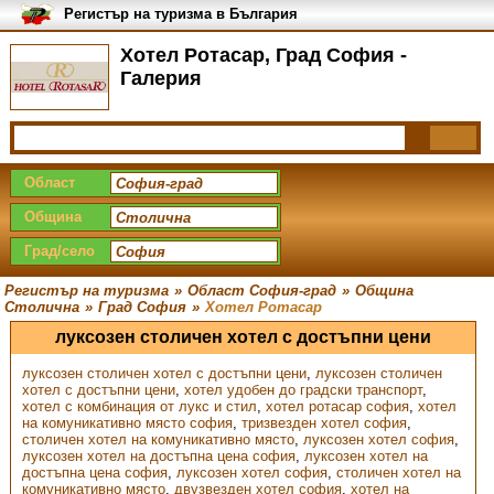
Регистър на туризма в България
Хотел Ротасар, Град София -
Галерия
Област
Община
Град/село
Регистър на туризма
»
Област София-град
»
Община
Столична
»
Град София
»
Хотел Ротасар
луксозен столичен хотел с достъпни цени
луксозен столичен хотел с достъпни цени
,
луксозен столичен
хотел с достъпни цени
,
хотел удобен до градски транспорт
,
хотел с комбинация от лукс и стил
,
хотел ротасар софия
,
хотел
на комуникативно място софия
,
тризвезден хотел софия
,
столичен хотел на комуникативно място
,
луксозен хотел софия
,
луксозен хотел на достъпна цена софия
,
луксозен хотел на
достъпна цена софия
,
луксозен хотел софия
,
столичен хотел на
комуникативно място
,
двузвезден хотел софия
,
хотел на