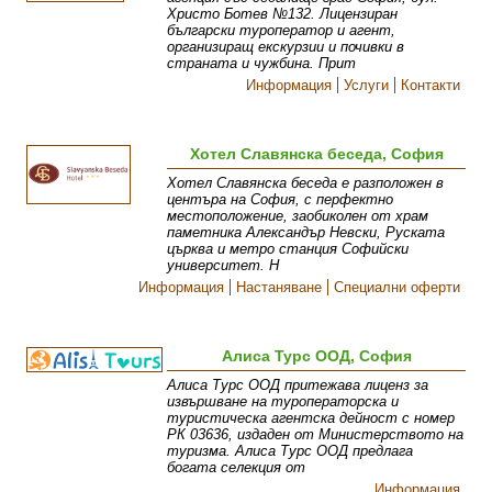
Христо Ботев №132. Лицензиран
български туроператор и агент,
организиращ екскурзии и почивки в
страната и чужбина. Прит
Информация
Услуги
Контакти
Хотел Славянска беседа, София
Хотел Славянска беседа е разположен в
центъра на София, с перфектно
местоположение, заобиколен от храм
паметника Александър Невски, Руската
църква и метро станция Софийски
университет. Н
Информация
Настаняване
Специални оферти
Алиса Турс ООД, София
Алиса Турс ООД притежава лиценз за
извършване на туроператорска и
туристическа агентска дейност с номер
РК 03636, издаден от Министерството на
туризма. Алиса Турс ООД предлага
богата селекция от
Информация