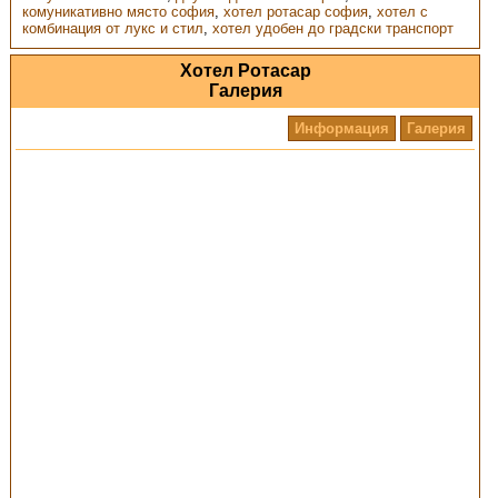
комуникативно място софия
,
хотел ротасар софия
,
хотел с
комбинация от лукс и стил
,
хотел удобен до градски транспорт
Хотел Ротасар
Галерия
Информация
Галерия