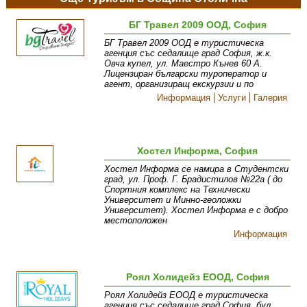
БГ Травел 2009 ООД, София
БГ Травел 2009 ООД е туристическа
агенция със седалище град София, ж.к.
Овча купел, ул. Маестро Кънев 60 А.
Лицензиран български туроператор и
агент, организиращ екскурзии и по
Информация
Услуги
Галерия
Хостел Информа, София
Хостел Информа се намира в Студентски
град, ул. Проф. Г. Брадистилов №22а ( до
Спортния комплекс на Технически
Университет и Минно-геоложки
Университет). Хостел Информа е с добро
местоположен
Информация
Роял Холидейз ЕООД, София
Роял Холидейз ЕООД е туристическа
агенция със седалище град София, бул.