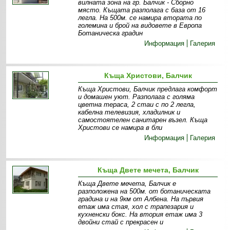
вилната зона на гр. Балчик - Сборно
място. Къщата разполага с база от 16
легла. На 500м. се намира втората по
големина и брой на видовете в Европа
Ботаническа градин
Информация
Галерия
Къща Христови, Балчик
Къща Христови, Балчик предлага комфорт
и домашен уют. Разполага с голяма
цветна тераса, 2 стаи с по 2 легла,
кабелна телевизия, хладилник и
самостоятелен санитарен възел. Къща
Христови се намира в бли
Информация
Галерия
Къща Двете мечета, Балчик
Къща Двете мечета, Балчик е
разположена на 500м. от ботаническата
градина и на 9км от Албена. На първия
етаж има стая, хол с трапезария и
кухненски бокс. На втория етаж има 3
двойни стай с прекрасен и