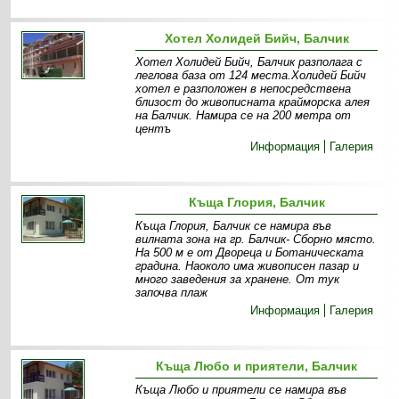
Хотел Холидей Бийч, Балчик
Хотел Холидей Бийч, Балчик разполага с
леглова база от 124 места.Холидей Бийч
хотел е разположен в непосредствена
близост до живописната крайморска алея
на Балчик. Намира се на 200 метра от
центъ
Информация
Галерия
Къща Глория, Балчик
Къща Глория, Балчик се намира във
вилната зона на гр. Балчик- Сборно място.
На 500 м е от Двореца и Ботаническата
градина. Наоколо има живописен пазар и
много заведения за хранене. От тук
започва плаж
Информация
Галерия
Къща Любо и приятели, Балчик
Къща Любо и приятели се намира във