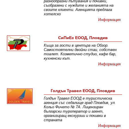
разнообразни пътувания и почивки,
съобразени с нуждите и желанията на
своите клиенти. Агенцията предлага
хотелско
Информация
СиПиЕс ЕООД, Пловдив
Къща за гости в центъра на Обзор.
Самостоятелни двойни стаи, собствен
тоалет. Козметично студио, кафе бар,
кухненски кът.
Информация
Голдън Травел ЕООД, Пловдив
Голдън Травел ЕООД е туристическа
агенция със седалище град Пловдив, ул.
Кольо Фичето № 7А. Лицензиран
български туроператор и агент,
организиращ екскурзии и почивки в
страната
Информация