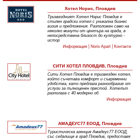
Хотел Норис, Пловдив
Тризвездният Хотел Норис Пловдив е
стилен градски хотел с уникална бизнес
визия и предложения. Разположен само на
няколко минути от центъра на града, в
непосредствена близост до културно -
истор
Информация
Noris Apart
Контакти
СИТИ ХОТЕЛ ПЛОВДИВ, Пловдив
Сити Хотел Пловдив е тризвезден хотел,
който съчетава комфорт и съвременни
удобства, като предлага разнообразие от
услуги за пълноценен престой. Хотелът
разполага с 40 модерно об
Информация
АМАДЕУС77 ЕООД, Пловдив
Туристическа агенция Амадеус77 ЕООД,
със седалище в град Пловдив, предоставя