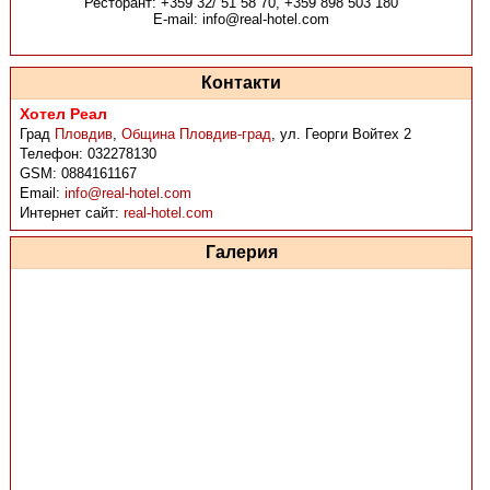
Ресторант: +359 32/ 51 58 70, +359 898 503 180
E-mail: info@real-hotel.com
Контакти
Хотел Реал
Град
Пловдив
,
Община Пловдив-град
,
ул. Георги Войтех 2
Телефон:
032278130
GSM:
0884161167
Email:
info@real-hotel.com
Интернет сайт:
real-hotel.com
Галерия