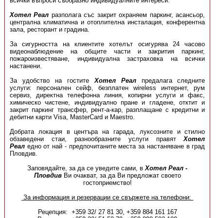
всички въпроси съобразно индивидуалните интереси.
Хотел Реал
разполага със закрит охраняем паркинг, асансьор,
централна климатична и отоплителна инсталация, конферентна
зала, ресторант и градина.
За сигурността на клиентите хотелът осигурява 24 часово
видеонаблюдение на общите части и закрития паркинг,
пожароизвестяване, индивидуална застраховка на всички
настанени.
За удобство на гостите
Хотел Реал
предалага следните
услуги: персонален сейф, безплатен wireless интернет, рум
сервиз, директна телефонна линия, копирни услуги и факс,
химическо чистене, индивидуално пране и гладене, отктит и
закрит паркинг трансфер, рент-а-кар, разплащане с кредитни и
дебитни карти Visa, MasterCard и Maestro.
Добрата локация в центъра на гарада, луксозните и стилно
обзаведени стаи, разнообразните услуги правят
Хотел
Реал
едно от най - предпочитаните места за настаняване в град
Пловдив.
Заповядайте, за да се уведите сами, в
Хотел Реал -
Пловдив
Ви очакват, за да Ви предложат своето
гостоприемство!
За информация и резервации се свържете на телефони:
Рецепция: +359 32/ 27 81 30, +359 884 161 167