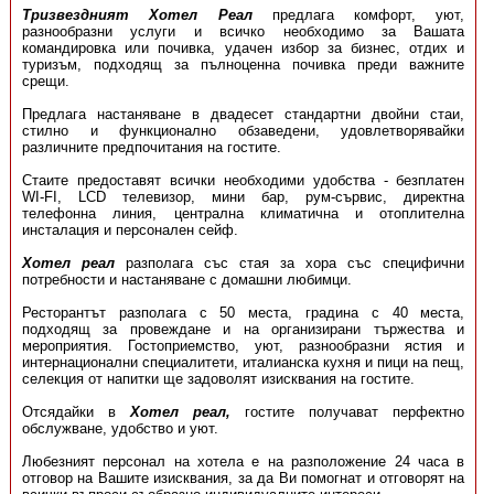
Тризвездният Хотел Реал
предлага комфорт, уют,
разнообразни услуги и всичко необходимо за Вашата
командировка или почивка, удачен избор за бизнес, отдих и
туризъм, подходящ за пълноценна почивка преди важните
срещи.
Предлага настаняване в двадесет стандартни двойни стаи,
стилно и функционално обзаведени, удовлетворявайки
различните предпочитания на гостите.
Стаите предоставят всички необходими удобства - безплатен
WI-FI, LCD телевизор, мини бар, рум-сървис, директна
телефонна линия, централна климатична и отоплителна
инсталация и персонален сейф.
Хотел реал
разполага със стая за хора със специфични
потребности и настаняване с домашни любимци.
Ресторантът разполага с 50 места, градина с 40 места,
подходящ за провеждане и на организирани тържества и
мероприятия. Гостоприемство, уют, разнообразни ястия и
интернационални специалитети, италианска кухня и пици на пещ,
селекция от напитки ще задоволят изисквания на гостите.
Отсядайки в
Хотел реал,
гостите получават перфектно
обслужване, удобство и уют.
Любезният персонал на хотела е на разположение 24 часа в
отговор на Вашите изисквания, за да Ви помогнат и отговорят на