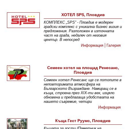
ХОТЕЛ SPS, Пловдив
КОМПЛЕКС „SPS” - Пловдив е модерен
градски комплекс с уникална бизнес визия и
предложения. Разположен в източната
част на града, недалеч от неговия
център. В непосред
Информация
Галерия
Семеен хотел на площад Ренесанс,
Пловдив
Семеен хотел Ренесанс ще се потопите в
неповторимата атмосфера на
Българското Възраждане. Намиращ се в
къща, строена през ХІХ-ти век, изцяло
обновена и предлагаща удобствата на
нашето съвремие, четири
Информация
Къща Гест Руумс, Пловдив
Къщата за гости (Паметник на