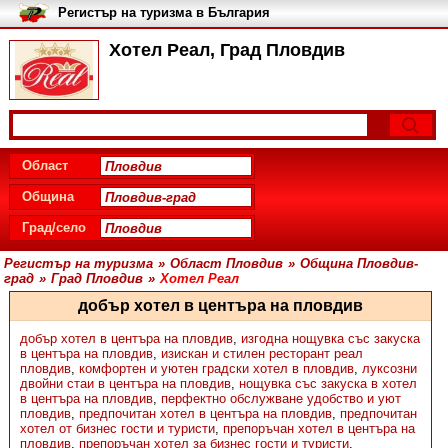
Регистър на туризма в България
Хотел Реал, Град Пловдив
Област
Община
Град/село
Регистър на туризма
»
Област Пловдив
»
Община Пловдив-
град
»
Град Пловдив
»
Хотел Реал
добър хотел в центъра на пловдив
добър хотел в центъра на пловдив
,
изгодна нощувка със закуска
в центъра на пловдив
,
изискан и стилен ресторант реал
пловдив
,
комфортен и уютен градски хотел в пловдив
,
луксозни
двойни стаи в центъра на пловдив
,
нощувка със закуска в хотел
в центъра на пловдив
,
перфектно обслужване удобство и уют
пловдив
,
предпочитан хотел в центъра на пловдив
,
предпочитан
хотел от бизнес гости и туристи
,
препоръчан хотел в центъра на
пловдив
,
препоръчан хотел за бизнес гости и туристи
,