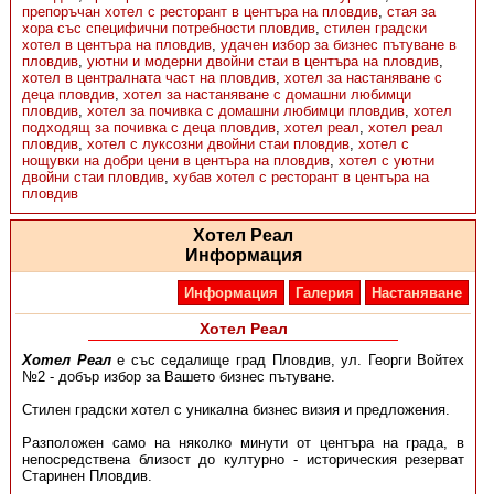
препоръчан хотел с ресторант в центъра на пловдив
,
стая за
хора със специфични потребности пловдив
,
стилен градски
хотел в центъра на пловдив
,
удачен избор за бизнес пътуване в
пловдив
,
уютни и модерни двойни стаи в центъра на пловдив
,
хотел в централната част на пловдив
,
хотел за настаняване с
деца пловдив
,
хотел за настаняване с домашни любимци
пловдив
,
хотел за почивка с домашни любимци пловдив
,
хотел
подходящ за почивка с деца пловдив
,
хотел реал
,
хотел реал
пловдив
,
хотел с луксозни двойни стаи пловдив
,
хотел с
нощувки на добри цени в центъра на пловдив
,
хотел с уютни
двойни стаи пловдив
,
хубав хотел с ресторант в центъра на
пловдив
Хотел Реал
Информация
Информация
Галерия
Настаняване
Хотел Реал
Хотел Реал
е със седалище град Пловдив, ул. Георги Войтех
№2 - добър избор за Вашето бизнес пътуване.
Стилен градски хотел с уникална бизнес визия и предложения.
Разположен само на няколко минути от центъра на града, в
непосредствена близост до културно - историческия резерват
Старинен Пловдив.