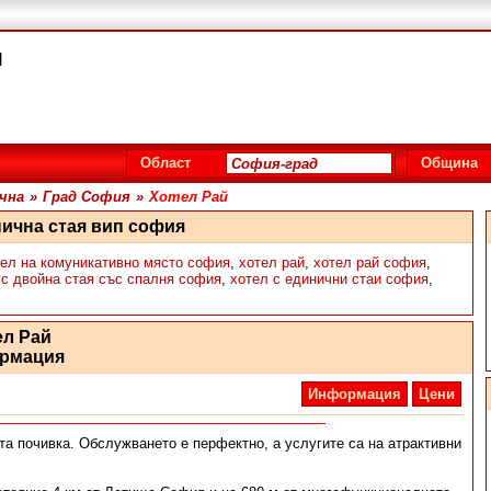
я
Област
Община
чна
»
Град София
»
Хотел Рай
нична стая вип софия
тел на комуникативно място софия
,
хотел рай
,
хотел рай софия
,
 с двойна стая със спалня софия
,
хотел с единични стаи софия
,
ел Рай
рмация
Информация
Цени
а почивка. Обслужването е перфектно, а услугите са на атрактивни