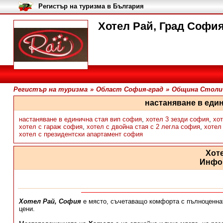
Регистър на туризма в България
Хотел Рай, Град Софи
Регистър на туризма
»
Област София-град
»
Община Столи
настаняване в еди
настаняване в единична стая вип софия
,
хотел 3 зезди софия
,
хо
хотел с гараж софия
,
хотел с двойна стая с 2 легла софия
,
хотел
хотел с президентски апартамент софия
Хот
Инфо
Хотел Рай, София
е място, съчетаващо комфорта с пълноценнат
цени.