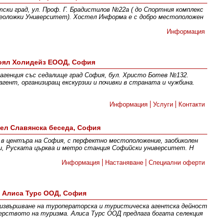
ки град, ул. Проф. Г. Брадистилов №22а ( до Спортния комплекс
геоложки Университет). Хостел Информа е с добро местоположен
Информация
оял Холидейз ЕООД, София
агенция със седалище град София, бул. Христо Ботев №132.
гент, организиращ екскурзии и почивки в страната и чужбина.
Информация
Услуги
Контакти
ел Славянска беседа, София
 в центъра на София, с перфектно местоположение, заобиколен
и, Руската църква и метро станция Софийски университет. Н
Информация
Настаняване
Специални оферти
Алиса Турс ООД, София
 извършване на туроператорска и туристическа агентска дейност
ерството на туризма. Алиса Турс ООД предлага богата селекция