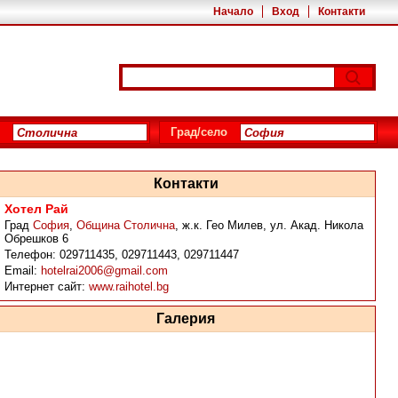
Начало
Вход
Контакти
Град/село
Контакти
Хотел Рай
Град
София
,
Община Столична
,
ж.к. Гео Милев, ул. Акад. Никола
Обрешков 6
Телефон:
029711435, 029711443, 029711447
Email:
hotelrai2006@gmail.com
Интернет сайт:
www.raihotel.bg
Галерия