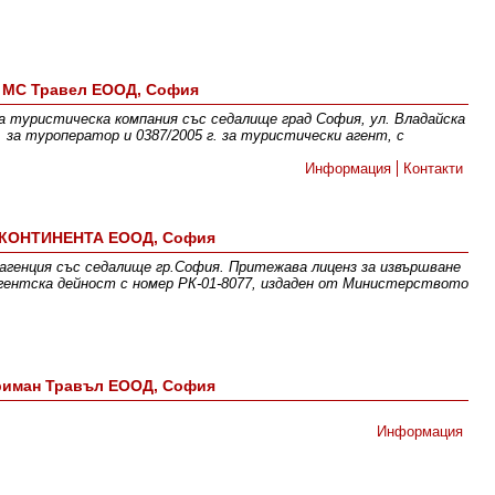
МС Травел ЕООД, София
на туристическа компания със седалище град София, ул. Владайска
. за туроператор и 0387/2005 г. за туристически агент, с
Информация
Контакти
 КОНТИНЕНТА ЕООД, София
генция със седалище гр.София. Притежава лиценз за извършване
гентска дейност с номер РК-01-8077, издаден от Министерството
риман Травъл ЕООД, София
Информация