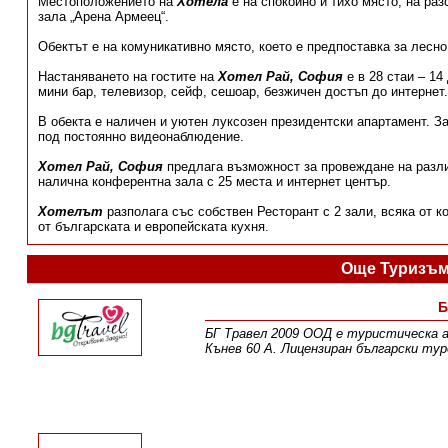
Местоположението на
Хотела
е на спокойно и тихо място, на ра
зала „Арена Армеец“.
Обектът е на комуникативно място, което е предпоставка за лесно
Настаняването на гостите на
Хотел Рай, София
е в 28 стаи – 14
мини бар, телевизор, сейф, сешоар, безжичен достъп до интернет.
В обекта е наличен и уютен луксозен президентски апартамент. З
под постоянно видеонаблюдение.
Хотел Рай, София
предлага възможност за провеждане на разли
налична конферентна зала с 25 места и интернет център.
Хотелът
разполага със собствен Ресторант с 2 зали, всяка от к
от българската и европейската кухня.
Още Туризъм
Б
БГ Травел 2009 ООД е туристическа аг
Кънев 60 А. Лицензиран български тур