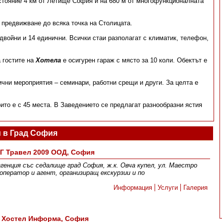
зстояние 4 км от Летище София и на 680 м от многофункционалната
 предвижване до всяка точка на Столицата.
 двойни и 14 единични. Всички стаи разполагат с климатик, телефон,
а гостите на
Хотела
е осигурен гараж с място за 10 коли. Обектът е
чни мероприятия – семинари, работни срещи и други. За целта е
оито е с 45 места. В Заведението се предлагат разнообразни ястия
 в Град София
Г Травел 2009 ООД, София
енция със седалище град София, ж.к. Овча купел, ул. Маестро
оператор и агент, организиращ екскурзии и по
Информация
Услуги
Галерия
Хостел Информа, София