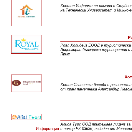
Хостел Информа се намира в Студентс
на Технически Университет и Минно-
Р
Роял Холидейз ЕООД е туристическа 
Лицензиран български туроператор и а
Прит
Хот
Хотел Славянска беседа е разположен
от храм паметника Александър Невск
Алиса Турс ООД притежава лиценз за
Информация
с номер РК 03636, издаден от Минист