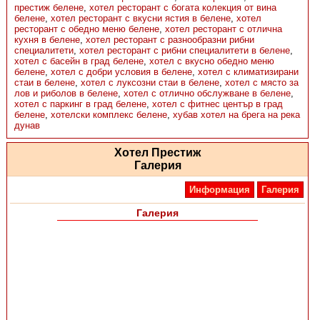
престиж белене
,
хотел ресторант с богата колекция от вина
белене
,
хотел ресторант с вкусни ястия в белене
,
хотел
ресторант с обедно меню белене
,
хотел ресторант с отлична
кухня в белене
,
хотел ресторант с разнообразни рибни
специалитети
,
хотел ресторант с рибни специалитети в белене
,
хотел с басейн в град белене
,
хотел с вкусно обедно меню
белене
,
хотел с добри условия в белене
,
хотел с климатизирани
стаи в белене
,
хотел с луксозни стаи в белене
,
хотел с място за
лов и риболов в белене
,
хотел с отлично обслужване в белене
,
хотел с паркинг в град белене
,
хотел с фитнес център в град
белене
,
хотелски комплекс белене
,
хубав хотел на брега на река
дунав
Хотел Престиж
Галерия
Информация
Галерия
Галерия