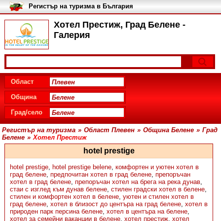
Регистър на туризма в България
Хотел Престиж, Град Белене -
Галерия
Област
Община
Град/село
Регистър на туризма
»
Област Плевен
»
Община Белене
»
Град
Белене
»
Хотел Престиж
hotel prestige
hotel prestige
,
hotel prestige belene
,
комфортен и уютен хотел в
град белене
,
предпочитан хотел в град белене
,
препоръчан
хотел в град белене
,
препоръчан хотел на брега на река дунав
,
стаи с изглед към дунав белене
,
стилен градски хотел в белене
,
стилен и комфортен хотел в белене
,
уютен и стилен хотел в
град белене
,
хотел в близост до центъра на град белене
,
хотел в
природен парк персина белене
,
хотел в центъра на белене
,
хотел за семейни ваканции в белене
,
хотел престиж
,
хотел