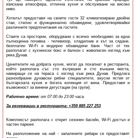
изискана атмосфера, отлична кухня и обслужване на високо
ниво.
Хотелът предоставя на своите гости 32 климатизирани двойни
стаи, стилно и функционално обзаведени, удовлетворявайки
различните предпочитания на гостите.
Стаите са просторни, оборудвани с всичко необходимо за една
пълноценна почивка - телевизор, хладилник и кът за сядане,
безплатен Wi-Fi и модерно обзаведени бани. Част от тях
разполагат с кухненски бокс и балкон с живописен изглед към
река Дунав.
Ценителите на добрата кухня, могат да похапнат в ресторанта,
който разполага със сто вътрешни и сто външни места,
намиращи се на тераса с изглед към река Дунав. Предлага
разнообразни дунавски рибни специалитети, вкусни ястия от
българската кухня и богата колекция от вина. Предоставя и
възможност за винени дегустации (на групи).
Работно време:
от 07:00 до 23:00 часа.
За резервации в ресторанта: +359 885 227 253
Комплексът разполага с открит сезонен басейн, Wi-Fi достъп и
частен паркинг.
На разположение на най - запалените рибари се предоставят