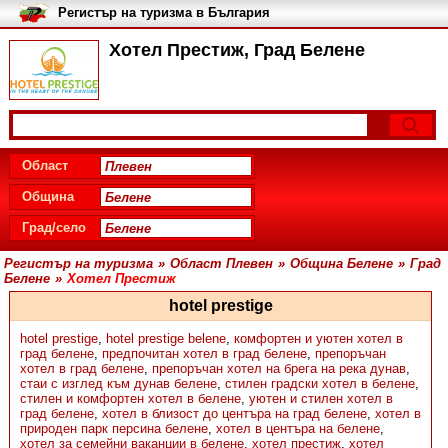
Регистър на туризма в България
Хотел Престиж, Град Белене
Област
Община
Град/село
Регистър на туризма
»
Област Плевен
»
Община Белене
»
Град
Белене
»
Хотел Престиж
hotel prestige
hotel prestige
,
hotel prestige belene
,
комфортен и уютен хотел в
град белене
,
предпочитан хотел в град белене
,
препоръчан
хотел в град белене
,
препоръчан хотел на брега на река дунав
,
стаи с изглед към дунав белене
,
стилен градски хотел в белене
,
стилен и комфортен хотел в белене
,
уютен и стилен хотел в
град белене
,
хотел в близост до центъра на град белене
,
хотел в
природен парк персина белене
,
хотел в центъра на белене
,
хотел за семейни ваканции в белене
,
хотел престиж
,
хотел