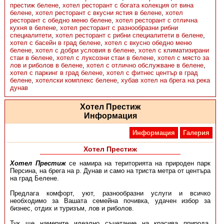
престиж белене
,
хотел ресторант с богата колекция от вина
белене
,
хотел ресторант с вкусни ястия в белене
,
хотел
ресторант с обедно меню белене
,
хотел ресторант с отлична
кухня в белене
,
хотел ресторант с разнообразни рибни
специалитети
,
хотел ресторант с рибни специалитети в белене
,
хотел с басейн в град белене
,
хотел с вкусно обедно меню
белене
,
хотел с добри условия в белене
,
хотел с климатизирани
стаи в белене
,
хотел с луксозни стаи в белене
,
хотел с място за
лов и риболов в белене
,
хотел с отлично обслужване в белене
,
хотел с паркинг в град белене
,
хотел с фитнес център в град
белене
,
хотелски комплекс белене
,
хубав хотел на брега на река
дунав
Хотел Престиж
Информация
Информация
Галерия
Хотел Престиж
Хотел Престиж
се намира на територията на природен парк
Персина, на брега на р. Дунав и само на триста метра от центъра
на град Белене.
Предлага комфорт, уют, разнообразни услуги и всичко
необходимо за Вашата семейна почивка, удачен избор за
бизнес, отдих и туризъм, лов и риболов.
Тук ще намерите идеално съчетание на красива природа,