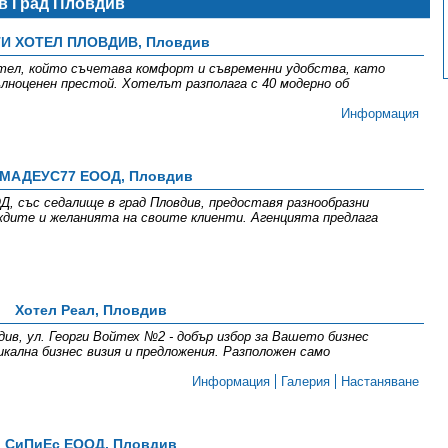
в Град Пловдив
И ХОТЕЛ ПЛОВДИВ, Пловдив
тел, който съчетава комфорт и съвременни удобства, като
ълноценен престой. Хотелът разполага с 40 модерно об
Информация
МАДЕУС77 ЕООД, Пловдив
, със седалище в град Пловдив, предоставя разнообразни
уждите и желанията на своите клиенти. Агенцията предлага
Хотел Реал, Пловдив
ив, ул. Георги Войтех №2 - добър избор за Вашето бизнес
кална бизнес визия и предложения. Разположен само
Информация
Галерия
Настаняване
СиПиЕс ЕООД, Пловдив