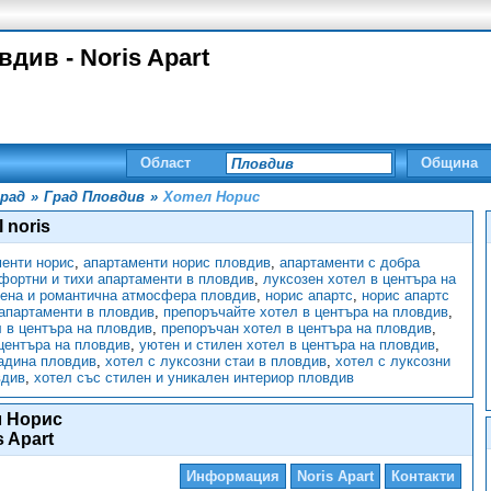
див - Noris Apart
Област
Община
рад
»
Град Пловдив
»
Хотел Норис
l noris
енти норис
,
апартаменти норис пловдив
,
апартаменти с добра
фортни и тихи апартаменти в пловдив
,
луксозен хотел в центъра на
ена и романтична атмосфера пловдив
,
норис апартс
,
норис апартс
апартаменти в пловдив
,
препоръчайте хотел в центъра на пловдив
,
 в центъра на пловдив
,
препоръчан хотел в центъра на пловдив
,
 центъра на пловдив
,
уютен и стилен хотел в центъра на пловдив
,
радина пловдив
,
хотел с луксозни стаи в пловдив
,
хотел с луксозни
вдив
,
хотел със стилен и уникален интериор пловдив
л Норис
s Apart
Информация
Noris Apart
Контакти