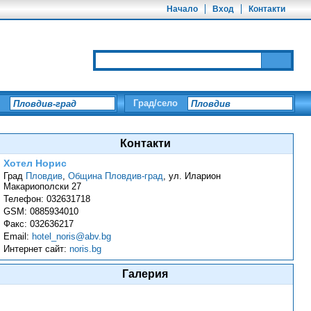
Начало
Вход
Контакти
Град/село
Контакти
Хотел Норис
Град
Пловдив
,
Община Пловдив-град
,
ул. Иларион
Макариополски 27
Телефон:
032631718
GSM:
0885934010
Факс:
032636217
Email:
hotel_noris@abv.bg
Интернет сайт:
noris.bg
Галерия