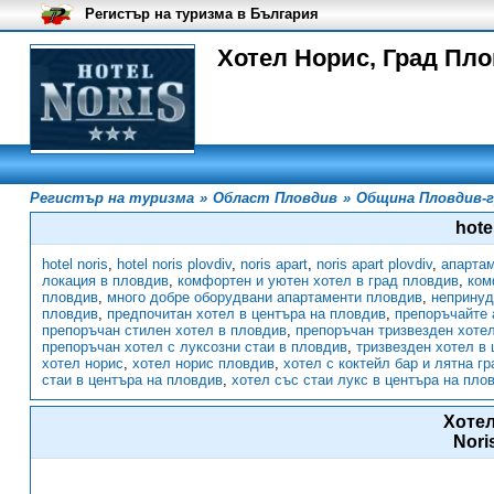
Регистър на туризма в България
Хотел Норис, Град Плов
Регистър на туризма
»
Област Пловдив
»
Община Пловдив-г
hote
hotel noris
,
hotel noris plovdiv
,
noris apart
,
noris apart plovdiv
,
апартам
локация в пловдив
,
комфортен и уютен хотел в град пловдив
,
ком
пловдив
,
много добре оборудвани апартаменти пловдив
,
непринуд
пловдив
,
предпочитан хотел в центъра на пловдив
,
препоръчайте 
препоръчан стилен хотел в пловдив
,
препоръчан тризвезден хотел
препоръчан хотел с луксозни стаи в пловдив
,
тризвезден хотел в
хотел норис
,
хотел норис пловдив
,
хотел с коктейл бар и лятна г
стаи в центъра на пловдив
,
хотел със стаи лукс в центъра на пло
Хоте
Nori