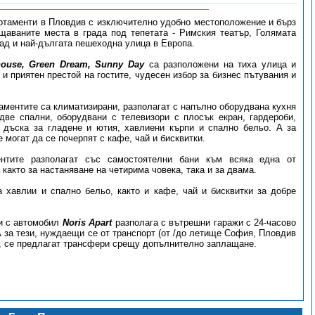
артаменти в Пловдив с изключително удобно местоположение и бърз
щаваните места в града под тепетата - Римския театър, Голямата
рад и най-дългата пешеходна улица в Европа.
thouse, Green Dream, Sunny Day
са разположени на тиха улица и
и приятен престой на гостите, чудесен избор за бизнес пътувания и
аментите са климатизирани, разполагат с напълно оборудвана кухня
 две спални, оборудвани с телевизори с плосък екран, гардероби,
 дъска за гладене и ютия, хавлиени кърпи и спално бельо. А за
 могат да се почерпят с кафе, чай и бисквитки.
ентите разполагат със самостоятелни бани към всяка една от
 както за настаняване на четирима човека, така и за двама.
 хавлии и спално бельо, както и кафе, чай и бисквитки за добре
и с автомобил
Noris Apart
разполага с вътрешни гаражи с 24-часово
 за тези, нуждаещи се от транспорт (от /до летище София, Пловдив
), се предлагат трансфери срещу допълнително заплащане.