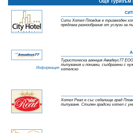
Още Туризъм 
СИТ
Сити Хотел Пловдив е тризвезден хо
предлага разнообразие от услуги за п
А
Туристическа агенция Амадеус77 ЕООД
пътувания и почивки, съобразени с н
Информация
хотелско
Хотел Реал е със седалище град Пловд
пътуване. Стилен градски хотел с уни