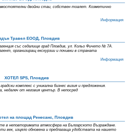
Самостоятелни двойни стаи, собствен тоалет. Козметично
Информация
лдън Травел ЕООД, Пловдив
генция със седалище град Пловдив, ул. Кольо Фичето № 7А.
агент, организиращ екскурзии и почивки в страната
Информация
ХОТЕЛ SPS, Пловдив
радски комплекс с уникална бизнес визия и предложения.
а, недалеч от неговия център. В непосред
отел на площад Ренесанс, Пловдив
ите в неповторимата атмосфера на Българското Възраждане.
-ти век, изцяло обновена и предлагаща удобствата на нашето