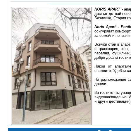
NORIS APART
- ап
достъп до най-посе
Базилика, Стария г
Noris Apart - Pen
осигуряват комфорт 
за семейни почивки.
Всички стаи в апарт
с трапезария, хол,
пералня, сушилник,
добре дошли гостите
Някои от апартам
спалните. Удобни са
На разположение са
дошли.
За гостите пътуващ
видеонаблюдение. А
и други дестинации