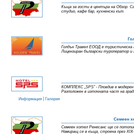
Къща за гости в центъра на Обзор. 
студио, кафе бар, кухненски кът.
Го
Голдън Травел ЕООД е туристическа а
Лицензиран български туроператор и 
КОМПЛЕКС „SPS” - Пловдив е модерен г
Разположен в източната част на град
Информация
Галерия
Семеен х
Семеен хотел Ренесанс ще се потоп
Намиращ се в къща, строена през ХІХ