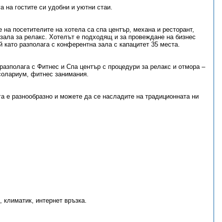
а на гостите си удобни и уютни стаи.
 на посетителите на хотела са спа център, механа и ресторант,
 зала за релакс. Хотелът е подходящ и за провеждане на бизнес
й като разполага с конферентна зала с капацитет 35 места.
разполага с Фитнес и Спа център с процедури за релакс и отмора –
солариум, фитнес занимания.
га е разнообразно и можете да се насладите на традиционната ни
 климатик, интернет връзка.