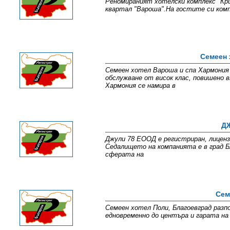
Реномираният хотелски комплекс "Кри
квартал "Вароша".На гостите си компл
Семеен 
Семеен хотел Вароша и спа Хармония 
обслужване от висок клас, повишено 
Хармония се намира в
ДЖ
Джули 78 ЕООД е регистриран, лицен
Седалището на компанията е в град Б
сферата на
Сем
Семеен хотел Поли, Благоевград разп
едновременно до центъра и гарата на