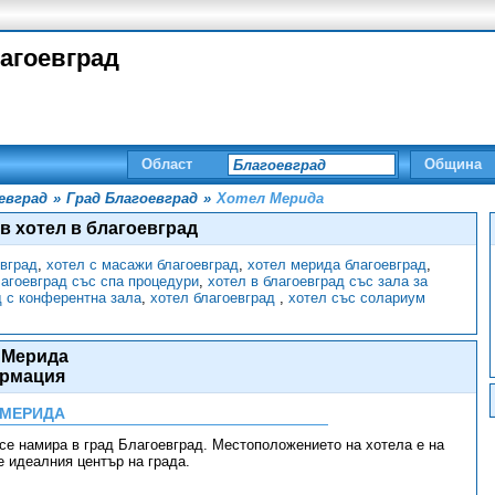
лагоевград
Област
Община
евград
»
Град Благоевград
»
Хотел Мерида
в хотел в благоевград
евград
,
хотел с масажи благоевград
,
хотел мерида благоевград
,
лагоевград със спа процедури
,
хотел в благоевград със зала за
д с конферентна зала
,
хотел благоевград
,
хотел със солариум
 Мерида
рмация
 МЕРИДА
се намира в град Благоевград. Местоположението на хотела е на
е идеалния център на града.