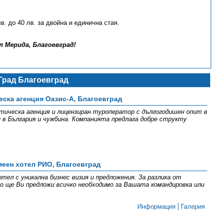
в. до 40 лв. за двойна и единична стая.
 Мерида, Благоевград!
Град Благоевград
еска агенция Оазис-А, Благоевград
тическа агенция и лицензиран туроператор с дългогодишен опит в
и в България и чужбина. Компанията предлага добре структу
еен хотел РИО, Благоевград
тел с уникална бизнес визия и предложения. За разлика от
о ще Ви предложи всичко необходимо за Вашата командировка или
Информация
Галерия