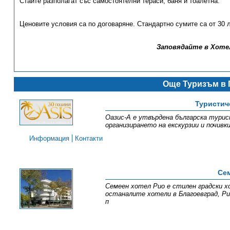
Стаите разполагат със самостоятелни тераси, баня и тоалетна.
Ценовите условия са по договаряне. Стандартно сумите са от 30 л
Заповядайте в Хотел
Още Туризъм в 
Туристич
Оазис-А е утвърдена българска турис
организирането на екскурзии и почивк
Информация
Контакти
Сем
Семеен хотел Рио е стилен градски хо
останалите хотели в Благоевград, Ри
п