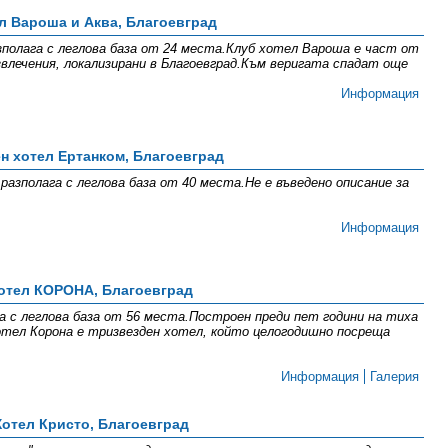
л Вароша и Аква, Благоевград
зполага с леглова база от 24 места.Клуб хотел Вароша е част от
звлечения, локализирани в Благоевград.Към веригата спадат още
Информация
н хотел Ертанком, Благоевград
азполага с леглова база от 40 места.Не е въведено описание за
Информация
отел КОРОНА, Благоевград
 с леглова база от 56 места.Построен преди пет години на тиха
хотел Корона е тризвезден хотел, който целогодишно посреща
Информация
Галерия
Хотел Кристо, Благоевград