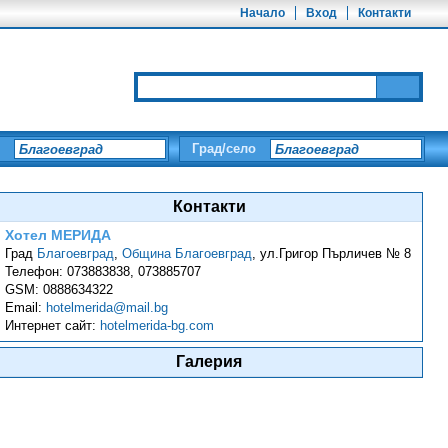
Начало
Вход
Контакти
Град/село
Контакти
Хотел МЕРИДА
Град
Благоевград
,
Община Благоевград
,
ул.Григор Пърличев № 8
Телефон:
073883838, 073885707
GSM:
0888634322
Email:
hotelmerida@mail.bg
Интернет сайт:
hotelmerida-bg.com
Галерия