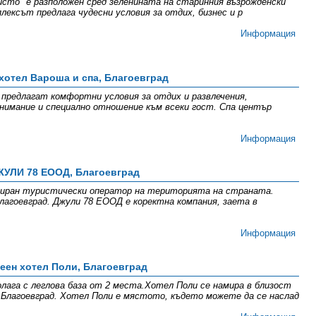
сто" е разположен сред зеленината на старинния възрожденски
ексът предлага чудесни условия за отдих, бизнес и р
Информация
хотел Вароша и спа, Благоевград
предлагат комфортни условия за отдих и развлечения,
внимание и специално отношение към всеки гост. Спа център
Информация
УЛИ 78 ЕООД, Благоевград
зиран туристически оператор на територията на страната.
лагоевград. Джули 78 ЕООД е коректна компания, заета в
Информация
еен хотел Поли, Благоевград
олага с леглова база от 2 места.Хотел Поли се намира в близост
 Благоевград. Хотел Поли е мястото, където можете да се наслад