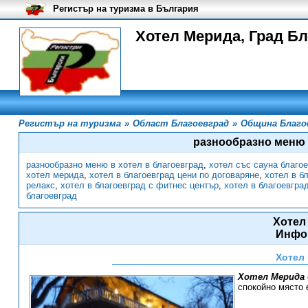
Регистър на туризма в България
Хотел Мерида, Град Б
Регистър на туризма
»
Област Благоевград
»
Община Благо
разнообразно меню 
разнообразно меню в хотел в благоевград
,
хотел със сауна благо
хотел мерида
,
хотел в благоевград цени по договаряне
,
хотел в б
релакс
,
хотел в благоевград с фитнес център
,
хотел в благоевгра
благоевград
Хотел
Инфо
Хотел
Хотел Мерида
спокойно място 