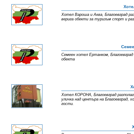
Хоте
Хотел Вароша и Аква, Благоевград ра
верига обекти за туризъм спорт и ра
Семее
Семеен хотел Ертанком, Благоевград р
обекта
Х
Хотел КОРОНА, Благоевград разполага
уличка над центъра на Благоевград, 
гости.