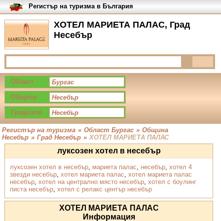
Регистър на туризма в България
ХОТЕЛ МАРИЕТА ПАЛАС, Град
Несебър
Област
Община
Град/село
Регистър на туризма
»
Област Бургас
»
Община
Несебър
»
Град Несебър
»
ХОТЕЛ МАРИЕТА ПАЛАС
луксозен хотел в несебър
луксозен хотел в несебър
,
мариета палас
,
несебър
,
хотел 4
звезди несебър
,
хотел мариета палас
,
хотел мариета палас
несебър
,
хотел на централно място несебър
,
хотел с боулинг
писта несебър
,
хотел с релакс център несебър
ХОТЕЛ МАРИЕТА ПАЛАС
Информация