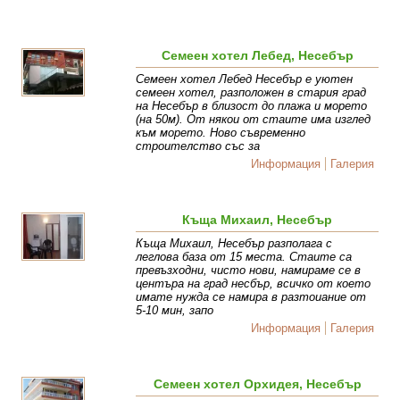
Семеен хотел Лебед, Несебър
Семеен хотел Лебед Несебър e уютен
семеен хотел, разположен в стария град
на Несебър в близост до плажа и морето
(на 50м). От някои от стаите има изглед
към морето. Ново съвременно
строителство със за
Информация
Галерия
Къща Михаил, Несебър
Къща Михаил, Несебър разполага с
леглова база от 15 места. Стаите са
превъзходни, чисто нови, намираме се в
центъра на град несбър, всичко от което
имате нужда се намира в разтоиание от
5-10 мин, запо
Информация
Галерия
Семеен хотел Орхидея, Несебър