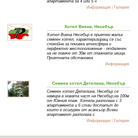
апартамента за 4 или 5 ч
Информация
Галерия
Хотел Виена, Несебър
Хотел Виена Несебър e приятен малък
семеен хотел, характеризиращ се със
спокойна за почивка атносфера и
перфектно местоположение - отдалечен
на не повече от 30м от плажната ивица.
Приятната обстановка
Информация
Семеен хотел Детелина, Несебър
Семеен хотел Детелина, Несебър се
намира в новата част на Несебър,на 100м
от Южния плаж. Хотела разполага с 3
апартамента и 6 стаи достапът до
които е осигурен от асансьор.Всеки
апартамент разполага с
Информация
Галерия