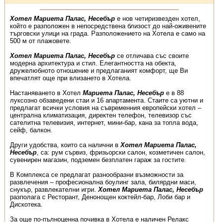
Хотел Мариета Палас, Несебър
е нов четиризвезден хотел,
който е разположен в непосредствена близост до най-оживените
търговски улици на града. Разположението на Хотела е само на
500 м от плажовете.
Хотел Мариета Палас, Несебър
се отличава със своите
модерна архитектура и стил. Елегантността на обекта,
дружелюбното отношение и предлаганият комфорт, ще Ви
впечатлят още при влизането в Хотела.
Настаняването в Хотел
Мариета Палас, Несебър
е в 88
луксозно обзаведени стаи и 16 апартамента. Стаите са уютни и
предлагат всички условия на съвременния европейски хотел –
централна климатизация, директен телефон, телевизор със
сателитна телевизия, интернет, мини-бар, кана за топла вода,
сейф, балкон.
Други удобства, които са налични в
Хотел Мариета Палас,
Несебър
, са: рум сървиз, фризьорски салон, козметичен салон,
сувенирен магазин, подземен безплатен гараж за гостите.
В Комплекса се предлагат разнообразни възможности за
развлечения – професионална боулинг зала, билярдни маси,
снукър, развлекателни игри.
Хотел Мариета Палас, Несебър
разполага с Ресторант, Денонощен коктейл-бар, Лоби бар и
Дискотека.
За още по-пълноценна почивка в Хотела е наличен Релакс