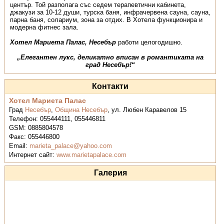
център. Той разполага със седем терапевтични кабинета,
джакузи за 10-12 души, турска баня, инфрачервена сауна, сауна,
парна баня, солариум, зона за отдих. В Хотела функционира и
модерна фитнес зала.
Хотел Мариета Палас, Несебър
работи целогодишно.
„Елегантен лукс, деликатно вписан в романтиката на
град Несебър!“
Контакти
Хотел Мариета Палас
Град
Несебър
,
Община Несебър
,
ул. Любен Каравелов 15
Телефон:
055444111, 055446811
GSM:
0885804578
Факс:
055446800
Email:
marieta_palace@yahoo.com
Интернет сайт:
www.marietapalace.com
Галерия