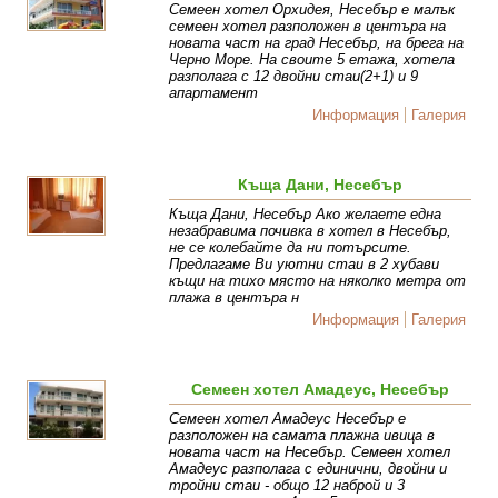
Семеен хотел Орхидея, Несебър е малък
семеен хотел разположен в центъра на
новата част на град Несебър, на брега на
Черно Море. На своите 5 етажа, хотела
разполага с 12 двойни стаи(2+1) и 9
апартамент
Информация
Галерия
Къща Дани, Несебър
Къща Дани, Несебър Ако желаете една
незабравима почивка в хотел в Несебър,
не се колебайте да ни потърсите.
Предлагаме Ви уютни стаи в 2 хубави
къщи на тихо място на няколко метра от
плажа в центъра н
Информация
Галерия
Семеен хотел Амадеус, Несебър
Семеен хотел Амадеус Несебър е
разположен на самата плажна ивица в
новата част на Несебър. Семеен хотел
Амадеус разполага с единични, двойни и
тройни стаи - общо 12 наброй и 3