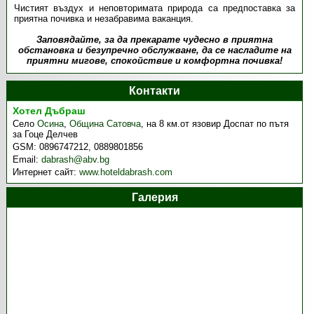
Чистият въздух и неповторимата природа са предпоставка за
приятна почивка и незабравима ваканция.
Заповядайте, за да прекарате чудесно в приятна
обстановка и безупречно обслужване, да се насладите на
приятни мигове, спокойствие и комфортна почивка!
Контакти
Хотел Дъбраш
Село
Осина
,
Община Сатовча
,
на 8 км.от язовир Доспат по пътя
за Гоце Делчев
GSM:
0896747212, 0889801856
Email:
dabrash@abv.bg
Интернет сайт:
www.hoteldabrash.com
Галерия