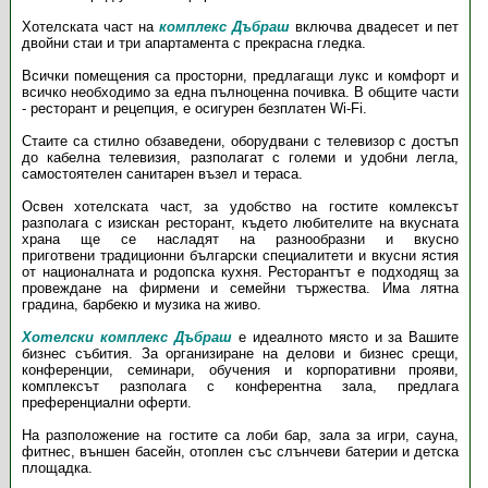
Хотелската част на
комплекс Дъбраш
включва двадесет и пет
двойни стаи и три апартамента с прекрасна гледка.
Всички помещения са просторни, предлагащи лукс и комфорт и
всичко необходимо за една пълноценна почивка. В общите части
- ресторант и рецепция, е осигурен безплатен Wi-Fi.
Стаите са стилно обзаведени, оборудвани с телевизор с достъп
до кабелна телевизия, разполагат с големи и удобни легла,
самостоятелен санитарен възел и тераса.
Освен хотелската част, за удобство на гостите комлексът
разполага с изискан ресторант, където любителите на вкусната
храна ще се насладят на разнообразни и вкусно
приготвени традиционни български специалитети и вкусни ястия
от националната и родопска кухня. Ресторантът е подходящ за
провеждане на фирмени и семейни тържества. Има лятна
градина, барбекю и музика на живо.
Хотелски комплекс Дъбраш
е идеалното място и за Вашите
бизнес събития. За организиране на делови и бизнес срещи,
конференции, семинари, обучения и корпоративни прояви,
комплексът разполага с конферентна зала, предлага
преференциални оферти.
На разположение на гостите са лоби бар, зала за игри, сауна,
фитнес, външен басейн, отоплен със слънчеви батерии и детска
площадка.