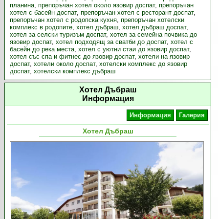
планина
,
препоръчан хотел около язовир доспат
,
препоръчан
хотел с басейн доспат
,
препоръчан хотел с ресторант доспат
,
препоръчан хотел с родопска кухня
,
препоръчан хотелски
комплекс в родопите
,
хотел дъбраш
,
хотел дъбраш доспат
,
хотел за селски туризъм доспат
,
хотел за семейна почвика до
язовир доспат
,
хотел подходящ за сватби до доспат
,
хотел с
басейн до река места
,
хотел с уютни стаи до язовир доспат
,
хотел със спа и фитнес до язовир доспат
,
хотели на язовир
доспат
,
хотели около доспат
,
хотелски комплекс до язовир
доспат
,
хотелски комплекс дъбраш
Хотел Дъбраш
Информация
Информация
Галерия
Хотел Дъбраш