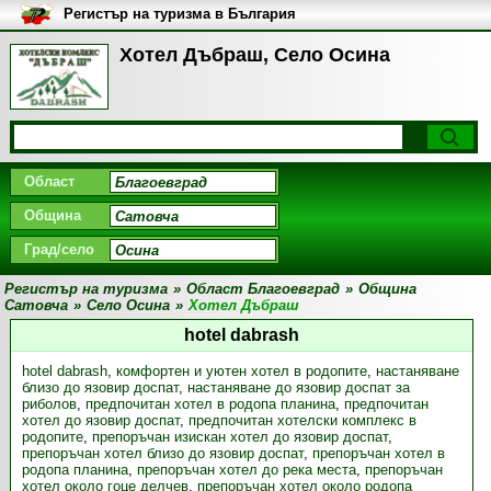
Регистър на туризма в България
Хотел Дъбраш, Село Осина
Област
Община
Град/село
Регистър на туризма
»
Област Благоевград
»
Община
Сатовча
»
Село Осина
»
Хотел Дъбраш
hotel dabrash
hotel dabrash
,
комфортен и уютен хотел в родопите
,
настаняване
близо до язовир доспат
,
настаняване до язовир доспат за
риболов
,
предпочитан хотел в родопа планина
,
предпочитан
хотел до язовир доспат
,
предпочитан хотелски комплекс в
родопите
,
препоръчан изискан хотел до язовир доспат
,
препоръчан хотел близо до язовир доспат
,
препоръчан хотел в
родопа планина
,
препоръчан хотел до река места
,
препоръчан
хотел около гоце делчев
,
препоръчан хотел около родопа