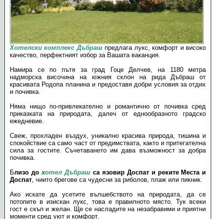
Хотелски комплекс Дъбраш
предлага лукс, комфорт и високо
качество, перфектният избор за Вашата ваканция.
Намира се по пътя за град Гоце Делчев, на 1180 метра
надморска височина на южния склон на рида Дъбраш от
красивата Родопа планина и предоставя добри условия за отдих
и почивка.
Няма нищо по-привлекателно и романтично от почивка сред
приказката на природата, далеч от еднообразното градско
ежедневие.
Свеж, прохладен въздух, уникално красива природа, тишина и
спокойствие са само част от предимствата, както и притегателна
сила за гостите. Съчетаването им дава възможност за добра
почивка.
Б
лизо до
х
отел Дъбраш
са язовир Доспат и реките Места и
Доспат
, чиито брегове са чудесни за риболов, плаж или пикник.
Ако искате да усетите вълшебството на природата, да се
потопите в изискан лукс, това е правилното място. Тук всеки
гост е скъп и желан. Ще се насладите на незабравими и приятни
моменти сред уют и комфорт.