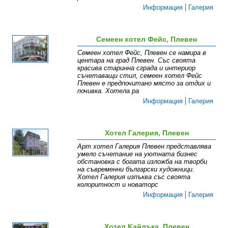
Информация
Галерия
Семеен хотел Фейс, Плевен
Семеен хотел Фейс, Плевен се намира в
центара на град Плевен. Със своята
красива старинна сграда и интериор
съчетаващи стил, семеен хотел Фейс
Плевен е предпочитано място за отдих и
почивка. Хотела ра
Информация
Галерия
Хотел Галерия, Плевен
Арт хотел Галерия Плевен представлява
умело съчетание на уютната бизнес
обстановка с богата изложба на творби
на съвременни български художници.
Хотел Галерия изпъква със своята
колоритност и новаторс
Информация
Галерия
Хотел Kайлъка, Плевен