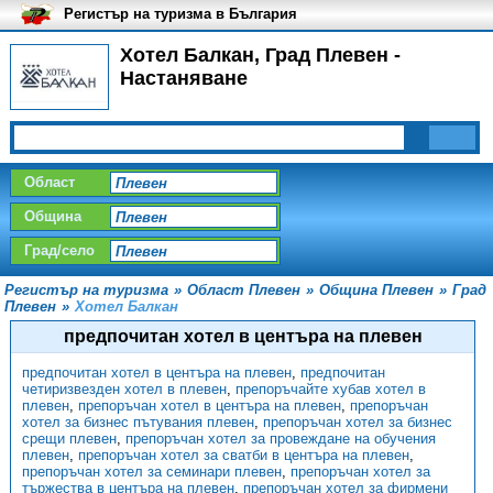
Регистър на туризма в България
Хотел Балкан, Град Плевен -
Настаняване
Област
Община
Град/село
Регистър на туризма
»
Област Плевен
»
Община Плевен
»
Град
Плевен
»
Хотел Балкан
предпочитан хотел в центъра на плевен
предпочитан хотел в центъра на плевен
,
предпочитан
четиризвезден хотел в плевен
,
препоръчайте хубав хотел в
плевен
,
препоръчан хотел в центъра на плевен
,
препоръчан
хотел за бизнес пътувания плевен
,
препоръчан хотел за бизнес
срещи плевен
,
препоръчан хотел за провеждане на обучения
плевен
,
препоръчан хотел за сватби в центъра на плевен
,
препоръчан хотел за семинари плевен
,
препоръчан хотел за
тържества в центъра на плевен
,
препоръчан хотел за фирмени