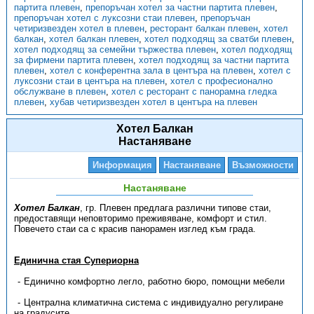
партита плевен
,
препоръчан хотел за частни партита плевен
,
препоръчан хотел с луксозни стаи плевен
,
препоръчан
четиризвезден хотел в плевен
,
ресторант балкан плевен
,
хотел
балкан
,
хотел балкан плевен
,
хотел подходящ за сватби плевен
,
хотел подходящ за семейни тържества плевен
,
хотел подходящ
за фирмени партита плевен
,
хотел подходящ за частни партита
плевен
,
хотел с конферентна зала в центъра на плевен
,
хотел с
луксозни стаи в центъра на плевен
,
хотел с професионално
обслужване в плевен
,
хотел с ресторант с панорамна гледка
плевен
,
хубав четиризвезден хотел в центъра на плевен
Хотел Балкан
Настаняване
Информация
Настаняване
Възможности
Настаняване
Хотел Балкан
, гр. Плевен предлага различни типове стаи,
предоставящи неповторимо преживяване, комфорт и стил.
Повечето стаи са с красив панорамен изглед към града.
Единична стая Супериорна
Единично комфортно легло, работно бюро, помощни мебели
Централна климатична система с индивидуално регулиране
на градусите