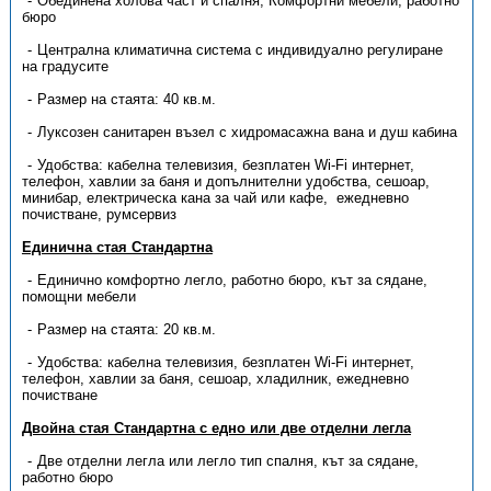
Обединена холова част и спалня, Комфортни мебели, работно
бюро
Централна климатична система с индивидуално регулиране
на градусите
Размер на стаята: 40 кв.м.
Луксозен санитарен възел с хидромасажна вана и душ кабина
Удобства: кабелна телевизия, безплатен Wi-Fi интернет,
телефон, хавлии за баня и допълнителни удобства, сешоар,
минибар, електрическа кана за чай или кафе, ежедневно
почистване, румсервиз
Единична стая Стандартна
Единично комфортно легло, работно бюро, кът за сядане,
помощни мебели
Размер на стаята: 20 кв.м.
Удобства: кабелна телевизия, безплатен Wi-Fi интернет,
телефон, хавлии за баня, сешоар, хладилник, ежедневно
почистване
Двойна стая Стандартна с едно или две отделни легла
Две отделни легла или легло тип спалня, кът за сядане,
работно бюро