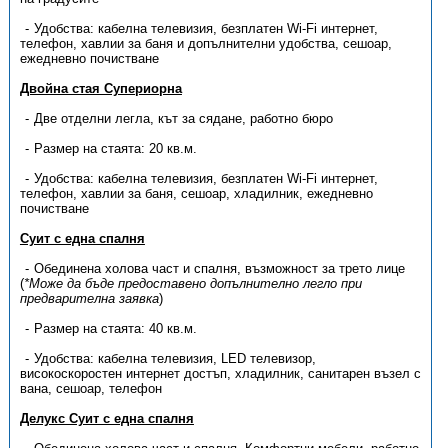
Удобства: кабелна телевизия, безплатен Wi-Fi интернет,
телефон, хавлии за баня и допълнителни удобства, сешоар,
ежедневно почистване
Двойна стая Супериорна
Две отделни легла, кът за сядане, работно бюро
Размер на стаята: 20 кв.м.
Удобства: кабелна телевизия, безплатен Wi-Fi интернет,
телефон, хавлии за баня, сешоар, хладилник, ежедневно
почистване
Суит с една спалня
Обединена холова част и спалня, възможност за трето лице
(
*Може да бъде предоставено допълнително легло при
предварителна заявка
)
Размер на стаята: 40 кв.м.
Удобства: кабелна телевизия, LED телевизор,
високоскоростен интернет достъп, хладилник, санитарен възел с
вана, сешоар, телефон
Делукс Суит с една спалня