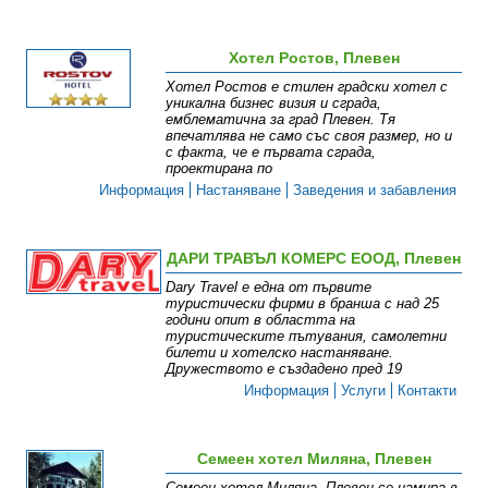
Хотел Ростов, Плевен
Хотел Ростов е стилен градски хотел с
уникална бизнес визия и сграда,
емблематична за град Плевен. Тя
впечатлява не само със своя размер, но и
с факта, че е първата сграда,
проектирана по
Информация
Настаняване
Заведения и забавления
ДАРИ ТРАВЪЛ КОМЕРС ЕООД, Плевен
Dary Travel е една от първите
туристически фирми в бранша с над 25
години опит в областта на
туристическите пътувания, самолетни
билети и хотелско настаняване.
Дружеството е създадено пред 19
Информация
Услуги
Контакти
Семеен хотел Миляна, Плевен
Семеен хотел Миляна, Плевен се намира в