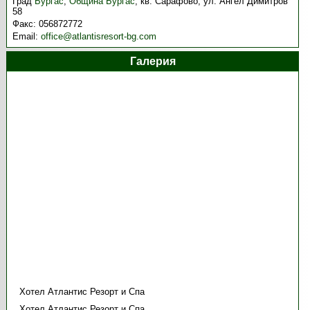
Град
Бургас
,
Община Бургас
,
кв. Сарафово, ул. Ангел Димитров
58
Факс:
056872772
Email:
office@atlantisresort-bg.com
Галерия
Хотел Атлантис Резорт и Спа
Хотел Атлантис Резорт и Спа