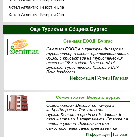
Хотел Атлантис Резорт и Спа
Хотел Атлантис Резорт и Спа
Още Туризъм в Община Бургас
Сенимат ЕООД, Бургас
Сенимат ЕООД е лицензиран български
туроператор и агент, притежаващ лиценз
05169, с присъствие на туристическия
пазар от 1996 година. Член на БАТА,
Бургаска Туристическа Камара и IATA.
Вече двадесет
Информация
Услуги
Галерия
Семеен хотел Велеви, Бургас
Семеен хотел „Велеви” се намира в
кв.Крайморие,на 7км южно от
Бургас.Хотелът предлага 10 двойни, 5
тройни стаи и 1 апартамент. Стаите са
чисти и уютни. Разполагат със
самостоятелен санитарен възел, ка
Информация
Галерия