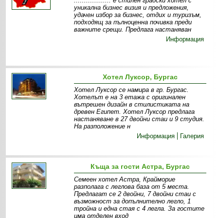
................... е стилен градски хотел с
уникална бизнес визия и предложения,
удачен избор за бизнес, отдих и туризъм,
подходящ за пълноценна почивка преди
важните срещи. Предлага настаняван
Информация
Хотел Луксор, Бургас
Хотел Луксор се намира в гр. Бургас.
Хотелът е на 3 етажа с оригинален
вътрешен дизайн в стилистиката на
древен Египет. Хотел Луксор предлага
настаняване в 27 двойни стаи и 9 студия.
На разположение н
Информация
Галерия
Къща за гости Астра, Бургас
Семеен хотел Астра, Крайморие
разполага с леглова база от 5 места.
Предлагат се 2 двойни, 7 двойни стаи с
възможност за допълнително легло, 1
тройна и една стая с 4 легла. За гостите
има отделен вход