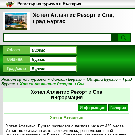
Регистър на туризма в България
Хотел Атлантис Резорт и Спа,
Град Бургас
Област
Община
Град/село
Регистър на туризма
»
Област Бургас
»
Община Бургас
»
Град
Бургас
»
Хотел Атлантис Резорт и Спа
Хотел Атлантис Резорт и Спа
Информация
Информация
Галерия
Хотел Атлантис
Хотел Атлантис, Бургас разполага с леглова база от 435 места.
Атлантис е изискан хотелски комплекс, разположен в най-