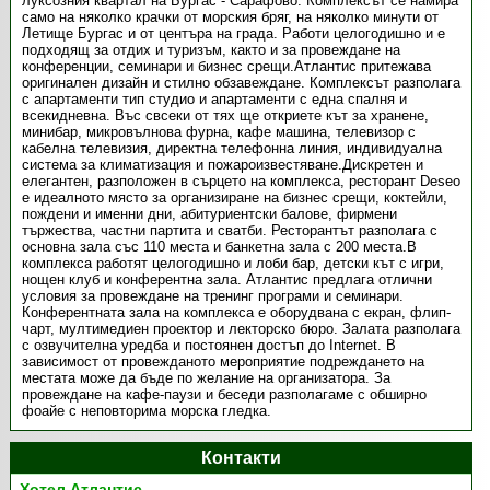
луксозния квартал на Бургас - Сарафово. Комплексът се намира
само на няколко крачки от морския бряг, на няколко минути от
Летище Бургас и от центъра на града. Работи целогодишно и е
подходящ за отдих и туризъм, както и за провеждане на
конференции, семинари и бизнес срещи.Атлантис притежава
оригинален дизайн и стилно обзавеждане. Комплексът разполага
с апартаменти тип студио и апартаменти с една спалня и
всекидневна. Въс свсеки от тях ще откриете кът за хранене,
минибар, микровълнова фурна, кафе машина, телевизор с
кабелна телевизия, директна телефонна линия, индивидуална
система за климатизация и пожароизвестяване.Дискретен и
елегантен, разположен в сърцето на комплекса, ресторант Deseo
е идеалното място за организиране на бизнес срещи, коктейли,
пождени и именни дни, абитуриентски балове, фирмени
тържества, частни партита и сватби. Ресторантът разполага с
основна зала със 110 места и банкетна зала с 200 места.В
комплекса работят целогодишно и лоби бар, детски кът с игри,
нощен клуб и конферентна зала. Атлантис предлага отлични
условия за провеждане на тренинг програми и семинари.
Конферентната зала на комплекса е оборудвана с екран, флип-
чарт, мултимедиен проектор и лекторско бюро. Залата разполага
с озвучителна уредба и постоянен достъп до Internet. В
зависимост от провежданото мероприятие подреждането на
местата може да бъде по желание на организатора. За
провеждане на кафе-паузи и беседи разполагаме с обширно
фоайе с неповторима морска гледка.
Контакти
Хотел Атлантис