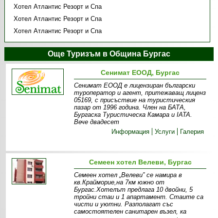
Хотел Атлантис Резорт и Спа
Хотел Атлантис Резорт и Спа
Хотел Атлантис Резорт и Спа
Още Туризъм в Община Бургас
Сенимат ЕООД, Бургас
Сенимат ЕООД е лицензиран български
туроператор и агент, притежаващ лиценз
05169, с присъствие на туристическия
пазар от 1996 година. Член на БАТА,
Бургаска Туристическа Камара и IATA.
Вече двадесет
Информация
Услуги
Галерия
Семеен хотел Велеви, Бургас
Семеен хотел „Велеви” се намира в
кв.Крайморие,на 7км южно от
Бургас.Хотелът предлага 10 двойни, 5
тройни стаи и 1 апартамент. Стаите са
чисти и уютни. Разполагат със
самостоятелен санитарен възел, ка