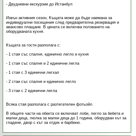
- Двудневни екскурзии до Истанбул
Извън активния сезон, Къщата може да бъде наемана за
индивидуални посещения след предварителна резервация и
авансово плащане. В цената се включва ползването на
оборудваната кухня.
Къщата за гости разполага с:
- 1 стая със спалня, единично легло и кухня
- 1 стая със спалня и 2 единични легла
- 1 стая с 3 единични легхал
- 2 стаи със спалня и единично легло
- 3 стаи с 2 единични легла
Всяка стая разполага с разтегателен фотьойл.
В общите части на обекта се включват лоби, легло за бебета и
малки деца, люлка за малки деца до 1 година, оборудван кът за
гладене, двор с кът за отдих и барбекю.