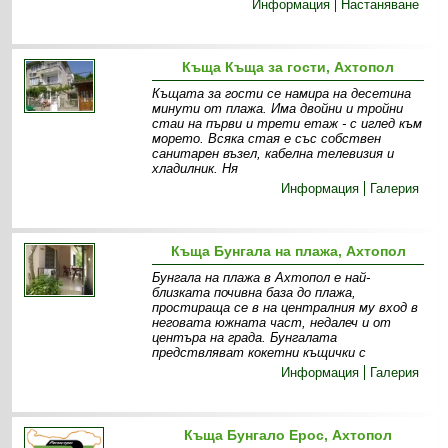
Информация
Настаняване
Къща Къща за гости, Ахтопол
Къщата за гости се намира на десетина
минути от плажа. Има двойни и тройни
стаи на първи и трети етаж - с иглед към
морето. Всяка стая е със собствен
санитарен възел, кабелна телевизия и
хладилник. Ня
Информация
Галерия
Къща Бунгала на плажа, Ахтопол
Бунгала на плажа в Ахтопол е най-
близката почивна база до плажа,
простираща се в на централния му вход в
неговата южната част, недалеч и от
центъра на града. Бунгалата
предствляват кокетни къщички с
Информация
Галерия
Къща Бунгало Ерос, Ахтопол