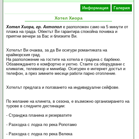
Информация
Галерия
Хотел Хиора
Хотел Хиора, гр. Ахтопол
е разположен само на 5 минути от
плажа на града. Обектът Ви гарантира спокойна почивка и
приятни вечери за Вас и близките Ви.
Хотелът Ви очаква, за да Ви осигури романтиката на
крайморския град.
На разположение на гостите на хотела е градина с барбекю.
Обзавеждането е комфортно и уютно. Стаите са оборудвани с
климатик, телевизор и минибар. Осигурен е интернет достъп и
телефон, а през зимните месеци работи парно отопление.
Хотелът предлага и ползването на индивидуални сейфове.
По желание на клинета, в сезона, е възможно организирането на
турове в следните дестинации:
- Странджа планина и резерватите
- Разходка с лодка по река Ропотамо
- Разходка с лодка по река Велека