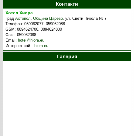
Контакти
Хотел Хиора
Град
Ахтопол
,
Община Царево
,
ул. Свети Никола № 7
Телефон:
059062077, 059062088
GSM:
0894624700, 0894624800
Факс:
059062088
Email:
hotel@hiora.eu
Интернет сайт:
hiora.eu
Галерия