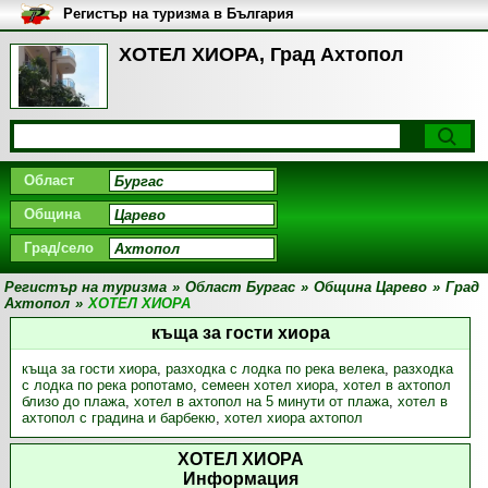
Регистър на туризма в България
ХОТЕЛ ХИОРА, Град Ахтопол
Област
Община
Град/село
Регистър на туризма
»
Област Бургас
»
Община Царево
»
Град
Ахтопол
»
ХОТЕЛ ХИОРА
къща за гости хиора
къща за гости хиора
,
разходка с лодка по река велека
,
разходка
с лодка по река ропотамо
,
семеен хотел хиора
,
хотел в ахтопол
близо до плажа
,
хотел в ахтопол на 5 минути от плажа
,
хотел в
ахтопол с градина и барбекю
,
хотел хиора ахтопол
ХОТЕЛ ХИОРА
Информация