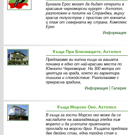
Бунгала Ерос могат да бъдат открити в
красивия черноморски курорт - Ахтопол,
разположен в полите на Странджа, върху
красив полуостров с пристан от южната
и плаж от северната му страна. Комплекс
Ерос
Информация
Къща При Близнаците, Ахтопол
Предлагаме ви китна къща за вашата
почивка в едно от най-красиви места по
Южното Черноморие. На 300 метра от
центъра на града, което ви гарантира
тишина и спокойствие. Разполагаме с
прекрасна градина,
Информация
Галерия
Къща Морско Око, Ахтопол
В къща за гости Морско око може да се
насладите на заваладяваща гледка към
морето и да усетите приятната
прохлада на морски бриз. Къщата предлага
две двойни стаи, една тройна стая и