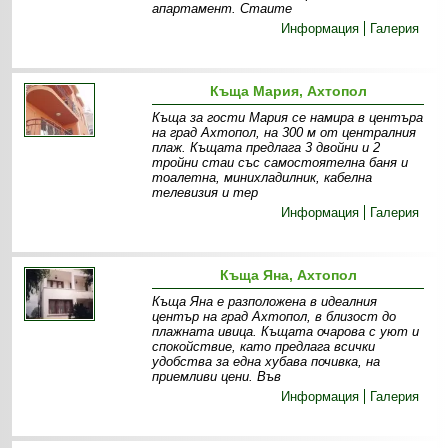
апартамент. Стаите
Информация
Галерия
Къща Мария, Ахтопол
Къща за гости Мария се намира в центъра
на град Ахтопол, на 300 м от централния
плаж. Къщата предлага 3 двойни и 2
тройни стаи със самостоятелна баня и
тоалетна, минихладилник, кабелна
телевизия и тер
Информация
Галерия
Къща Яна, Ахтопол
Къща Яна е разположена в идеалния
център на град Ахтопол, в близост до
плажната ивица. Къщата очарова с уют и
спокойствие, като предлага всички
удобства за една хубава почивка, на
приемливи цени. Във
Информация
Галерия