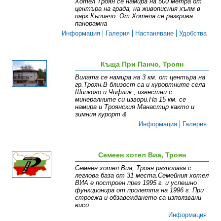
Хотел Троян се намира на 500 метра от
центъра на града, на живописния хълм в
парк Къпинчо. От Хотела се разкрива
панорамна
Информация
Галерия
Настаняване
Удобства
Къща При Панчо, Троян
Вилата се намира на 3 км. от центъра на
гр.Троян.В близост са и курортните села
Шипково и Чифлик , известни с
минералните си извори.На 15 км. се
намира и Троянския Манастир както и
зимния курорт &
Информация
Галерия
Семеен хотел Виа, Троян
Семеен хотел Виа, Троян разполага с
леглова база от 31 места.Семейния хотел
ВИА е построен през 1995 г. и успешно
функционира от пролетта на 1996 г. При
строежа и обзавеждането са използвани
висо
Информация