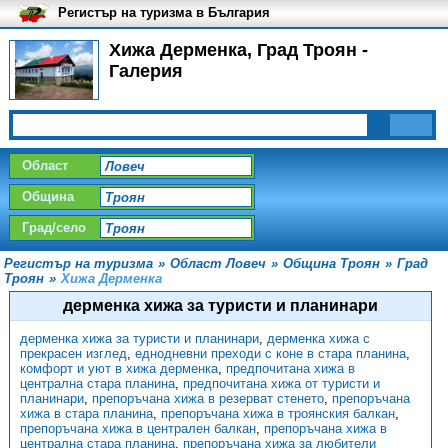
Регистър на туризма в България
Хижа Дерменка, Град Троян -
Галерия
Област
Община
Град/село
Регистър на туризма
»
Област Ловеч
»
Община Троян
»
Град
Троян
»
Хижа Дерменка
дерменка хижа за туристи и планинари
дерменка хижа за туристи и планинари
,
дерменка хижа с
прекрасен изглед
,
еднодневни преходи с коне в стара планина
,
комфорт и уют в хижа дерменка
,
предпочитана хижа в
централна стара планина
,
предпочитана хижа от туристи и
планинари
,
препоръчана хижа в резерват стенето
,
препоръчана
хижа в стара планина
,
препоръчана хижа в троянския балкан
,
препоръчана хижа в централен балкан
,
препоръчана хижа в
централна стара планина
,
препоръчана хижа за любители