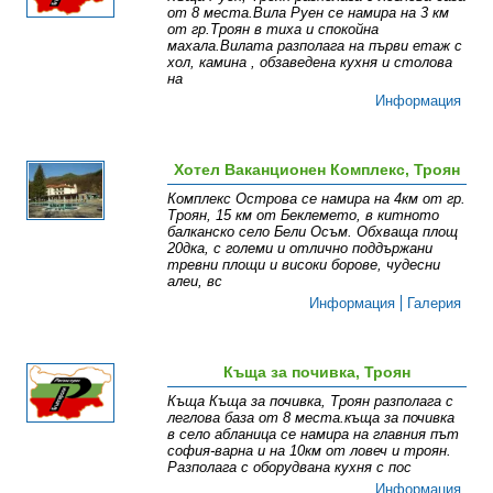
от 8 места.Вила Руен се намира на 3 км
от гр.Троян в тиха и спокойна
махала.Вилата разполага на първи етаж с
хол, камина , обзаведена кухня и столова
на
Информация
Хотел Ваканционен Комплекс, Троян
Комплекс Острова се намира на 4км от гр.
Троян, 15 км от Беклемето, в китното
балканско село Бели Осъм. Обхваща площ
20дка, с големи и отлично поддържани
тревни площи и високи борове, чудесни
алеи, вс
Информация
Галерия
Къща за почивка, Троян
Къща Къща за почивка, Троян разполага с
леглова база от 8 места.къща за почивка
в село абланица се намира на главния път
софия-варна и на 10км от ловеч и троян.
Разполага с оборудвана кухня с пос
Информация