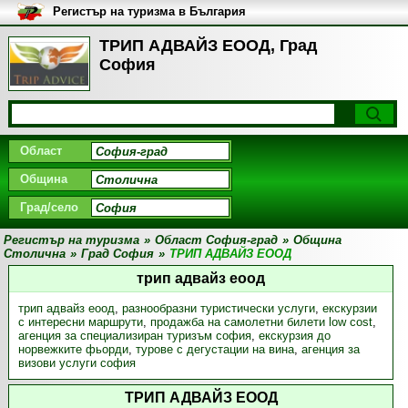
Регистър на туризма в България
ТРИП АДВАЙЗ ЕООД, Град
София
Област
Община
Град/село
Регистър на туризма
»
Област София-град
»
Община
Столична
»
Град София
»
ТРИП АДВАЙЗ ЕООД
трип адвайз еоод
трип адвайз еоод
,
разнообразни туристически услуги
,
екскурзии
с интересни маршрути
,
продажба на самолетни билети low cost
,
агенция за специализиран туризъм софия
,
екскурзия до
норвежките фьорди
,
турове с дегустации на вина
,
агенция за
визови услуги софия
ТРИП АДВАЙЗ ЕООД