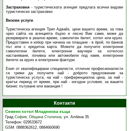
Застраховки
- туристическата агенция предлага всички видове
туристически застраховки.
Визови услуги
.
Туристическа агенция Трип Адвайз, цени вашето време, за това
чрез сайта на агенцията бързо и лесно Вие сами, може да
резервирате в реално време, самолетен билет, хотел или круиз.
Предоставен е избор при начина на плащане - в брой, по банков
път или с кредитна карта. Можете да получите електронни
самолетени билети, електронни ваучери за хотелско
настаняване, почивка или автомобили под наем, електронни
билети за круиз и електронни фактури.
Екип от квалифицирани специалисти, отлични професионалисти
се грижи да получите най - доброто предложение за
туристическа услуга, на най - преференциална цена, за най -
кратък период от време, при най - изгодни условия, за вашето
бизнес пътуване или ваканция !
Контакти
Семеен хотел Младенова къща
Град
София
,
Община Столична
,
ул. Албена 35
Телефон:
029533672
GSM:
0888362612, 0884660690