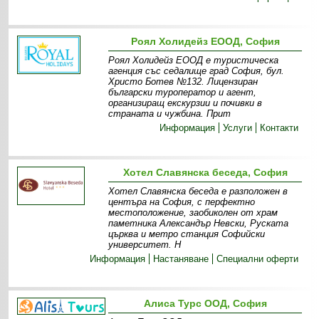
Роял Холидейз ЕООД, София
Роял Холидейз ЕООД е туристическа
агенция със седалище град София, бул.
Христо Ботев №132. Лицензиран
български туроператор и агент,
организиращ екскурзии и почивки в
страната и чужбина. Прит
Информация
Услуги
Контакти
Хотел Славянска беседа, София
Хотел Славянска беседа е разположен в
центъра на София, с перфектно
местоположение, заобиколен от храм
паметника Александър Невски, Руската
църква и метро станция Софийски
университет. Н
Информация
Настаняване
Специални оферти
Алиса Турс ООД, София