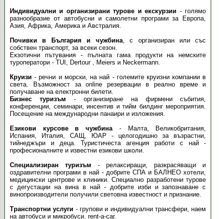
Индивидуални и организирани турове и екскурзии
- голямо
разнообразие от автобусни и самолетни програми за Европа,
Азия, Африка, Америка и Австралия.
Почивки в България и чужбина
, с организиран или със
собствен транспорт, за всеки сезон.
Екзотични пътувания - пълната гама продукти на немските
туроператори - TUI, Dertour , Meiers и Neckermann.
Круизи
- речни и морски, на най - големите круизни компании в
света. Възможност за online резервации в реално време и
получаване на електронни билети.
Бизнес туризъм
- организиране на фирмени събития,
конференции, семинари, инсентив и тийм билдинг мероприятия.
Посещение на международни панаири и изложения.
Езикови курсове в чужбина
- Малта, Великобритания,
Испания, Италия, САЩ, ЮАР - целогодишно за възрастни,
тийнеджъри и деца. Туристичеста агенция работи с най -
професионалните и известни езикови школи.
Специализиран туризъм
- релаксиращи, разкрасяващи и
оздравителни програми в най - добрите СПА и БАЛНЕО хотели,
медицински центрове и клиники. Специално разработени турове
с дегустации на вина в най - добрите изби и запознаване с
винопроизводители получили световна известност и признание.
Транспортни услуги
- групови и индивидуални трансфери, наем
на автобуси и микробуси, rent-a-car.