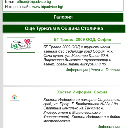
Email:
office@tripadvice.bg
Интернет сайт:
www.tripadvice.bg/
Галерия
Още Туризъм в Община Столична
БГ Травел 2009 ООД, София
БГ Травел 2009 ООД е туристическа
агенция със седалище град София, ж.к.
Овча купел, ул. Маестро Кънев 60 А.
Лицензиран български туроператор и
агент, организиращ екскурзии и по
Информация
Услуги
Галерия
Хостел Информа, София
Хостел Информа се намира в Студентски
град, ул. Проф. Г. Брадистилов №22а ( до
Спортния комплекс на Технически
Университет и Минно-геоложки
Университет). Хостел Информа е с добро
местоположен
Информация