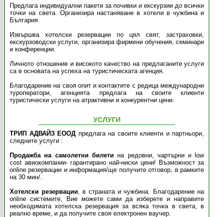
Предлага индивидуални пакети за почивки и екскурзии до всички
точки на света. Организира настаняване в хотели в чужбина и
България.
Извършва хотелски резервации по цял свят, застраховки,
екскурзоводски услуги, организира фирмени обучения, семинари
и конференции.
Личното отношение и високото качество на предлаганите услуги
са в основата на успеха на туристическата агенция.
Благодарение на своя опит и контактите с редица международни
туроператори, агенцията предлага на своите клиенти
туристически услуги на атрактивни и конкурентни цени.
УСЛУГИ
ТРИП АДВАЙЗ ЕООД
предлага на своите клиенти и партньори,
следните услуги :
Продажба на самолетни билети
на редовни, чартърни и low
cost авиокомпании- гарантирано най-ниски цени! Възможност за
online резервации и информация/ще получите отговор, в рамките
на 30 мин/.
Хотелски резервации
, в страната и чужбина. Благодарение на
online системите, Вие можете сами да изберете и направите
необходимата хотелска резервация за всяка точка в света, в
реално време, и да получите своя електронен ваучер.