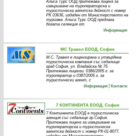
Алиса Турс ООД притежава лиценз за
извършване на туроператорска и
туристическа агентска дейност с номер
РК 03636, издаден от Министерството на
туризма. Алиса Турс ООД предлага
богата селекция от
Информация
МС Травел ЕООД, София
М.С. Травел е лицензирана и утвърдена
туристическа компания със седалище
град София, ул. Владайска № 75.
Притежава лицензи: 0386/2005 г. за
туроператор и 0387/2005 г. за
туристически агент, с
Информация
Контакти
7 КОНТИНЕНТА ЕООД, София
7 Континента ЕООД е туристическа
агенция със седалище гр.София.
Притежава лиценз за извършване на
туроператорска и туристическа
агентска дейност с номер РК-01-8077,
издаден от Министерството