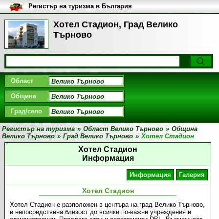
Регистър на туризма в България
Хотел Стадион, Град Велико
Търново
Област
Община
Град/село
Регистър на туризма
»
Област Велико Търново
»
Община
Велико Търново
»
Град Велико Търново
»
Хотел Стадион
Хотел Стадион
Информация
Информация
Галерия
Хотел Стадион
Хотел Стадион е разположен в центъра на град Велико Търново,
в непосредствена близост до всички по-важни учреждения и