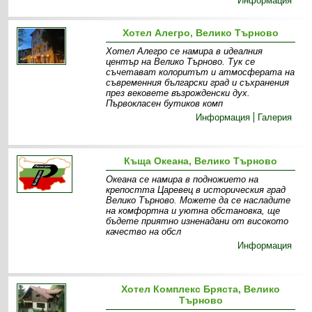
Информация
Хотел Алегро, Велико Търново
Хотел Алегро се намира в идеалния
център на Велико Търново. Тук се
съчетават колоритът и атмосферата на
съвременния български град и съхранения
през вековете възрожденски дух.
Първокласен бутиков комп
Информация
Галерия
Къща Океана, Велико Търново
Океана се намира в подножието на
крепостта Царевец в историческия град
Велико Търново. Можете да се насладите
на комфортна и уютна обстановка, ще
бъдете приятно изненадани от високото
качество на обсл
Информация
Хотел Комплекс Бряста, Велико
Търново