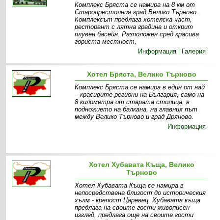
Комплекс Бряста се намира на 8 км от
Старопрестолния град Велико Търново.
Комплексът предлага хотелска част,
ресторант с лятна градина и открит
плувен басейн. Разположен сред красива
гориста местност,
Информация
Галерия
Хотел Бряста, Велико Търново
Комплекс Бряста се намира в един от най
– красивите региони на България, само на
8 километра от старата столица, в
подножието на балкана, на главния път
между Велико Търново и град Дряново.
Информация
Хотел Хубавата Къща, Велико
Търново
Хотел Хубавата Къща се намира в
непосредствена близост до историческия
хълм - крепост Царевец. Хубавата къща
предлага на своите гости живописен
изглед, предлага още на своите гости