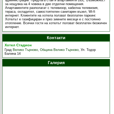
администрации. Предлага стаи и апартаменти DBL. Възможност
за нощувка на 4 човека в две отделни помещения.
Апартаментите разполагат с телевизор, кабелна телевизия,
тераса, охладител, самостоятелен санитарен възел, Wi-fi
интернет. Клиентите на хотела ползват безплатен паркинг.
Хотелът е газифициран и през зимните месеци е с постоянно
отопление. Всички гости на хотелът ползват безплатен безжичен
интернет.
Контакти
Хотел Стадион
Град
Велико Търново
,
Община Велико Търново
,
Ул. Тодор
Балина 14
Галерия