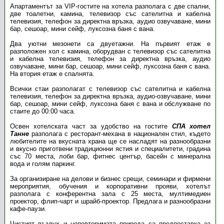
Апартаментът за VIP-гостите на хотела разполага с две спални,
две тоалетни, камина, телевизор със сателитна и кабелна
телевизия, телефон за директна връзка, аудио озвучаване, мини
бар, сешоар, мини сейф, луксозна баня с вана.
Два уютни мезонети са двуетажни. На първият етаж е
разположен хол с камина, оборудван с телевизор със сателитна
и кабелна телевизия, телефон за директна връзка, аудио
озвучаване, мини бар, сешоар, мини сейф, луксозна баня с вана.
На втория етаж е спалнята.
Всички стаи разполагат с телевизор със сателитна и кабелна
телевизия, телефон за директна връзка, аудио-озвучаване, мини
бар, сешоар, мини сейф, луксозна баня с вана и обслужване по
стаите до 00:00 часа.
Освен хотелската част за удобство на гостите
СПА хотел
Танне
разполага с ресторант-механа в национален стил, където
любителите на вкусната храна ще се насладят на разнообразни
и вкусно приготвени традиционни ястия и специалитети, градина
със 70 места, лоби бар, фитнес център, басейн с минерална
вода и голям паркинг.
За организиране на делови и бизнес срещи, семинари и фирмени
мероприятия, обучения и корпоративни прояви, хотелът
разполага с конферентна зала с 25 места, мултимедиен
проектор, флип-чарт и шрайб-проектор. Предлага и разнообразни
кафе-паузи.
Чистият въздух и неповторимата природа са предпоставка за