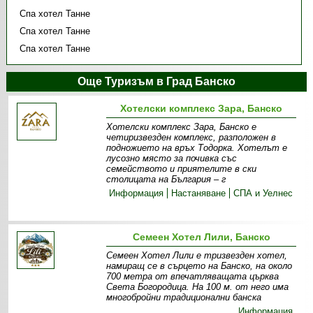
Спа хотел Танне
Спа хотел Танне
Спа хотел Танне
Още Туризъм в Град Банско
Хотелски комплекс Зара, Банско
Хотелски комплекс Зара, Банско е
четиризвезден комплекс, разположен в
подножието на връх Тодорка. Хотелът е
лусозно място за почивка със
семейството и приятелите в ски
столицата на България – г
Информация
Настаняване
СПА и Уелнес
Семеен Хотел Лили, Банско
Семеен Хотел Лили е тризвезден хотел,
намиращ се в сърцето на Банско, на около
700 метра от впечатляващата църква
Света Богородица. На 100 м. от него има
многобройни традиционални банска
Информация