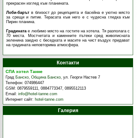
прекрасен изглед към планината.
Лоби-барът
в близост до рецепцията и басейна е уютно място
за срещи и питие. Терасата към него е с чудесна гледка към
Пирин планина.
Градината
е любимо място на гостите на хотела. Тя разполага с
70 места. Мостчетата и каменните пътеки сред живописната
зеленина заедно с беседката и масите на чист въздух придават
на градината неповторима атмосфера.
Контакти
СПА хотел Танне
Град
Банско
,
Община Банско
,
ул. Георги Настев 7
Телефон:
074986447
GSM:
0879559111, 0884773347, 0895512113
Email:
info@hotel-tanne.com
Интернет сайт:
hotel-tanne.com
Галерия