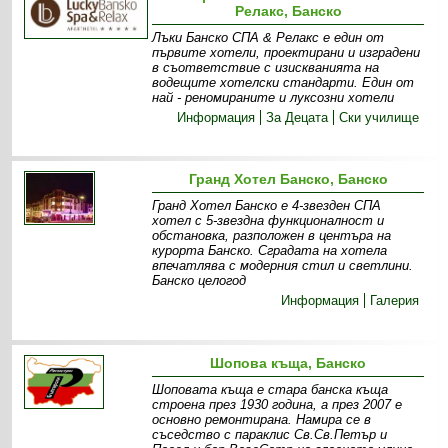
Релакс, Банско
Лъки Банско СПА & Релакс е един от
първите хотели, проектирани и изградени
в съответствие с изискванията на
водещите хотелски стандарти. Един от
най - реномираните и луксозни хотели
Информация
За Децата
Ски училище
Гранд Хотел Банско, Банско
Гранд Хотел Банско е 4-звезден СПА
хотел с 5-звездна функционалност и
обстановка, разположен в центъра на
курорта Банско. Сградата на хотела
впечатлява с модерния стил и светлини.
Банско целогод
Информация
Галерия
Шопова къща, Банско
Шоповата къща е стара банска къща
строена през 1930 година, a през 2007 e
основно ремонтирана. Намира се в
съседство с параклис Св.Св.Петър и