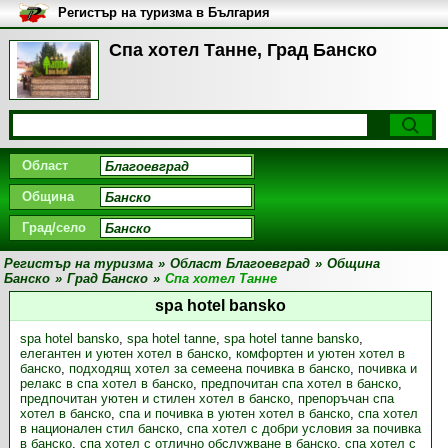
Регистър на туризма в България
Спа хотел Танне, Град Банско
Област
Община
Град/село
Регистър на туризма
»
Област Благоевград
»
Община
Банско
»
Град Банско
»
Спа хотел Танне
spa hotel bansko
spa hotel bansko
,
spa hotel tanne
,
spa hotel tanne bansko
,
елегантен и уютен хотел в банско
,
комфортен и уютен хотел в
банско
,
подходящ хотел за семеена почивка в банско
,
почивка и
релакс в спа хотел в банско
,
предпочитан спа хотел в банско
,
предпочитан уютен и стилен хотел в банско
,
препоръчан спа
хотел в банско
,
спа и почивка в уютен хотел в банско
,
спа хотел
в национален стил банско
,
спа хотел с добри условия за почивка
в банско
,
спа хотел с отлично обслужване в банско
,
спа хотел с