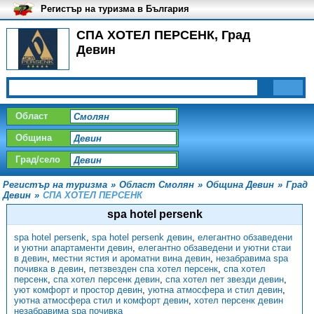
Регистър на туризма в България
СПА ХОТЕЛ ПЕРСЕНК, Град
Девин
Област
Община
Град/село
Регистър на туризма
»
Област Смолян
»
Община Девин
»
Град
Девин
»
СПА ХОТЕЛ ПЕРСЕНК
spa hotel persenk
spa hotel persenk
,
spa hotel persenk девин
,
елегантно обзаведени
и уютни апартаменти девин
,
елегантно обзаведени и уютни стаи
в девин
,
местни ястия и ароматни вина девин
,
незабравима spa
почивка в девин
,
петзвезден спа хотел персенк
,
спа хотел
персенк
,
спа хотел персенк девин
,
спа хотел пет звезди девин
,
уют комфорт и простор девин
,
уютна атмосфера и стил девин
,
уютна атмосфера стил и комфорт девин
,
хотел персенк девин
незабравима spa почивка