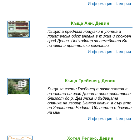
Информация
Галерия
Къща Ани, Девин
Къщата предлага нощувки в уютна и
приятелска обстановка в тихия и спокоен
град Девин. Подходяща за семейната Ви
почивка и приятелски компании.
Информация
Галерия
Къща Гребенец, Девин
Къща за гости Гребенец е разположена в
началото на град Девин в непосредствена
близост до р. Девинска и бъдещата
опашка на язовир Цанков камък, в сърцето
на Западните Родопи. Областта е богата
на мин
Информация
Галерия
Хотел Релакс, Девин