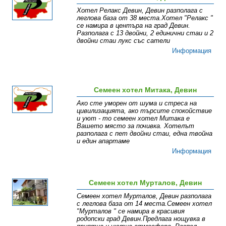
Хотел Релакс Девин, Девин разполага с
леглова база от 38 места.Хотел "Релакс "
се намира в центъра на град Девин.
Разполага с 13 двойни, 2 единични стаи и 2
двойни стаи лукс със сатели
Информация
Семеен хотел Митака, Девин
Ако сте уморен от шума и стреса на
цивилизацията, ако търсите спокойствие
и уют - то семеен хотел Митака е
Вашето място за почивка. Хотелът
разполага с пет двойни стаи, една твойна
и един апартаме
Информация
Семеен хотел Мурталов, Девин
Семеен хотел Мурталов, Девин разполага
с леглова база от 14 места.Семеен хотел
"Мурталов " се намира в красивия
родопски град Девин.Предлага нощувка в