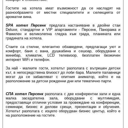
Гостите на хотела имат възможност да се насладят на
разнообразието от местни специалитети и селекцията от
ароматни вина.
SPA хотел Персенк
предлага настаняване в двойни стаи
Deluxe, стандартни и VIP апартаменти - Персенк, Панорама и
Фамилен и великолепна гледка към града, планината или
градината на хотела.
Стаите са стилни, елегантно обзаведени, предлагащи уют и
комфорт, баня с вана, душкабина и сешоар, оборудвани с
минибар, климатик, LCD телевизор, безплатен безжичен
интернет WiFi и телефон.
За най - малките гости, хотелът разполага с вътрешен детски
кът, в непосредствена близост до лоби бара. Малките палавници
могат да се забавляват с опитния аниматор, който е на
разположение за детски рожденни дни или тематично парти.
СПА хотел Персенк
разполага с две конферентни зали и една
малка заседателна зала, оборудвани с мултимедия,
предоставящи отлични условия за провеждане на конференции,
семинари, бизнес и делови срещи, презентации и обучения.
Хотелът разполага с изцяло оборудван бизнес център, който е
на разположение на гостите.