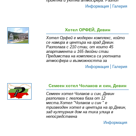
приятна и уютна атмосфера. Разпол
Информация
Галерия
Хотел ОРФЕЙ, Девин
Хотел Орфей е модерен комплекс, който
се намира в центъра на град Девин.
Разполага с 210 стаи, от които 45
апартамента и 165 двойни стаи.
Предимства на комплекса са уютната
атмосфера и възможността за
Информация
Галерия
Семеен хотел Чолаков и син, Девин
Семеен хотел Чолаков и син, Девин
разполага с леглова база от 12
места.Хотел "Чолаков и син " е
тризвезден хотел в центъра на гр.Девин,
зад културния дом на тиха улица в
непосредствена
Информация