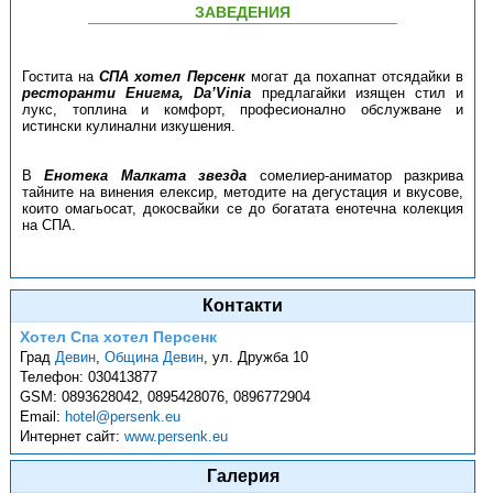
ЗАВЕДЕНИЯ
Гостита на
СПА хотел Персенк
могат да похапнат отсядайки в
ресторанти Енигма, Da’Vinia
предлагайки изящен стил и
лукс, топлина и комфорт, професионално обслужване и
истински кулинални изкушения.
В
Енотека Малката звезда
сомелиер-аниматор разкрива
тайните на винения елексир, методите на дегустация и вкусове,
които омагьосат, докосвайки се до богатата енотечна колекция
на СПА.
Контакти
Хотел Спа хотел Персенк
Град
Девин
,
Община Девин
,
ул. Дружба 10
Телефон:
030413877
GSM:
0893628042, 0895428076, 0896772904
Email:
hotel@persenk.eu
Интернет сайт:
www.persenk.eu
Галерия