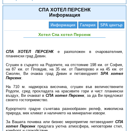
СПА ХОТЕЛ ПЕРСЕНК
Информация
Информация
Галерия
SPA център
Хотел Спа хотел Персенк
СПА ХОТЕЛ ПЕРСЕНК
е разположен в очарователния,
планински град Девин.
Сгушен в сърцето на Родопите, на отстояние 198 км. от София,
на 87 км. от Пловдив, на 35 км. от Пампорово и на 45 км. от
Смолян, Ви очаква град Девин и петзвездният
SPA хотел
Персенк
.
На 710 м. надморска височина, сгушен във величествените
Родопи, сред прохладата на красивите гори и чист планински
въздух, Ви очакват в
СПА хотел Персенк
, за да Ви предложат
своето гостоприемство.
Курортното градче съчетава разнообразен релеф, живописна
природа, мек климат и наличието на минерални извори.
За Вашата почивка или бизнес мероприятие петзвездният
СПА
хотел Персенк
предлага уютна атмосфера, неповторим стил,
комфорт и спокойствие.