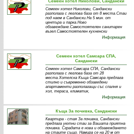
Семеен хотел Николови, Сандански
Семеен хотел Николови, Сандански
разполага с леглова база от 8 места.Стаи
под наем в Сандански.На 5 мин. от
центъра и парка.Ново
обзавеждане.Самостоятелен санитарен
възел.Самостоятелен кухненски
Информация
Семеен хотел Самсара СПА,
Сандански
Семеен хотел Самсара СПА, Сандански
разполага с леглова база от 28
места.Хотелска Къща Самсара предлага
стилно и съвременно обзаведени
апартаменти разполагащи със спалня и
хол, тераса, климатик,
Информация
Къща За почивка, Сандански
Квартира - стая За почивка, Сандански
предлага уютни стаи за Вашата приятна
почивка. Сградата е нова и обзавеждането
на стаите също. Намира се на 20 м от