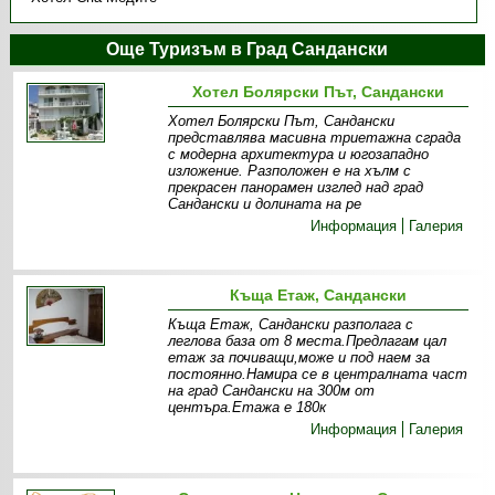
Още Туризъм в Град Сандански
Хотел Болярски Път, Сандански
Хотел Болярски Път, Сандански
представлява масивна триетажна сграда
с модерна архитектура и югозападно
изложение. Разположен е на хълм с
прекрасен панорамен изглед над град
Сандански и долината на ре
Информация
Галерия
Къща Етаж, Сандански
Къща Етаж, Сандански разполага с
леглова база от 8 места.Предлагам цал
етаж за почиващи,може и под наем за
постоянно.Намира се в централната част
на град Сандански на 300м от
центъра.Етажа е 180к
Информация
Галерия