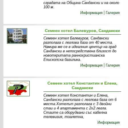
сградата на Община Сандански и на около
100 м.
Информация
Галерия
Семеен хотел Балевуров, Сандански
Семеен хотел Балевуров, Сандански
разполага с леглова база от 40 места.
Намира ме се в идеалния център на град
Сандански в непосредствена близост до
новоткритата раннохристианска
Епископска базилика.
Информация
Галерия
Семеен хотел Константин и Елена,
Сандански
Семеен хотел Константин и Елена,
Сандански разполага с леглова база от 6
места.Хотелът разполага с 3 двойни
стаи и 4 апартамента с 2х2 легла.
Стаите са оборудвани със кабелна
телевизия, тоалетна,
Информация