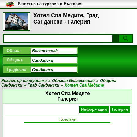
Регистър на туризма в България
Хотел Спа Медите, Град
Сандански - Галерия
Област
Община
Град/село
Регистър на туризма
»
Област Благоевград
»
Община
Сандански
»
Град Сандански
»
Хотел Спа Медите
Хотел Спа Медите
Галерия
Информация
Галерия
Галерия