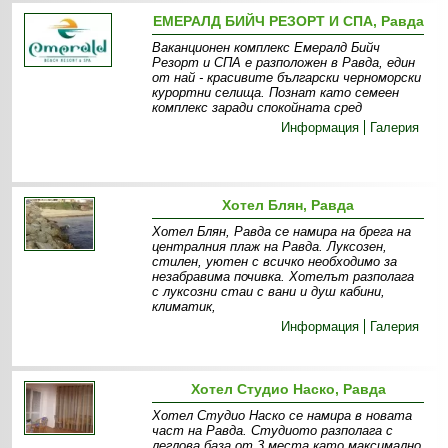
ЕМЕРАЛД БИЙЧ РЕЗОРТ И СПА, Равда
Ваканционен комплекс Емералд Бийч
Резорт и СПА е разположен в Равда, един
от най - красивите български черноморски
курортни селища. Познат като семеен
комплекс заради спокойната сред
Информация
Галерия
Хотел Блян, Равда
Хотел Блян, Равда се намира на брега на
централния плаж на Равда. Луксозен,
стилен, уютен с всичко необходимо за
незабравима почивка. Хотелът разполага
с луксозни стаи с вани и душ кабини,
климатик,
Информация
Галерия
Хотел Студио Наско, Равда
Хотел Студио Наско се намира в новата
част на Равда. Студиото разполага с
леглова база от 3 места като максимално