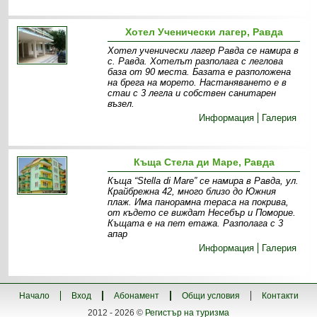
Хотел Ученически лагер, Равда
Хотел ученически лагер Равда се намира в
с. Равда. Хотелът разполага с леглова
база от 90 места. Базата е разположена
на брега на морето. Настаняването е в
стаи с 3 легла и собствен санитарен
възел.
Информация
Галерия
Къща Стела ди Маре, Равда
Къща “Stella di Mare” се намира в Равда, ул.
Крайбрежна 42, много близо до Южния
плаж. Има панорамна тераса на покрива,
от където се виждат Несебър и Поморие.
Къщата е на пет етажа. Разполага с 3
апар
Информация
Галерия
Начало
Вход
Абонамент
Общи условия
Контакти
2012 - 2026 ©
Регистър на туризма