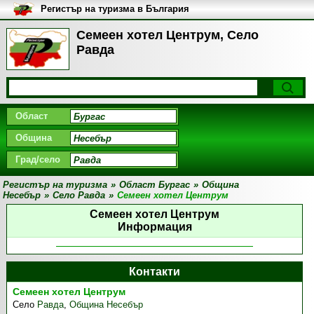
Регистър на туризма в България
Семеен хотел Центрум, Село
Равда
Област
Община
Град/село
Регистър на туризма
»
Област Бургас
»
Община
Несебър
»
Село Равда
»
Семеен хотел Центрум
Семеен хотел Центрум
Информация
Контакти
Семеен хотел Центрум
Село
Равда
,
Община Несебър