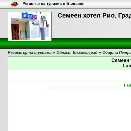
Регистър на туризма в България
Семеен хотел Рио, Гра
Регистър на туризма
»
Област Благоевград
»
Община Петр
Семеен 
Га
Га