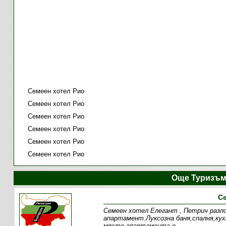
Семеен хотел Рио
Семеен хотел Рио
Семеен хотел Рио
Семеен хотел Рио
Семеен хотел Рио
Семеен хотел Рио
Още Туризъм
Се
Семеен хотел Елегант , Петрич разпо
апартамент.Луксозна баня,спалня,кух
място,апартамента о