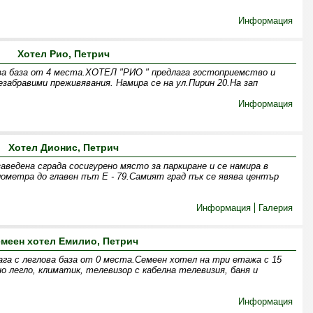
Информация
Хотел Рио, Петрич
ва база от 4 места.ХОТЕЛ "РИО " предлага гостоприемство и
забравими преживявания. Намира се на ул.Пирин 20.На зап
Информация
Хотел Дионис, Петрич
ведена сграда сосигурено място за паркиране и се намира в
лометра до главен път Е - 79.Самият град пък се явява център
Информация
Галерия
меен хотел Емилио, Петрич
га с леглова база от 0 места.Семеен хотел на три етажа с 15
 легло, климатик, телевизор с кабелна телевизия, баня и
Информация