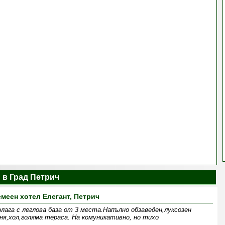
 в Град Петрич
меен хотел Елегант, Петрич
лага с леглова база от 3 места.Напълно обзаведен,луксозен
ня,хол,голяма тераса. На комуникативно, но тихо