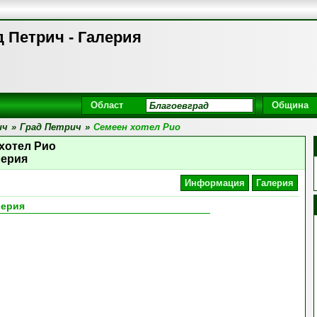
д Петрич - Галерия
Област
Община
ич
»
Град Петрич
»
Семеен хотел Рио
хотел Рио
лерия
Информация
Галерия
лерия