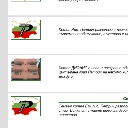
Хотел Рио, Петрич разполага с легло
съвременно обслужване, съчетани с не
Хотел ДИОНИС е нова и прекрасно обза
центърана град Петрич на няколко ки
между г
Се
Семеен хотел Емилио, Петрич разпола
стаи. Всяка от стаите включва двойно
тоалетна