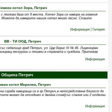
Семеен хотел Зора, Петрич
с леглова база от 9 места. Хотел Зора се намира на главния
я. Можете да намерите нашия хотел много лесно. Стаите
Информация
Галерия
ВВ - ТИ ООД, Петрич
ъс седалище град Петрич, ул. Цар Борис ІІІ № 46. Лицензиран
низиращ екскурзии и почивки в страната и чужбина. Притежав
Информация
 Община Петрич
меен хотел Мерилин, Петрич
а сграда намираща се в гр.Петрич,в непосредствена близост до
стите могат да отседнат в двойна стая(със спалня или 2 отделни
Информация