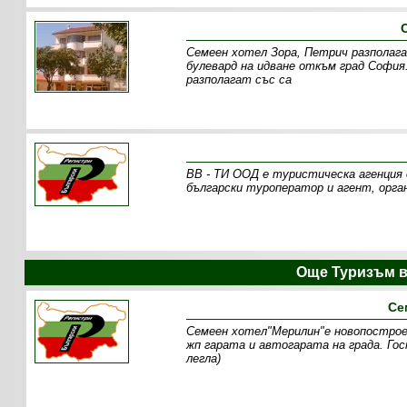
Семеен хотел Зора, Петрич разполага 
булевард на идване откъм град Софи
разполагат със са
ВВ - ТИ ООД е туристическа агенция с
български туроператор и агент, орга
Още Туризъм в
Се
Семеен хотел"Мерилин"е новопостроен
жп гарата и автогарата на града. Го
легла)