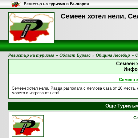
Регистър на туризма в България
Семеен хотел нели, Се
Регистър на туризма
»
Област Бургас
»
Община Несебър
»
С
Семеен 
Инфо
Семеен 
Семеен хотел нели, Равда разполага с леглова база от 16 места. 
морето и изгрева от него!
Още Туризъм
С