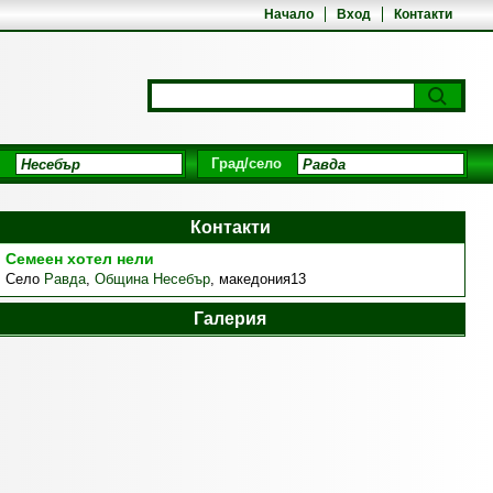
Начало
Вход
Контакти
Град/село
Контакти
Семеен хотел нели
Село
Равда
,
Община Несебър
,
македония13
Галерия