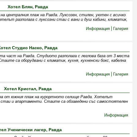
Хотел Блян, Равда
 на централния плаж на Равда. Луксозен, стилен, уютен с всичко
отелът разполага с луксозни стаи с вани и душ кабини, климатик,
Информация
Галерия
Хотел Студио Наско, Равда
та част на Равда. Студиото разполага с леглова база от 3 места
таите са оборудвани с климатик, кухня, кухненски бокс, кабелна
Информация
Галерия
Хотел Кристал, Равда
ра от южния плаж на курортното селище Равда. Хотелът
ни стаи и апартаменти. Стаите са обзаведени със самостоятелен
Информация
тел Ученически лагер, Равда