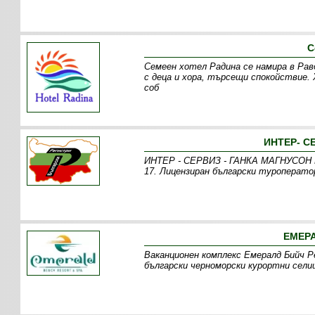
С
Семеен хотел Радина се намира в Равд
с деца и хора, търсещи спокойствие.
соб
ИНТЕР- С
ИНТЕР - СЕРВИЗ - ГАНКА МАГНУСОН ЕТ
17. Лицензиран български туроператор
ЕМЕРА
Ваканционен комплекс Емералд Бийч Ре
български черноморски курортни сели