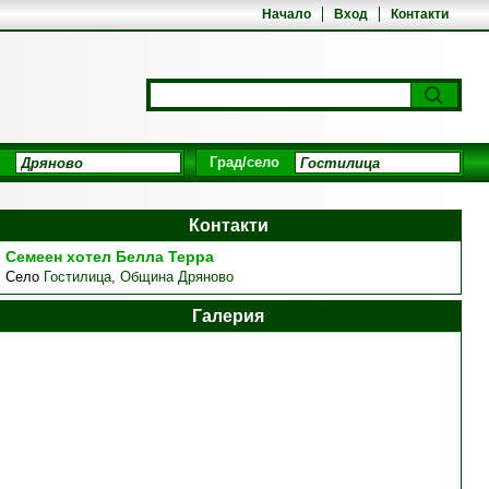
Начало
Вход
Контакти
Град/село
Контакти
Семеен хотел Белла Терра
Село
Гостилица
,
Община Дряново
Галерия