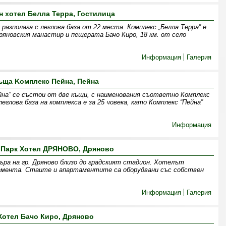
н хотел Белла Терра, Гостилица
разполага с леглова база от 22 места. Комплекс „Белла Терра” е
Дряновския манастир и пещерата Бачо Киро, 18 км. от село
Информация
Галерия
ъща Kомплекс Пейна, Пейна
йна” се състои от две къщи, с наименования съответно Комплекс
еглова база на комплекса е за 25 човека, като Комплекс “Пейна”
Информация
 Парк Хотел ДРЯНОВО, Дряново
ъра на гр. Дряново близо до градският стадион. Хотелът
ртамента. Стаите и апартаментите са оборудвани със собствен
Информация
Галерия
Хотел Бачо Киро, Дряново