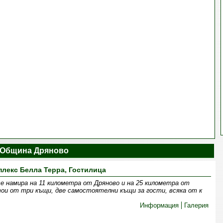
 Община Дряново
лекс Белла Терра, Гостилица
се намира на 11 километра от Дряново и на 25 километра от
тои от три къщи, две самостоятелни къщи за гости, всяка от к
Информация
Галерия