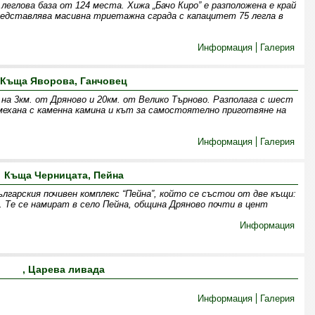
 леглова база от 124 места. Хижа „Бачо Киро” е разположена е край
Представлява масивна триетажна сграда с капацитет 75 легла в
Информация
Галерия
Къща Яворова, Ганчовец
 на 3км. от Дряново и 20км. от Велико Търново. Разполага с шест
механа с каменна камина и кът за самостоятелно приготвяне на
Информация
Галерия
Къща Черницата, Пейна
лгарския почивен комплекс “Пейна”, който се състои от две къщи:
. Те се намират в село Пейна, община Дряново почти в цент
Информация
, Царева ливада
Информация
Галерия