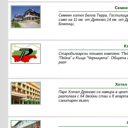
Семее
Семеен хотел Белла Терра, Гостилица 
само на 11 км. от Дряново,14 км. от 
Боженци,
К
Старобългарски почивен комплекс “Пе
“Пейна” и Къща “Черницата”. Общата л
разп
Хотел
Парк Хотел Дряново се намира в цент
разполага с 64 двойни стаи и 8 апа
санитарен възел,