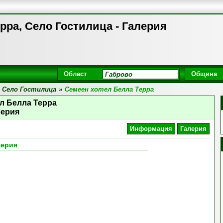
рра, Село Гостилица - Галерия
Област
Община
Село Гостилица
»
Семеен хотел Белла Терра
л Белла Терра
лерия
Информация
Галерия
лерия