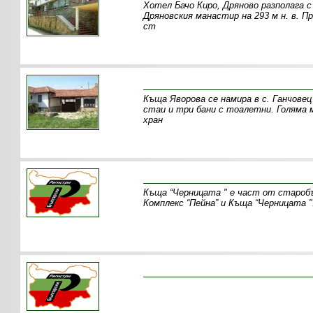
Хотел Бачо Киро, Дряново разполага с
Дряновския манастир на 293 м н. в. 
ст
Къща Яворова се намира в с. Ганчовец
стаи и три бани с тоалетни. Голяма 
хран
Къща “Черницата " е част от старобъ
Комплекс “Пейна” и Къща “Черницата "