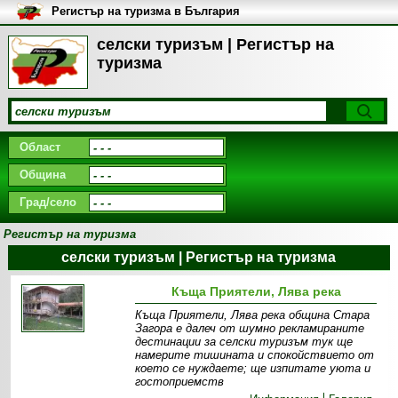
Регистър на туризма в България
селски туризъм | Регистър на
туризма
Област
Община
Град/село
Регистър на туризма
селски туризъм | Регистър на туризма
Къща Приятели, Лява река
Къща Приятели, Лява река община Стара
Загора е далеч от шумно рекламираните
дестинации за селски туризъм тук ще
намерите тишината и спокойствието от
което се нуждаете; ще изпитате уюта и
гостоприемств