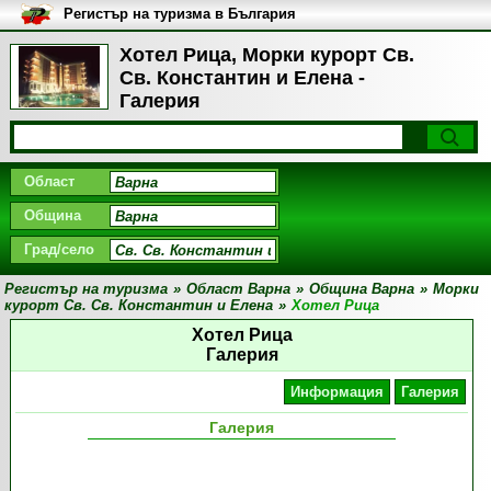
Регистър на туризма в България
Хотел Рица, Морки курорт Св.
Св. Константин и Елена -
Галерия
Област
Община
Град/село
Регистър на туризма
»
Област Варна
»
Община Варна
»
Морки
курорт Св. Св. Константин и Елена
»
Хотел Рица
Хотел Рица
Галерия
Информация
Галерия
Галерия