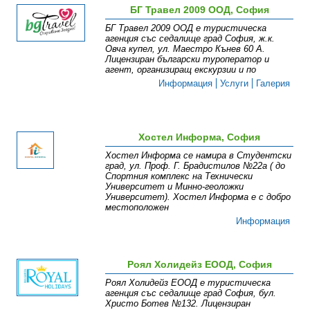
БГ Травел 2009 ООД, София
БГ Травел 2009 ООД е туристическа
агенция със седалище град София, ж.к.
Овча купел, ул. Маестро Кънев 60 А.
Лицензиран български туроператор и
агент, организиращ екскурзии и по
Информация
Услуги
Галерия
Хостел Информа, София
Хостел Информа се намира в Студентски
град, ул. Проф. Г. Брадистилов №22а ( до
Спортния комплекс на Технически
Университет и Минно-геоложки
Университет). Хостел Информа е с добро
местоположен
Информация
Роял Холидейз ЕООД, София
Роял Холидейз ЕООД е туристическа
агенция със седалище град София, бул.
Христо Ботев №132. Лицензиран