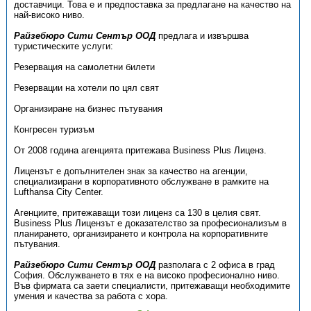
доставчици. Това е и предпоставка за предлагане на качество на
най-високо ниво.
Райзебюро Сити Сентър ООД
предлага и извършва
туристическите услуги:
Резервация на самолетни билети
Резервации на хотели по цял свят
Организиране на бизнес пътувания
Конгресен туризъм
От 2008 година агенцията притежава Business Plus Лиценз.
Лицензът е допълнителен знак за качество на агенции,
специализирани в корпоративното обслужване в рамките на
Lufthansa City Center.
Агенциите, притежаващи този лиценз са 130 в целия свят.
Business Plus Лицензът е доказателство за професионализъм в
планирането, организирането и контрола на корпоративните
пътувания.
Райзебюро Сити Сентър ООД
разполага с 2 офиса в град
София. Обслужването в тях е на високо професионално ниво.
Във фирмата са заети специалисти, притежаващи необходимите
умения и качества за работа с хора.