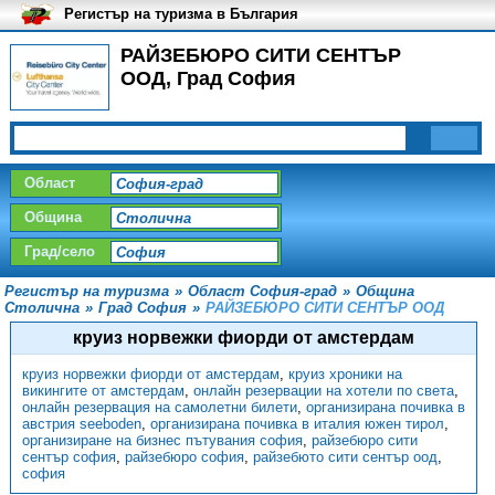
Регистър на туризма в България
РАЙЗЕБЮРО СИТИ СЕНТЪР
ООД, Град София
Област
Община
Град/село
Регистър на туризма
»
Област София-град
»
Община
Столична
»
Град София
»
РАЙЗЕБЮРО СИТИ СЕНТЪР ООД
круиз норвежки фиорди от амстердам
круиз норвежки фиорди от амстердам
,
круиз хроники на
викингите от амстердам
,
онлайн резервации на хотели по света
,
онлайн резервация на самолетни билети
,
организирана почивка в
австрия seeboden
,
организирана почивка в италия южен тирол
,
организиране на бизнес пътувания софия
,
райзебюро сити
сентър софия
,
райзебюро софия
,
райзебюто сити сентър оод
,
софия