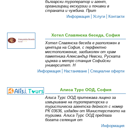
български туроператор и агент,
организиращ екскурзии и почивки в
страната и чужбина. Прит
Информация
Услуги
Контакти
Хотел Славянска беседа, София
Хотел Славянска беседа е разположен в
центъра на София, с перфектно
местоположение, заобиколен от храм
паметника Александър Невски, Руската
църква и метро станция Софийски
университет. Н
Информация
Настаняване
Специални оферти
Алиса Турс ООД, София
Алиса Турс ООД притежава лиценз за
извършване на туроператорска и
туристическа агентска дейност с номер
РК 03636, издаден от Министерството на
туризма. Алиса Турс ООД предлага
богата селекция от
Информация