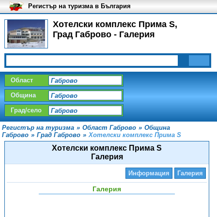
Регистър на туризма в България
Хотелски комплекс Прима S,
Град Габрово - Галерия
Област
Община
Град/село
Регистър на туризма
»
Област Габрово
»
Община
Габрово
»
Град Габрово
»
Хотелски комплекс Прима S
Хотелски комплекс Прима S
Галерия
Информация
Галерия
Галерия