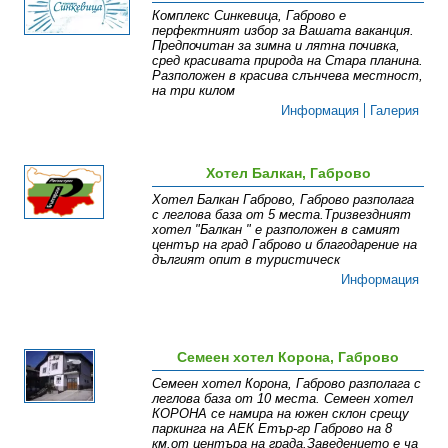
Комплекс Синкевица, Габрово е
перфектният избор за Вашата ваканция.
Предпочитан за зимна и лятна почивка,
сред красивата природа на Стара планина.
Разположен в красива слънчева местност,
на три килом
Информация
Галерия
Хотел Балкан, Габрово
Хотел Балкан Габрово, Габрово разполага
с леглова база от 5 места.Тризвездният
хотел "Балкан " е разположен в самият
център на град Габрово и благодарение на
дългият опит в туристическ
Информация
Семеен хотел Корона, Габрово
Семеен хотел Корона, Габрово разполага с
леглова база от 10 места. Семеен хотел
КОРОНА се намира на южен склон срещу
паркинга на АЕК Етър-гр Габрово на 8
км.от центъра на града.Заведението е ча