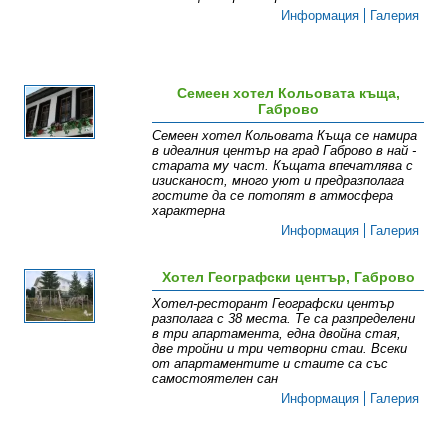
Информация
Галерия
Семеен хотел Кольовата къща,
Габрово
Семеен хотел Кольовата Къща се намира
в идеалния център на град Габрово в най -
старата му част. Къщата впечатлява с
изисканост, много уют и предразполага
гостите да се потопят в атмосфера
характерна
Информация
Галерия
Хотел Географски център, Габрово
Хотел-ресторант Географски център
разполага с 38 места. Те са разпределени
в три апартамента, една двойна стая,
две тройни и три четворни стаи. Всеки
от апартаментите и стаите са със
самостоятелен сан
Информация
Галерия