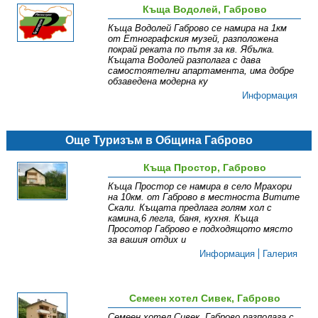
Къща Водолей, Габрово
Къща Водолей Габрово се намира на 1км
от Етнографския музей, разположена
покрай реката по пътя за кв. Ябълка.
Къщата Водолей разполага с дава
самостоятелни апартамента, има добре
обзаведена модерна ку
Информация
Още Туризъм в Община Габрово
Къща Простор, Габрово
Къща Простор се намира в село Мрахори
на 10км. от Габрово в местноста Витите
Скали. Къщата предлага голям хол с
камина,6 легла, баня, кухня. Къща
Просотор Габрово е подходящото място
за вашия отдих и
Информация
Галерия
Семеен хотел Сивек, Габрово
Семеен хотел Сивек, Габрово разполага с