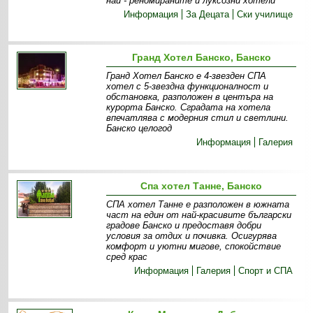
най - реномираните и луксозни хотели
Информация
За Децата
Ски училище
Гранд Хотел Банско, Банско
Гранд Хотел Банско е 4-звезден СПА
хотел с 5-звездна функционалност и
обстановка, разположен в центъра на
курорта Банско. Сградата на хотела
впечатлява с модерния стил и светлини.
Банско целогод
Информация
Галерия
Спа хотел Танне, Банско
СПА хотел Танне е разположен в южната
част на един от най-красивите български
градове Банско и предоставя добри
условия за отдих и почивка. Осигурява
комфорт и уютни мигове, спокойствие
сред крас
Информация
Галерия
Спорт и СПА