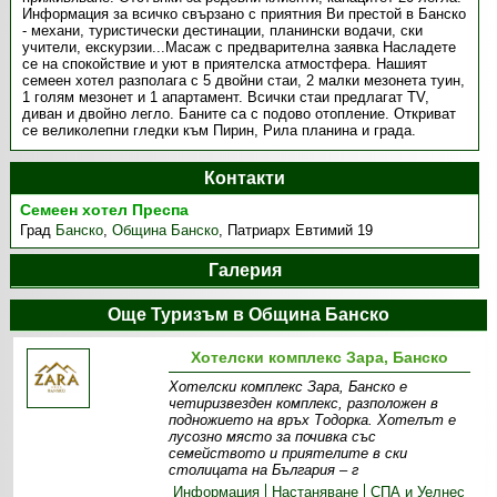
Информация за всичко свързано с приятния Ви престой в Банско
- механи, туристически дестинации, планински водачи, ски
учители, екскурзии...Масаж с предварителна заявка Насладете
се на спокойствие и уют в приятелска атмостфера. Нашият
семеен хотел разполага с 5 двойни стаи, 2 малки мезонета туин,
1 голям мезонет и 1 апартамент. Всички стаи предлагат TV,
диван и двойно легло. Баните са с подово отопление. Откриват
се великолепни гледки към Пирин, Рила планина и града.
Контакти
Семеен хотел Преспа
Град
Банско
,
Община Банско
,
Патриарх Евтимий 19
Галерия
Още Туризъм в Община Банско
Хотелски комплекс Зара, Банско
Хотелски комплекс Зара, Банско е
четиризвезден комплекс, разположен в
подножието на връх Тодорка. Хотелът е
лусозно място за почивка със
семейството и приятелите в ски
столицата на България – г
Информация
Настаняване
СПА и Уелнес