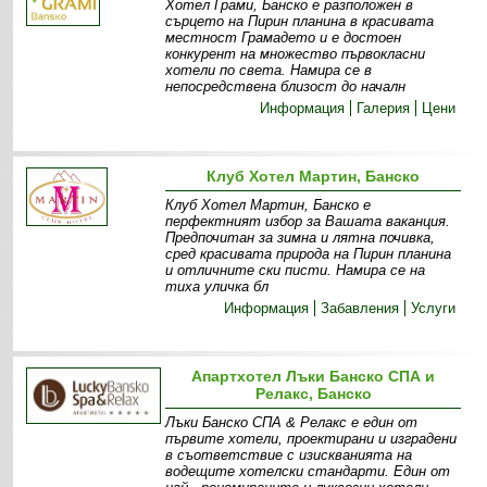
Хотел Грами, Банско е разположен в
сърцето на Пирин планина в красивата
местност Грамадето и е достоен
конкурент на множество първокласни
хотели по света. Намира се в
непосредствена близост до началн
Информация
Галерия
Цени
Клуб Хотел Мартин, Банско
Клуб Хотел Мартин, Банско е
перфектният избор за Вашата ваканция.
Предпочитан за зимна и лятна почивка,
сред красивата природа на Пирин планина
и отличните ски писти. Намира се на
тиха уличка бл
Информация
Забавления
Услуги
Апартхотел Лъки Банско СПА и
Релакс, Банско
Лъки Банско СПА & Релакс е един от
първите хотели, проектирани и изградени
в съответствие с изискванията на
водещите хотелски стандарти. Един от