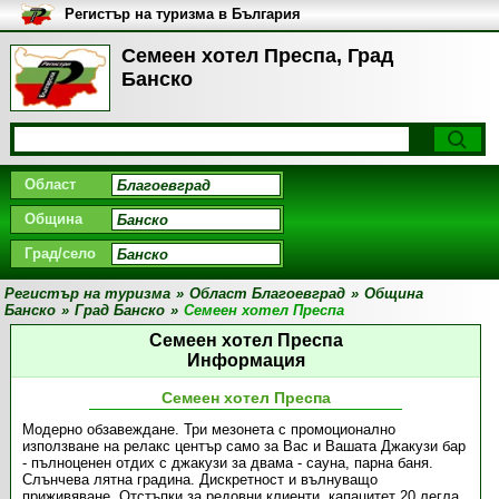
Регистър на туризма в България
Семеен хотел Преспа, Град
Банско
Област
Община
Град/село
Регистър на туризма
»
Област Благоевград
»
Община
Банско
»
Град Банско
»
Семеен хотел Преспа
Семеен хотел Преспа
Информация
Семеен хотел Преспа
Модерно обзавеждане. Три мезонета с промоционално
използване на релакс център само за Вас и Вашата Джакузи бар
- пълноценен отдих с джакузи за двама - сауна, парна баня.
Слънчева лятна градина. Дискретност и вълнуващо
приживяване. Отстъпки за редовни клиенти, капацитет 20 легла.