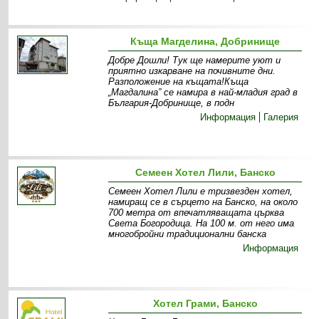
Къща Магделина, Добринище
Добре Дошли! Тук ще намерите уют и
приятно изкарване на почивните дни.
Разположение на къщата!Къща
„Магдалина” се намира в най-младия град в
България-Добринище, в подн
Информация
Галерия
Семеен Хотел Лили, Банско
Семеен Хотел Лили е тризвезден хотел,
намиращ се в сърцето на Банско, на около
700 метра от впечатляващата църква
Света Богородица. На 100 м. от него има
многобройни традиционални банска
Информация
Хотел Грами, Банско