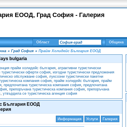
рия ЕООД, Град София - Галерия
Област
Община
чна
»
Град София
»
Прайм Холидейс България ЕООД
days bulgaria
енция прайм холидейс българия
,
атрактивни туристически
и туристически оферти софия
,
изгодни туристически предложения
тическо обслужване софия
,
луксозни туристически пакетни
туристическа компания софия
,
прайм холидейс българия
,
прайм
я
,
предпочитана туристическа компания софия
,
предпочитана
офия
,
препоръчана туристическа компания софия
,
препоръчана
с
,
утвърдила се туристическа агенция софия
с България ЕООД
лерия
Информация
Услуги
Галерия