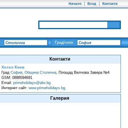
Начало
Вход
Контакти
Град/село
Контакти
Хотел Киев
Град
София
,
Община Столична
,
Площад Велчова Завера №4
GSM:
0888594691
Email:
primeholidays@abv.bg
Интернет сайт:
www.primeholidays.bg
Галерия