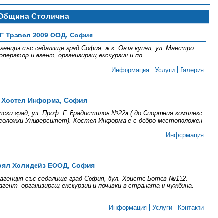
Община Столична
Г Травел 2009 ООД, София
енция със седалище град София, ж.к. Овча купел, ул. Маестро
оператор и агент, организиращ екскурзии и по
Информация
Услуги
Галерия
Хостел Информа, София
ки град, ул. Проф. Г. Брадистилов №22а ( до Спортния комплекс
геоложки Университет). Хостел Информа е с добро местоположен
Информация
оял Холидейз ЕООД, София
агенция със седалище град София, бул. Христо Ботев №132.
гент, организиращ екскурзии и почивки в страната и чужбина.
Информация
Услуги
Контакти