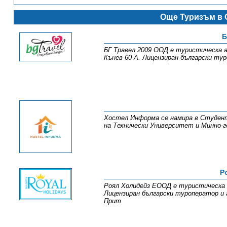
Още Туризъм в 
Б
БГ Травел 2009 ООД е туристическа аг
Кънев 60 А. Лицензиран български тур
Хостел Информа се намира в Студентс
на Технически Университет и Минно-
Р
Роял Холидейз ЕООД е туристическа 
Лицензиран български туроператор и а
Прит