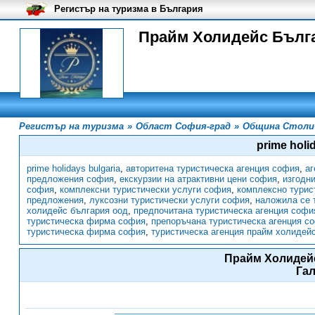
Регистър на туризма в България
Прайм Холидейс Бълга
Регистър на туризма
»
Област София-град
»
Община Столи
prime holi
prime holidays bulgaria
,
авторитена туристическа агенция софия
,
аг
предложения софия
,
екскурзии на атрактивни цени софия
,
изгодн
софия
,
комплексни туристически услуги софия
,
комплексно турис
предложения
,
луксозни туристически услуги софия
,
наложила се 
холидейс българия оод
,
предпочитана туристическа агенция софи
туристическа фирма софия
,
препоръчана туристическа агенция с
туристическа фирма софия
,
туристическа агенция прайм холидей
Прайм Холидей
Га