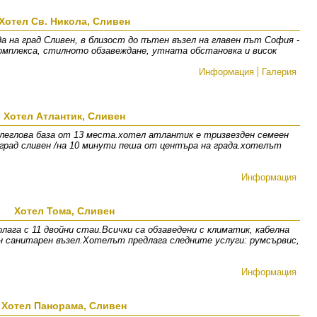
Хотел Св. Никола, Сливен
да на град Сливен, в близост до пътен възел на главен път София -
омплекса, стилното обзавеждане, утната обстановка и висок
Информация
Галерия
Хотел Aтлантик, Сливен
леглова база от 13 места.хотел атлантик е тризвезден семеен
град сливен /на 10 минути пеша от центъра на града.хотелът
Информация
Хотел Тома, Сливен
ага с 11 двойни стаи.Всички са обзаведени с климатик, кабелна
 санитарен възел.Хотелът предлага следните услуги: румсървис,
Информация
Хотел Панорама, Сливен