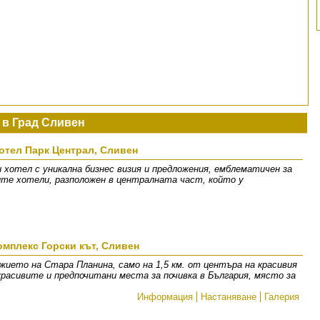
 в Град Сливен
отел Парк Централ, Сливен
 хотел с уникална бизнес визия и предложения, емблематичен за
ните хотели, разположен в централната част, който у
омплекс Горски кът, Сливен
жието на Стара Планина, само на 1,5 км. от центъра на красивия
 красивите и предпочитани места за почивка в България, място за
Информация
Настаняване
Галерия