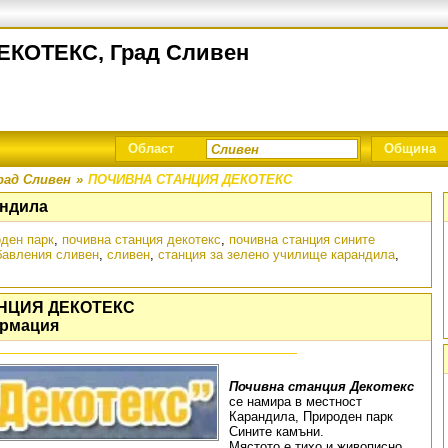
КОТЕКС, Град Сливен
Област
Община
рад Сливен
»
ПОЧИВНА СТАНЦИЯ ДЕКОТЕКС
андила
оден парк
,
почивна станция декотекс
,
почивна станция сините
бавления сливен
,
сливен
,
станция за зелено училище карандила
,
НЦИЯ ДЕКОТЕКС
рмация
Почивна станция Декотекс
се намира в местност
Карандила, Природен парк
Сините камъни.
Мястото е тихо и живописно,