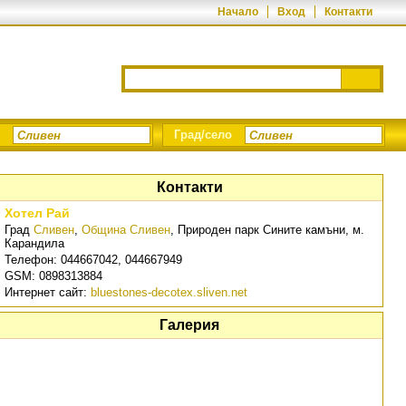
Начало
Вход
Контакти
Град/село
Контакти
Хотел Рай
Град
Сливен
,
Община Сливен
,
Природен парк Сините камъни, м.
Карандила
Телефон:
044667042, 044667949
GSM:
0898313884
Интернет сайт:
bluestones-decotex.sliven.net
Галерия