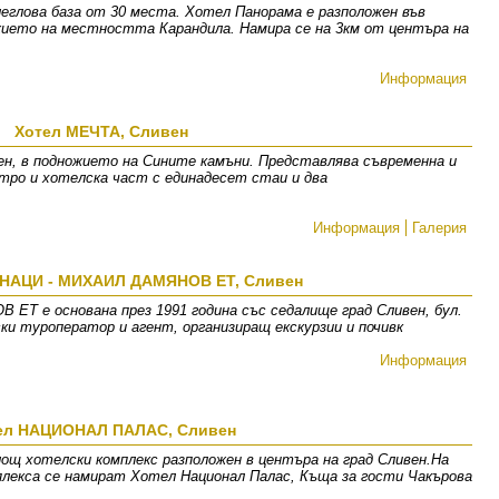
леглова база от 30 места. Хотел Панорама е разположен във
ожието на местността Карандила. Намира се на 3км от центъра на
Информация
Хотел МЕЧТА, Сливен
ен, в подножието на Сините камъни. Представлява съвременна и
стро и хотелска част с единадесет стаи и два
Информация
Галерия
НАЦИ - МИХАИЛ ДАМЯНОВ ЕТ, Сливен
 е основана през 1991 година със седалище град Сливен, бул.
ки туроператор и агент, организиращ екскурзии и почивк
Информация
ел НАЦИОНАЛ ПАЛАС, Сливен
лощ хотелски комплекс разположен в центъра на град Сливен.На
плекса се намират Хотел Национал Палас, Къща за гости Чакърова