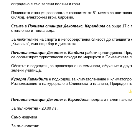
обградено е със зелени поляни и гори.
Почивната станция разполага с капацитет от 51 места за настаняв
билярд, електронни игри, барбекю.
Стаите в
Почивна станция Декотекс, Карандила
са общо 17 с 
отопление и топла вода.
За любителите на спорта в непосредствена близост до станцията 
„Кълвача“, има още бар и дискотека.
Почивна станция Декотекс, Кандила
работи целогодишно. Пред
се организират туристически походи по маршрути в Сливенската п
Обектът е подходящ за провеждане на семинари, обучение и друг
зелени училища.
Курорт Карандила
е подходящ за климатолечение и климатопро
Разположението на курорта е в Сливенската планина, Природен п
Ц
Почивна станция Декотекс, Карандила
предлага пълен пансион 
За пълнолетни - 20,00 лв.
Само нощувка
За пълнолетни: