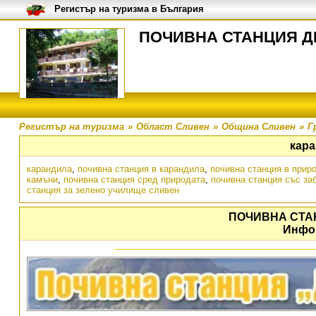
Регистър на туризма в България
ПОЧИВНА СТАНЦИЯ ДЕ
Регистър на туризма
»
Област Сливен
»
Община Сливен
»
Г
кар
карандила
,
почивна станция в карандила
,
почивна станция в прир
камъни
,
почивна станция сред природата
,
почивна станция със за
станция за зелено училище сливен
ПОЧИВНА СТА
Инфо