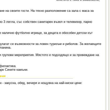
ане на своите гости. На тяхно разположение са зала с маса за
по 3 легла, със собствен санитарен възел и телевизор, парно
е налично футболно игрище, за децата е обособен детски кът
лагат се възможности за ловен туризъм и риболов. За желаещите
ланина.
и групови мероприятия. Мястото е подходящо и за провеждане на
филактика.
арк Сините камъни.
ени
- закуска, обяд, вечеря и нощувка на най-ниски цени: