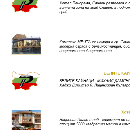
Хотел Панорама, Сливен разполага с 
вилната зона на град Сливен, в подн
град
Комплекс МЕЧТА се намира в гр. Слив
модерна сграда с бензиностанция, би
апартамента.Апартаменти
БЕЛИТЕ КАЙ
БЕЛИТЕ КАЙНАЦИ - МИХАИЛ ДАМЯНОВ ЕТ
Хаджи Димитър 6. Лицензиран българс
Хот
Национал Палас е най - големият по п
площ от 5000 квадратни метра в ком