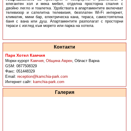
елегантен хол и мека мебел, отделна просторна спалня с
двойно легло и тоалетка. Удобствата в апартаментите включват
телевизор и сателитна телевизия, безплатен Wi-Fi интернет,
климатик, мини бар, електрическа кана, тераса, самостоятелна
баня с вана или душ. Апартаментите разполагат с просторни
тераси с изглед към морето или парка на хотела.
Контакти
Парк Хотел Камчия
Морки курорт
Камчия
,
Община Аврен
,
Област Варна
GSM:
0877508329
Факс:
051448329
Email:
reception@kamchia-park.com
Интернет сайт:
kamchia-park.com
Галерия