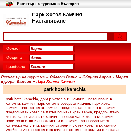
Регистър на туризма в България
Парк Хотел Камчия -
Настаняване
Област
Община
Град/село
Регистър на туризма
»
Област Варна
»
Община Аврен
»
Морки
курорт Камчия
»
Парк Хотел Камчия
park hotel kamchia
park hotel kamchia
,
добър хотел в кк камчия
,
настаняване в
хотел кк камчия
,
парк хотел в резерват камчия
,
парк хотел
камчия
,
парк хотел кк камчия
,
предпочитан хотел в кк камчия
,
предпочитан хотел за лятна почивка край варна
,
предпочитано
място за почивка в кк камчия
,
препоръчан хотел в кк камчия
,
просторни стаи и апартаменти кк камчия
,
разнообразие от
хотелски услуги кк камчия
,
стилен и уютен хотел в кк камчия
,
удобен и уютен хотел в кк камчия
,
хотел в кк камчия съчетаващ