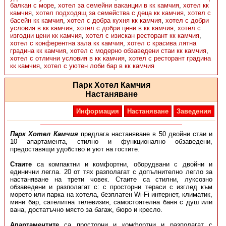
балкан с море
,
хотел за семейни ваканции в кк камчия
,
хотел кк
камчия
,
хотел подходящ за семейства с деца кк камчия
,
хотел с
басейн кк камчия
,
хотел с добра кухня кк камчия
,
хотел с добри
условия в кк камчия
,
хотел с добри цени в кк камчия
,
хотел с
изгодни цени кк камчия
,
хотел с изискан ресторант кк камчия
,
хотел с конферентна зала кк камчия
,
хотел с красива лятна
градина кк камчия
,
хотел с модерно обзаведени стаи кк камчия
,
хотел с отлични условия в кк камчия
,
хотел с ресторант градина
кк камчия
,
хотел с уютен лоби бар в кк камчия
Парк Хотел Камчия
Настаняване
Информация
Настаняване
Заведения
Парк Хотел Камчия
предлага настаняване в 50 двойни стаи и
10 апартамента, стилно и функционално обзаведени,
предоставящи удобство и уют на гостите.
Стаите
са компактни и комфортни, оборудвани с двойни и
единични легла. 20 от тях разполагат с допълнително легло за
настаняване на трети човек. Стаите са стилни, луксозно
обзаведени и разполагат с: с просторни тераси с изглед към
морето или парка на хотела, безплатен Wi-Fi интернет, климатик,
мини бар, сателитна телевизия, самостоятелна баня с душ или
вана, достатъчно място за багаж, бюро и кресло.
Апартаментите
са просторни и комфортни и разполагат с