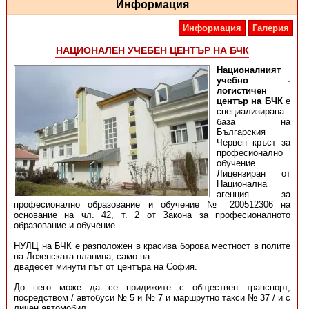
Информация
Информация
Галерия
НАЦИОНАЛЕН УЧЕБЕН ЦЕНТЪР НА БЧК
Националният
учебно -
логистичен
център на БЧК
е
специализирана
база на
Българския
Червен кръст за
професионално
обучение.
Лицензиран от
Национална
агенция за
професионално образование и обучение № 200512306 на
основание на чл. 42, т. 2 от Закона за професионалното
образование и обучение.
НУЛЦ на БЧК е разположен в красива борова местност в полите
на Лозенската планина, само на
двадесет минути път от центъра на София.
До него може да се придижите с обществен транспорт,
посредством / автобуси № 5 и № 7 и маршрутно такси № 37 / и с
личен автомобил.