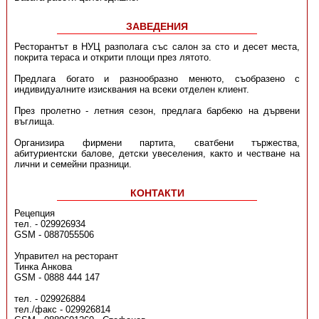
ЗАВЕДЕНИЯ
Ресторантът в НУЦ разполага със салон за сто и десет места,
покрита тераса и открити площи през лятото.
Предлага богато и разнообразно менюто, съобразено с
индивидуалните изисквания на всеки отделен клиент.
През пролетно - летния сезон, предлага барбекю на дървени
въглища.
Организира фирмени партита, сватбени тържества,
абитуриентски балове, детски увеселения, както и честване на
лични и семейни празници.
КОНТАКТИ
Рецепция
тел. - 029926934
GSM - 0887055506
Управител на ресторант
Тинка Анкова
GSM - 0888 444 147
тел. - 029926884
тел./факс - 029926814