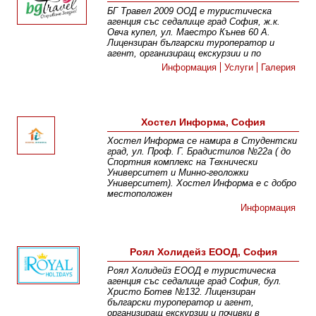
БГ Травел 2009 ООД е туристическа
агенция със седалище град София, ж.к.
Овча купел, ул. Маестро Кънев 60 А.
Лицензиран български туроператор и
агент, организиращ екскурзии и по
Информация
Услуги
Галерия
Хостел Информа, София
Хостел Информа се намира в Студентски
град, ул. Проф. Г. Брадистилов №22а ( до
Спортния комплекс на Технически
Университет и Минно-геоложки
Университет). Хостел Информа е с добро
местоположен
Информация
Роял Холидейз ЕООД, София
Роял Холидейз ЕООД е туристическа
агенция със седалище град София, бул.
Христо Ботев №132. Лицензиран
български туроператор и агент,
организиращ екскурзии и почивки в