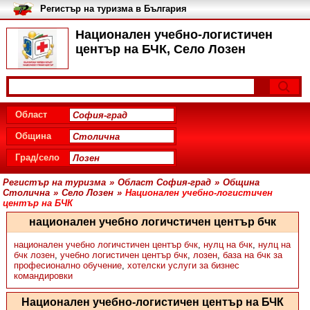
Регистър на туризма в България
Национален учебно-логистичен
център на БЧК, Село Лозен
Област
Община
Град/село
Регистър на туризма
»
Област София-град
»
Община
Столична
»
Село Лозен
»
Национален учебно-логистичен
център на БЧК
национален учебно логичстичен център бчк
национален учебно логичстичен център бчк
,
нулц на бчк
,
нулц на
бчк лозен
,
учебно логистичен център бчк
,
лозен
,
база на бчк за
професионално обучение
,
хотелски услуги за бизнес
командировки
Национален учебно-логистичен център на БЧК