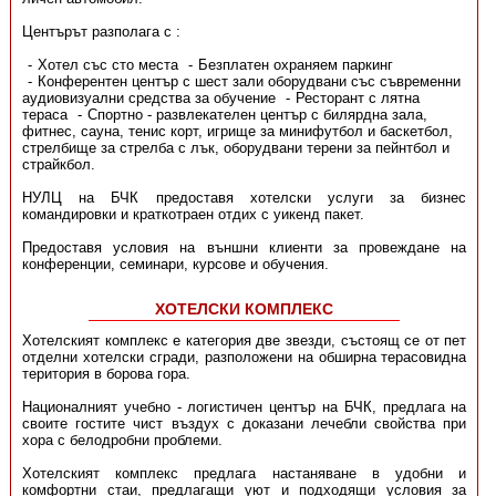
Центърът разполага с :
Хотел със сто места
Безплатен охраняем паркинг
Конферентен център с шест зали оборудвани със съвременни
аудиовизуални средства за обучение
Ресторант с лятна
тераса
Спортно - развлекателен център с билярдна зала,
фитнес, сауна, тенис корт, игрище за минифутбол и баскетбол,
стрелбище за стрелба с лък, оборудвани терени за пейнтбол и
страйкбол.
НУЛЦ на БЧК предоставя хотелски услуги за бизнес
командировки и краткотраен отдих с уикенд пакет.
Предоставя условия на външни клиенти за провеждане на
конференции, семинари, курсове и обучения.
ХОТЕЛСКИ КОМПЛЕКС
Хотелският комплекс е категория две звезди, състоящ се от пет
отделни хотелски сгради, разположени на обширна терасовидна
територия в борова гора.
Националният учебно - логистичен център на БЧК, предлага на
своите гостите чист въздух с доказани лечебли свойства при
хора с белодробни проблеми.
Хотелският комплекс предлага настаняване в удобни и
комфортни стаи, предлагащи уют и подходящи условия за