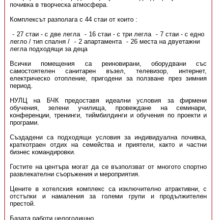
почивка в творческа атмосфера.
Комплексът разполага с 44 стаи от които :
27 стаи - с две легла
16 стаи - с три легла
7 стаи - с едно
легло / тип спалня /
2 апартамента
26 места на двуетажни
легла подходящи за деца
Всички помещения са реиновирани, оборудвани със
самостоятелен санитарен възел, телевизор, интернет,
електрическо отопление, пригодени за ползване през зимния
период.
НУЛЦ на БЧК предоставя идеални условия за фирмени
обучения, зелени училища, провеждане на семинари,
конференции, тренинги, тиймбилдинги и обучения по проекти и
програми.
Създадени са подходящи условия за индивидуална почивка,
краткотраен отдих на семейства и приятели, както и частни
бизнес командировки.
Гостите на центъра могат да се възползват от многото спортно
развлекателни съоръжения и мероприятия.
Цените в хотелския комплекс са изключително атрактивни, с
отстъпки и намаления за големи групи и продължителен
престой.
Базата работи целогодишно.