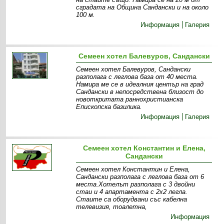
сградата на Община Сандански и на около
100 м.
Информация
Галерия
Семеен хотел Балевуров, Сандански
Семеен хотел Балевуров, Сандански
разполага с леглова база от 40 места.
Намира ме се в идеалния център на град
Сандански в непосредствена близост до
новоткритата раннохристианска
Епископска базилика.
Информация
Галерия
Семеен хотел Константин и Елена,
Сандански
Семеен хотел Константин и Елена,
Сандански разполага с леглова база от 6
места.Хотелът разполага с 3 двойни
стаи и 4 апартамента с 2х2 легла.
Стаите са оборудвани със кабелна
телевизия, тоалетна,
Информация