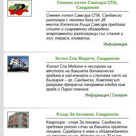
Семеен хотел Самсара СПА,
Сандански
Семеен хотел Самсара СПА, Сандански
разполага с леглова база от 28
места.Хотелска Къща Самсара предлага
стилно и съвременно обзаведени
апартаменти разполагащи със спалня и
хол, тераса, климатик,
Информация
Хотел Спа Медите, Сандански
Хотел Спа Медите e построен на
мястото на бившата ботаническа
градина в най-южната и слънчева част на
България – гр. Сандански. Комплексът
разкрива прекрасна панорамна гледка към
града и Пирин планина
Информация
Галерия
Къща За почивка, Сандански
Квартира - стая За почивка, Сандански
предлага уютни стаи за Вашата приятна
почивка. Сградата е нова и обзавеждането
на стаите също. Намира се на 20 м от