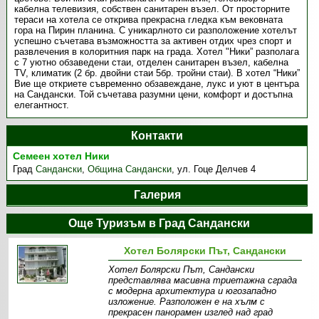
кабелна телевизия, собствен санитарен възел. От просторните
тераси на хотела се открива прекрасна гледка към вековната
гора на Пирин планина. С уникарлното си разположение хотелът
успешно съчетава възможността за активен отдих чрез спорт и
развлечения в колоритния парк на града. Хотел "Ники” разполага
с 7 уютно обзаведени стаи, отделен санитарен възел, кабелна
TV, климатик (2 бр. двойни стаи 5бр. тройни стаи). В хотел “Ники”
Вие ще откриете съвременно обзавеждане, лукс и уют в центъра
на Сандански. Той съчетава разумни цени, комфорт и достъпна
елегантност.
Контакти
Семеен хотел Ники
Град
Сандански
,
Община Сандански
,
ул. Гоце Делчев 4
Галерия
Още Туризъм в Град Сандански
Хотел Болярски Път, Сандански
Хотел Болярски Път, Сандански
представлява масивна триетажна сграда
с модерна архитектура и югозападно
изложение. Разположен е на хълм с
прекрасен панорамен изглед над град