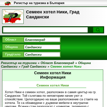
Регистър на туризма в България
Семеен хотел Ники, Град
Сандански
Област
Община
Град/село
Регистър на туризма
»
Област Благоевград
»
Община
Сандански
»
Град Сандански
»
Семеен хотел Ники
Семеен хотел Ники
Информация
Семеен хотел Ники
Хотел Ники е семеен хотел, разположен в самия център на гр.
Сандански. Той съчетава по неповторим начин уют и
спокойствие. Целогодишно на ваше разположение са стаите на
хотела. Те са обзаведени с дървени мебели в неутрални
цветове. Всички стаи разполагат с климатик, телевизор с