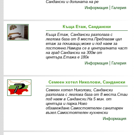
Сандански и долината на ре
Информация
Галерия
Къща Етаж, Сандански
Къща Етаж, Сандански разполага с
леглова база от 8 места.Предлагам цал
етаж за почиващи,може и под наем за
постоянно.Намира се в централната част
на град Сандански на 300м от
центъра.Етажа е 180к
Информация
Галерия
Семеен хотел Николови, Сандански
Семеен хотел Николови, Сандански
разполага с леглова база от 8 места.Стаи
под наем в Сандански.На 5 мин. от
центъра и парка.Ново
обзавеждане.Самостоятелен санитарен
възел.Самостоятелен кухненски
Информация