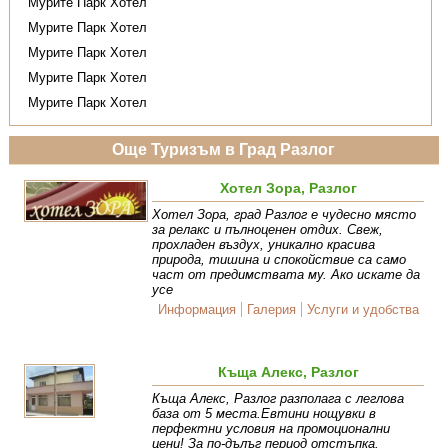
Мурите Парк Хотел
Мурите Парк Хотел
Мурите Парк Хотел
Мурите Парк Хотел
Мурите Парк Хотел
Още Туризъм в Град Разлог
Хотел Зора, Разлог
Хотел Зора, град Разлог е чудесно място
за релакс и пълноценен отдих. Свеж,
прохладен въздух, уникално красива
природа, тишина и спокойствие са само
част от предимствата му. Ако искате да
усе
Информация
Галерия
Услуги и удобства
Къща Алекс, Разлог
Къща Алекс, Разлог разполага с леглова
база от 5 места.Евтини нощувки в
перфектни условия на промоционални
цени! За по-дълъг период отстъпка.