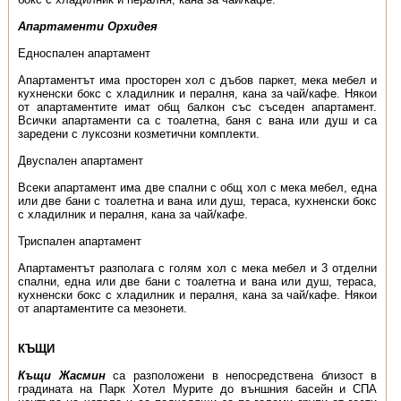
Апартаменти Орхидея
Едноспален апартамент
Апартаментът има просторен хол с дъбов паркет, мека мебел и
кухненски бокс с хладилник и пералня, кана за чай/кафе. Някои
от апартаментите имат общ балкон със съседен апартамент.
Всички апартаменти са с тоалетна, баня с вана или душ и са
заредени с луксозни козметични комплекти.
Двуспален апартамент
Всеки апартамент има две спални с общ хол с мека мебел, една
или две бани с тоалетна и вана или душ, тераса, кухненски бокс
с хладилник и пералня, кана за чай/кафе.
Триспален апартамент
Апартаментът разполага с голям хол с мека мебел и 3 отделни
спални, една или две бани с тоалетна и вана или душ, тераса,
кухненски бокс с хладилник и пералня, кана за чай/кафе. Някои
от апартаментите са мезонети.
КЪЩИ
Къщи Жасмин
са разположени в непосредствена близост в
градината на Парк Хотел Мурите до външния басейн и СПА