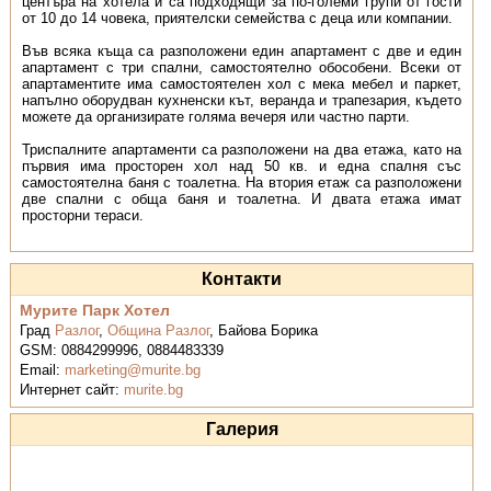
центъра на хотела и са подходящи за по-големи групи от гости
от 10 до 14 човека, приятелски семейства с деца или компании.
Във всяка къща са разположени един апартамент с две и един
апартамент с три спални, самостоятелно обособени. Всеки от
апартаментите има самостоятелен хол с мека мебел и паркет,
напълно оборудван кухненски кът, веранда и трапезария, където
можете да организирате голяма вечеря или частно парти.
Триспалните апартаменти са разположени на два етажа, като на
първия има просторен хол над 50 кв. и една спалня със
самостоятелна баня с тоалетна. На втория етаж са разположени
две спални с обща баня и тоалетна. И двата етажа имат
просторни тераси.
Контакти
Мурите Парк Хотел
Град
Разлог
,
Община Разлог
,
Байова Борика
GSM:
0884299996, 0884483339
Email:
marketing@murite.bg
Интернет сайт:
murite.bg
Галерия