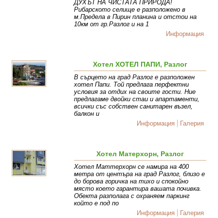
ДУХЪТ НА ЧИСТАТА ПРИРОДА!
Рибарското селище е разположено в
м.Предела в Пирин планина и отстои на
10км от гр.Разлог и на 1
Информация
Хотел ХОТЕЛ ПАПИ, Разлог
В сърцето на град Разлог е разположен
хотел Папи. Той предлага перфектни
условия за отдих на своите гости. Ние
предлагаме двойки стаи и апартаменти,
всички със собствен санитарен възел,
балкон и
Информация
Галерия
Хотел Матерхорн, Разлог
Хотел Маттерхорн се намира на 400
метра от центъра на град Разлог, близо е
до борова горичка на тихо и спокойно
място което гарантира вашата почивка.
Обекта разполага с охраняем паркинг
който е под по
Информация
Галерия