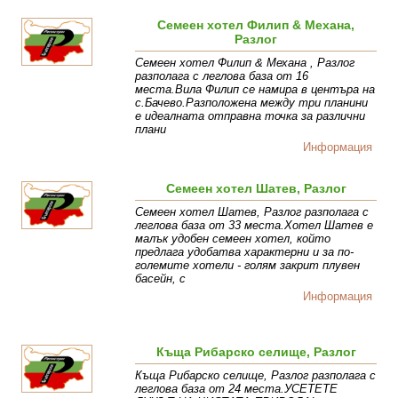
Семеен хотел Филип & Механа,
Разлог
Семеен хотел Филип & Механа , Разлог
разполага с леглова база от 16
места.Вила Филип се намира в центъра на
с.Бачево.Разположена между три планини
е идеалната отправна точка за различни
плани
Информация
Семеен хотел Шатев, Разлог
Семеен хотел Шатев, Разлог разполага с
леглова база от 33 места.Хотел Шатев е
малък удобен семеен хотел, който
предлага удобатва характерни и за по-
големите хотели - голям закрит плувен
басейн, с
Информация
Къща Рибарско селище, Разлог
Къща Рибарско селище, Разлог разполага с
леглова база от 24 места.УСЕТЕТЕ