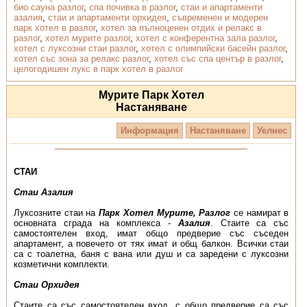
био сауна разлог
,
спа почивка в разлог
,
стаи и апартаменти
азалия
,
стаи и апартаменти орхидея
,
съвременен и модерен
парк хотел в разлог
,
хотел за пълноценен отдих и релакс в
разлог
,
хотел мурите разлог
,
хотел с конферентна зала разлог
,
хотел с луксозни стаи разлог
,
хотел с олимпийски басейн разлог
,
хотел със зона за релакс разлог
,
хотел със спа център в разлог
,
целогодишен лукс в парк хотел в разлог
Мурите Парк Хотел
Настаняване
Информация
Настаняване
Уелнес
СТАИ
Стаи Азалия
Луксозните стаи на
Парк Хотел Мурите, Разлог
се намират в
основната сграда на комплекса -
Азалия
. Стаите са със
самостоятелен вход, имат общо предверие със съседен
апартамент, а повечето от тях имат и общ балкон. Всички стаи
са с тоалетна, баня с вана или душ и са заредени с луксозни
козметични комплекти.
Стаи Орхидея
Стаите са със самостоятелен вход, с общо предверие са със