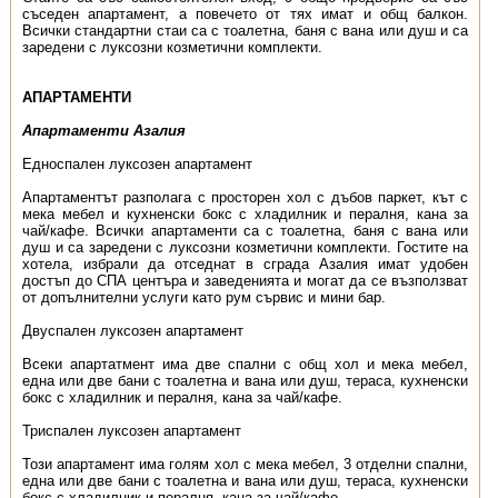
съседен апартамент, а повечето от тях имат и общ балкон.
Всички стандартни стаи са с тоалетна, баня с вана или душ и са
заредени с луксозни козметични комплекти.
АПАРТАМЕНТИ
Апартаменти Азалия
Едноспален луксозен апартамент
Апартаментът разполага с просторен хол с дъбов паркет, кът с
мека мебел и кухненски бокс с хладилник и пералня, кана за
чай/кафе. Всички апартаменти са с тоалетна, баня с вана или
душ и са заредени с луксозни козметични комплекти. Гостите на
хотела, избрали да отседнат в сграда Азалия имат удобен
достъп до СПА центъра и заведенията и могат да се възползват
от допълнителни услуги като рум сървис и мини бар.
Двуспален луксозен апартамент
Всеки апартатмент има две спални с общ хол и мека мебел,
една или две бани с тоалетна и вана или душ, тераса, кухненски
бокс с хладилник и пералня, кана за чай/кафе.
Триспален луксозен апартамент
Този апартамент има голям хол с мека мебел, 3 отделни спални,
една или две бани с тоалетна и вана или душ, тераса, кухненски
бокс с хладилник и пералня, кана за чай/кафе.