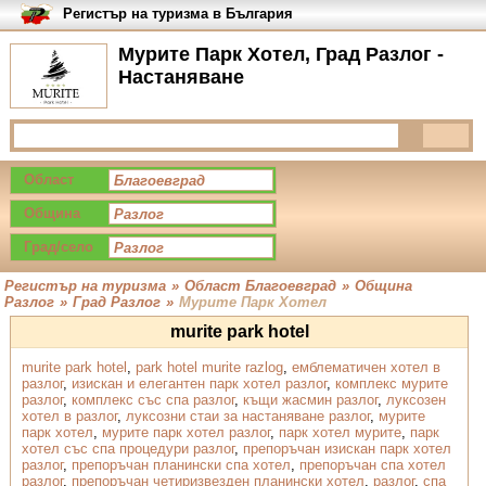
Регистър на туризма в България
Мурите Парк Хотел, Град Разлог -
Настаняване
Област
Община
Град/село
Регистър на туризма
»
Област Благоевград
»
Община
Разлог
»
Град Разлог
»
Мурите Парк Хотел
murite park hotel
murite park hotel
,
park hotel murite razlog
,
емблематичен хотел в
разлог
,
изискан и елегантен парк хотел разлог
,
комплекс мурите
разлог
,
комплекс със спа разлог
,
къщи жасмин разлог
,
луксозен
хотел в разлог
,
луксозни стаи за настаняване разлог
,
мурите
парк хотел
,
мурите парк хотел разлог
,
парк хотел мурите
,
парк
хотел със спа процедури разлог
,
препоръчан изискан парк хотел
разлог
,
препоръчан планински спа хотел
,
препоръчан спа хотел
разлог
,
препоръчан четиризвезден планински хотел
,
разлог
,
спа