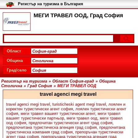
Регистър на туризма в България
МЕГИ ТРАВЕЛ ООД, Град София
Област
Община
Град/село
Регистър на туризма
»
Област София-град
»
Община
Столична
»
Град София
»
МЕГИ ТРАВЕЛ ООД
travel agenci megi travel
travel agenci megi travel
,
turisticheski agent megi travel
,
лоялен и
коректен туристически агент софия
,
лоялен туристически агент
софия
,
меги травел вашият туристически агент
,
меги травел
вашият туристически партньор
,
меги травел оод
,
меги травел
оод софия
,
предпочитан туристически агент град софия
,
предпочитана туристическа агенция град софия
,
предпочитана
туристическа компания град софия
,
препоръчан туристически
агент град софия
,
препоръчана туристическа агенция град