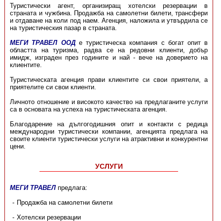
Туристически агент, организиращ хотелски резервации в
страната и чужбина. Продажба на самолетни билети, трансфери
и отдаване на коли под наем. Агенция, наложила и утвърдила се
на туристическия пазар в страната.
МЕГИ ТРАВЕЛ ООД
е туристическа компания с богат опит в
областта на туризма, радва се на редовни клиенти, добър
имидж, изграден през годините и най - вече на доверието на
клиентите.
Туристическата агенция прави клиентите си свои приятели, а
приятелите си свои клиенти.
Личното отношение и високото качество на предлаганите услуги
са в основата на успеха на туристическата агенция.
Благодарение на дългогодишния опит и контакти с редица
международни туристически компании, агенцията предлага на
своите клиенти туристически услуги на атрактивни и конкурентни
цени.
УСЛУГИ
МЕГИ ТРАВЕЛ
предлага:
Продажба на самолетни билети
Хотелски резервации