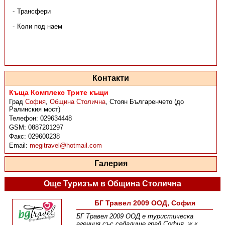
Трансфери
Коли под наем
Контакти
Къща Комплекс Трите къщи
Град
София
,
Община Столична
,
Стоян Българенчето (до
Ралинския мост)
Телефон:
029634448
GSM:
0887201297
Факс:
029600238
Email:
megitravel@hotmail.com
Галерия
Още Туризъм в Община Столична
БГ Травел 2009 ООД, София
БГ Травел 2009 ООД е туристическа
агенция със седалище град София, ж.к.