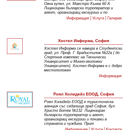
Овча купел, ул. Маестро Кънев 60 А.
Лицензиран български туроператор и
агент, организиращ екскурзии и по
Информация
Услуги
Галерия
Хостел Информа, София
Хостел Информа се намира в Студентски
град, ул. Проф. Г. Брадистилов №22а ( до
Спортния комплекс на Технически
Университет и Минно-геоложки
Университет). Хостел Информа е с добро
местоположен
Информация
Роял Холидейз ЕООД, София
Роял Холидейз ЕООД е туристическа
агенция със седалище град София, бул.
Христо Ботев №132. Лицензиран
български туроператор и агент,
организиращ екскурзии и почивки в
страната и чужбина. Прит
Информация
Услуги
Контакти