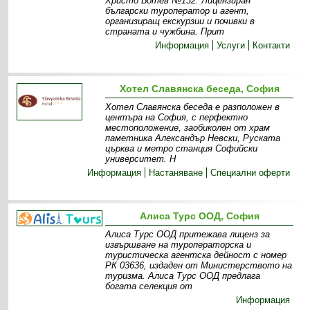
Христо Ботев №132. Лицензиран
български туроператор и агент,
организиращ екскурзии и почивки в
страната и чужбина. Прит
Информация
Услуги
Контакти
Хотел Славянска беседа, София
Хотел Славянска беседа е разположен в
центъра на София, с перфектно
местоположение, заобиколен от храм
паметника Александър Невски, Руската
църква и метро станция Софийски
университет. Н
Информация
Настаняване
Специални оферти
Алиса Турс ООД, София
Алиса Турс ООД притежава лиценз за
извършване на туроператорска и
туристическа агентска дейност с номер
РК 03636, издаден от Министерството на
туризма. Алиса Турс ООД предлага
богата селекция от
Информация