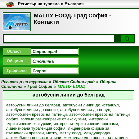
Регистър на туризма в България
МАТПУ ЕООД, Град София -
Контакти
Област
Община
Град/село
Регистър на туризма
»
Област София-град
»
Община
Столична
»
Град София
»
МАТПУ ЕООД
автобусни линии до белград
автобусни линии до белград
,
автобусни линии до истанбул
,
автобусни линии до скопие
,
автобусни линии до солун
,
автомобилен превоз на пътници
,
автомобилен превоз на пътници
софия
,
голямо разнообразие от екскурзии
,
интересни
туристически екскурзии
,
интересни туристически програми
,
лицензирана турагенция софия
,
лиценирана фирма за
пътнически превози
,
матпу
,
матпу еоод
,
международен
автомобилен превоз пътници
,
международен превоз на пътници
,