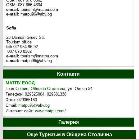
GSM: 087 870 8362
GSM: 087 666 4334
e-mail:
tourism@matpu.com
е-mail:
matpu96@abv.bg
Sofia
23 Damian Gruev Str.
Tourism office
tel:
02/ 954 96 92
087 870 8362
e-mail:
tourism@matpu.com
e-mail:
matpu96@abv.bg
Контакти
МАТПУ ЕООД
Град
София
,
Община Столична
,
ул. Одеса 34
Телефон:
029525004, 029531338
Факс:
029366160
Email:
matpu96@abv.bg
Интернет сайт:
www.matpu.com/
Галерия
Още Туризъм в Община Столична