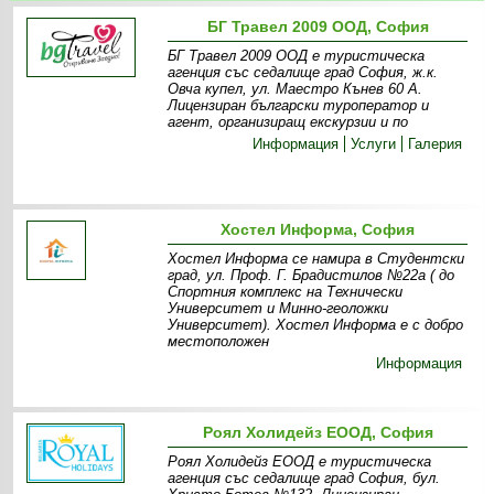
БГ Травел 2009 ООД, София
БГ Травел 2009 ООД е туристическа
агенция със седалище град София, ж.к.
Овча купел, ул. Маестро Кънев 60 А.
Лицензиран български туроператор и
агент, организиращ екскурзии и по
Информация
Услуги
Галерия
Хостел Информа, София
Хостел Информа се намира в Студентски
град, ул. Проф. Г. Брадистилов №22а ( до
Спортния комплекс на Технически
Университет и Минно-геоложки
Университет). Хостел Информа е с добро
местоположен
Информация
Роял Холидейз ЕООД, София
Роял Холидейз ЕООД е туристическа
агенция със седалище град София, бул.