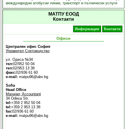
международни атобусни линии
,
транспорт и пътнически услуги
МАТПУ ЕООД
Контакти
Информация
Контакти
Офиси
Централен офис София
Управител,Счетоводство
ул. Одеса №34
тел:
02/952 50 04
тел:
02/953 13 38
факс:
02/936 61 60
e-mail:
matpu96@abv.bg
Sofia
Head Office
Manager, Accountant
34 Odesa Str.
tel:
+359 2 952 50 04
tel:
+359 2 953 13 38
fax:
02/936 61 60
e-mail:
matpu96@abv.bg