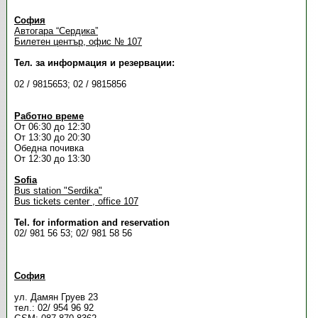
София
Автогара “Сердика”
Билетен център, офис № 107
Тел. за информация и резервации:
02 / 9815653; 02 / 9815856
Работно време
От 06:30 до 12:30
От 13:30 до 20:30
Обедна почивка
От 12:30 до 13:30
Sofia
Bus station "Serdika"
Bus tickets center , office 107
Tel. for information and reservation
02/ 981 56 53; 02/ 981 58 56
София
ул. Дамян Груев 23
тел.: 02/ 954 96 92